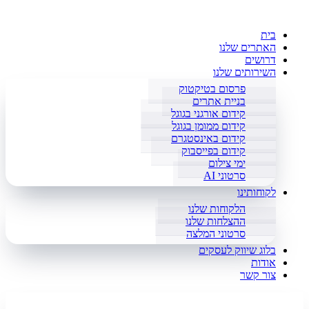
בית
האתרים שלנו
דרושים
השירותים שלנו
פרסום בטיקטוק
בניית אתרים
קידום אורגני בגוגל
קידום ממומן בגוגל
קידום באינסטגרם
קידום בפייסבוק
ימי צילום
סרטוני AI
לקוחותינו
הלקוחות שלנו
ההצלחות שלנו
סרטוני המלצה
בלוג שיווק לעסקים
אודות
צור קשר