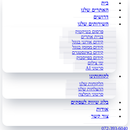
בית
האתרים שלנו
דרושים
השירותים שלנו
פרסום בטיקטוק
בניית אתרים
קידום אורגני בגוגל
קידום ממומן בגוגל
קידום באינסטגרם
קידום בפייסבוק
ימי צילום
סרטוני AI
לקוחותינו
הלקוחות שלנו
ההצלחות שלנו
סרטוני המלצה
בלוג שיווק לעסקים
אודות
צור קשר
072-393-6040