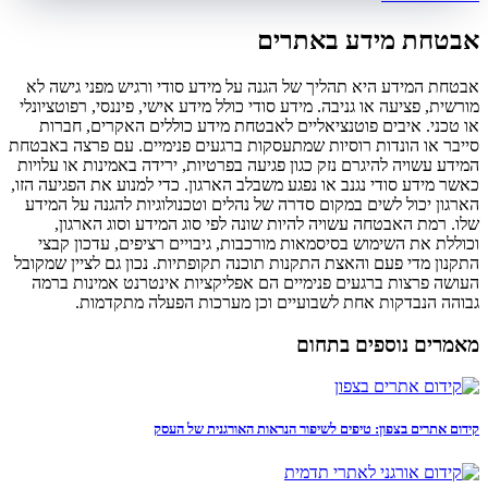
אבטחת מידע באתרים
אבטחת המידע היא תהליך של הגנה על מידע סודי ורגיש מפני גישה לא
מורשית, פציעה או גניבה. מידע סודי כולל מידע אישי, פיננסי, רפוטציונלי
או טכני. איבים פוטנציאליים לאבטחת מידע כוללים האקרים, חברות
סייבר או הונדות רוסיות שמתעסקות ברגעים פנימיים. עם פרצה באבטחת
המידע עשויה להיגרם נזק כגון פגיעה בפרטיות, ירידה באמינות או עלויות
כאשר מידע סודי נגנב או נפגע משבלב הארגון. כדי למנוע את הפגיעה הזו,
הארגון יכול לשים במקום סדרה של נהלים וטכנולוגיות להגנה על המידע
שלו. רמת האבטחה עשויה להיות שונה לפי סוג המידע וסוג הארגון,
וכוללת את השימוש בסיסמאות מורכבות, גיבויים רציפים, עדכון קבצי
התקנון מדי פעם והאצת התקנות תוכנה תקופתיות. נכון גם לציין שמקובל
העושה פרצות ברגעים פנימיים הם אפליקציות אינטרנט אמינות ברמה
גבוהה הנבדקות אחת לשבועיים וכן מערכות הפעלה מתקדמות.
מאמרים נוספים בתחום
קידום אתרים בצפון: טיפים לשיפור הנראות האורגנית של העסק