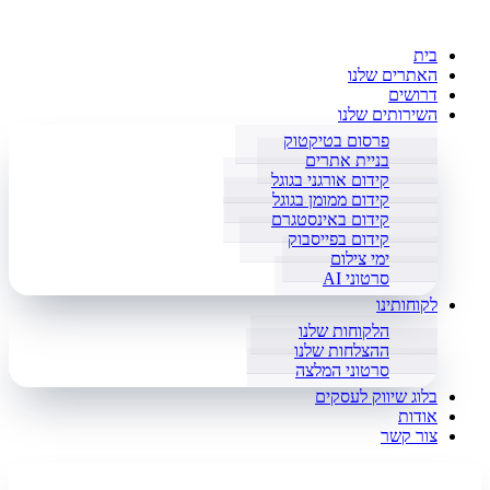
בית
האתרים שלנו
דרושים
השירותים שלנו
פרסום בטיקטוק
בניית אתרים
קידום אורגני בגוגל
קידום ממומן בגוגל
קידום באינסטגרם
קידום בפייסבוק
ימי צילום
סרטוני AI
לקוחותינו
הלקוחות שלנו
ההצלחות שלנו
סרטוני המלצה
בלוג שיווק לעסקים
אודות
צור קשר