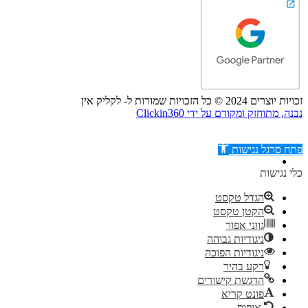
זכויות יוצרים 2024 © כל הזכויות שמורות ל- לקליק אין
נבנה, מתוחזק ומקודם על ידי Clickin360
פתח סרגל נגישות
כלי נגישות
הגדל טקסט
הקטן טקסט
דילוג לתוכן
גווני אפור
ניגודיות גבוהה
ניגודיות הפוכה
רקע בהיר
הדגשת קישורים
פונט קריא
איפוס