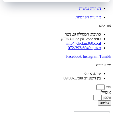
הצהרת נגישות
מדיניות הפרטיות
צור קשר
כתובת: המסילה 20 נשר
בוויז: קליק אין קידום שיווק
info@clickin360.co.il
טלפון: 072-393-6040
Facebook
Instagram
Tumblr
ימי עבודה
ימים: א׳-ה׳
בין השעות: 09:00-17:00
שם
אימייל
טלפון
שליחה