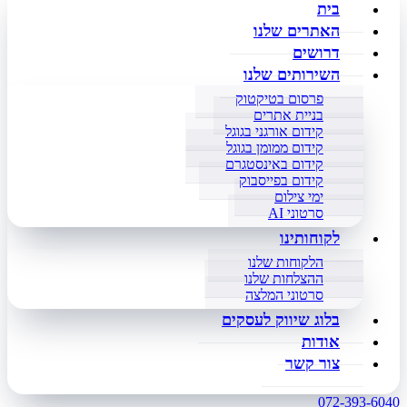
בית
האתרים שלנו
דרושים
השירותים שלנו
פרסום בטיקטוק
בניית אתרים
קידום אורגני בגוגל
קידום ממומן בגוגל
קידום באינסטגרם
קידום בפייסבוק
ימי צילום
סרטוני AI
לקוחותינו
הלקוחות שלנו
ההצלחות שלנו
סרטוני המלצה
בלוג שיווק לעסקים
אודות
צור קשר
072-393-6040