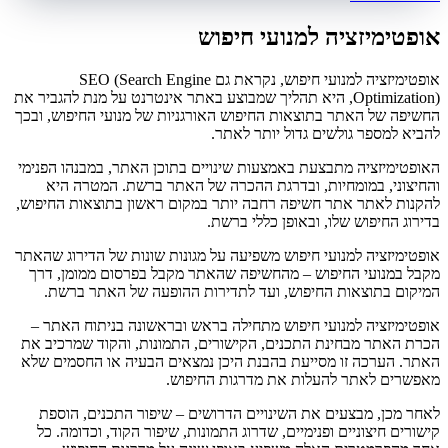
אופטימיזציה למנועי חיפוש
אופטימיזציה למנועי חיפוש, נקראת גם SEO (Search Engine
Optimization), היא תהליך שמבוצע באתר אינטרנט על מנת להגביר את
החשיפה של האתר בתוצאות החיפוש האורגניות של מנועי החיפוש, ובכך
להביא למספר גולשים גדול יותר לאתר.
האופטימיזציה מתבצעת באמצעות שינויים בתוכן האתר, במבנהו הפנימי
והחיצוני, במומחיות, ובדרגת ההכרה של האתר ברשת. המטרה היא
להקנות לאתר אתר חשיפה רחבה יותר במקום ראשון בתוצאות החיפוש,
בדירוג החיפוש שלו, ובאופן כללי ברשת.
אופטימיזציה למנועי חיפוש משפיעה על מגונות שונות של הדירוג שהאתר
מקבל במנועי החיפוש – מהחשיפה שהאתר מקבל בפרסום ממומן, דרך
המיקום בתוצאות החיפוש, ועד לתדירות ההופעה של האתר ברשת.
אופטימיזציה למנועי חיפוש מתחילה בראש ובראשונה בניתוח האתר –
הכרת האתר מבחינת התכנים, הקישורים, התמונות, והקוד שמרכיב את
האתר. הערכה זו מסייעת בהבנת היכן נמצאים הבעיה או החסמים שלא
מאפשרים לאתר להעלות את מדרגות החיפוש.
לאחר מכן, מבצעים את השינויים הדרושים – שיפור התכנים, הוספת
קישורים חיצוניים ופנימיים, שדרוג התמונות, שיפור הקוד, וכדומה. כל