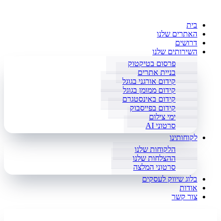
בית
האתרים שלנו
דרושים
השירותים שלנו
פרסום בטיקטוק
בניית אתרים
קידום אורגני בגוגל
קידום ממומן בגוגל
קידום באינסטגרם
קידום בפייסבוק
ימי צילום
סרטוני AI
לקוחותינו
הלקוחות שלנו
ההצלחות שלנו
סרטוני המלצה
בלוג שיווק לעסקים
אודות
צור קשר