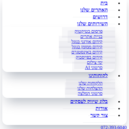
בית
האתרים שלנו
דרושים
השירותים שלנו
פרסום בטיקטוק
בניית אתרים
קידום אורגני בגוגל
קידום ממומן בגוגל
קידום באינסטגרם
קידום בפייסבוק
ימי צילום
סרטוני AI
לקוחותינו
הלקוחות שלנו
ההצלחות שלנו
סרטוני המלצה
בלוג שיווק לעסקים
אודות
צור קשר
072-393-6040