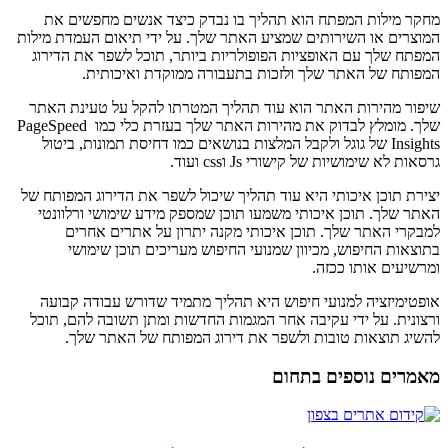
מחקר מילות המפתח הוא תהליך בו נבדק כיצד אנשים מחפשים את
המוצרים או השירותים שמציע האתר שלך. על ידי תיאום העמדת מילות
המפתח שלך עם האופציות הפופולריות ביותר, תוכל לשפר את הדירוג
המפותח של האתר שלך ולזכות בתעבורה ממוקדת ואיכותית.
שיפור מהירות האתר הוא עוד תהליך המטרתו להקל על טעינת האתר
שלך. מומלץ לבדוק את מהירות האתר שלך בעזרת כלי כמו PageSpeed ​​
Insights של גוגל ולקבל המלצות בנושאים כמו דחיסת תמונות, ביטול
גרסאות לא שימושיות של קישורי Js וcss ועוד.
יצירת תוכן איכותי היא עוד תהליך שיכול לשפר את הדירוג המפותח של
האתר שלך. תוכן איכותי משמעו תוכן שמספק מידע שימושי ורלוונטי
למבקרי האתר שלך. תוכן איכותי מקנה יתרון על אתרים אחרים
בתוצאות החיפוש, מכיוון שמנועי החיפוש מעריכים תוכן שימושי
ומרשיעים אותו ככזה.
אופטימיזציה למנועי חיפוש היא תהליך מתמיד שדורש עבודה קבועה
ורצונית. על ידי עקיבה אחר המגמות החדשות ומתן תשובה להם, תוכל
להשיג תוצאות טובות ולשפר את דירוג המפותח של האתר שלך.
מאמרים נוספים בתחום