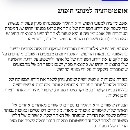
אופטימיזציה למנועי חיפוש
אופטימיזציה למנועי חיפוש היא תהליך שבמסגרתו מגוון פעולות נעשות
כדי לשפר את דירוג המפותח של אתר אינטרנט במנועי החיפוש. המטרה
העיקרית של אופטימיזציה זו היא לעזור לאתר להופיע בתוצאות החיפוש
האורגניות (ללא תשלום) במנועי החיפוש כמו גוגל, בינג וייהו.
למנועי חיפוש יש אלגוריתמים מורכבים שמקבעים איזה אתרים יופיעו
בראשונה בתוצאות החיפוש. האלגוריתמים מבצעים חישובים מועדפים על
מנת לקבוע את דירוג המפותח של כל אתר ולהשפיע על דרגת החשיפה
שלו בתוצאות החיפוש. כתוצאה מכך, ישנם מספר רב של מתבצעים
שהוסברים בשקיפות על ידי מנועי החיפוש.
בעזרת טכניקות אופטימיזציה שונות, ניתן לשפר את דירוג המפותח של
האתר ולהוביל יותר תעבורה איכותית לאתר. טכניקות אופטימיזציה
כוללות בניית קישורים, מחקר מילות מפתח, שיפורי מהירות האתר ויצירת
תוכן איכותי.
הבניית קישורים היא תהליך בו נוצרים קישורים מאתרים אחרים אל
האתר שלך. קישורים איכותיים מאוד, מאתרים רלוונטיים ובאיכות גבוהה,
יכולים לשפר את הדירוג המפותח של האתר שלך. קישורים של חלקו
משטחים לאתר שלך והתפשטותם במקום הנכון יכולה לשפר את מצב
הדירוג של המפותח.