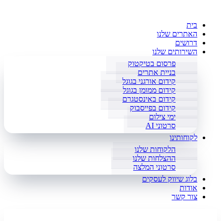
בית
האתרים שלנו
דרושים
השירותים שלנו
פרסום בטיקטוק
בניית אתרים
קידום אורגני בגוגל
קידום ממומן בגוגל
קידום באינסטגרם
קידום בפייסבוק
ימי צילום
סרטוני AI
לקוחותינו
הלקוחות שלנו
ההצלחות שלנו
סרטוני המלצה
בלוג שיווק לעסקים
אודות
צור קשר