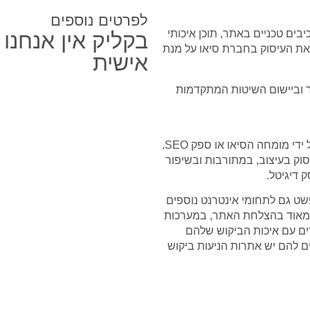
לפרטים נוספים
כיבים טכניים באתר, תוכן איכותי
בקליק אין אנחנו
ף, יש לקחת בחשבון את העיסוק בחברת סיאו על מנת
אישית
שאי קידום SEO, בתכנון של האתר וביישום השיטות המתקדמות
התהליך כולל שדרוג חומרה ואופטימיזציה המתבצע או בדרך כלל, על ידי מומחה הסיאו או ספק SEO.
יסוק בעיצוב, במתורבות ובשיפור
 דיגיטל.
פשט גם לתחומי אינטרנט נוספים
וב מאוד בהצלחת האתר, במערכות
ים עם איכות הביקוש שלהם
 להם יש אתרות הניעות ביקוש