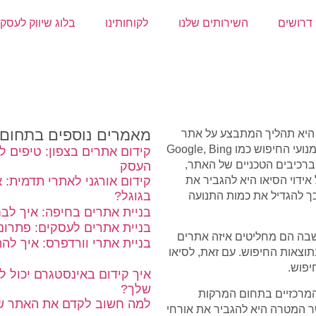
דרושים
השירותים שלנו
לקוחותינו
בלוג שיווק לעסק
מאמרים נוספים בתחום
יפוש (Search Engine Optimization או סיאו) היא תהליך המתבצע על אתר
אינטרנט על מנת לשפר את מיקומו בתוצאות החיפוש האורגניות של מנועי החיפוש כמו Google, Bing
קידום אתרים בצפון: טיפים ל
, ברכיבים הטכניים של האתר,
העסק
ידוי הסיאו היא להגביר את
קידום אורגני לאתרי תדמית: 
בגוגל?
ך להגדיל את כמות התנועה
בניית אתרים בחיפה: איך לב
בניית אתרים לעסקים: פתרונו
שבה הם מחליטים איזה אתרים
בניית אתרי וורדפרס: איך לה
וצאות החיפוש. עם זאת, לסיאו
יפוש.
איך קידום באינסטגרם יכול 
שלך?
המרכזיים בתחום המרקות
למה חשוב לקדם את האתר של
אשר המטרה היא להגביר את אורחי