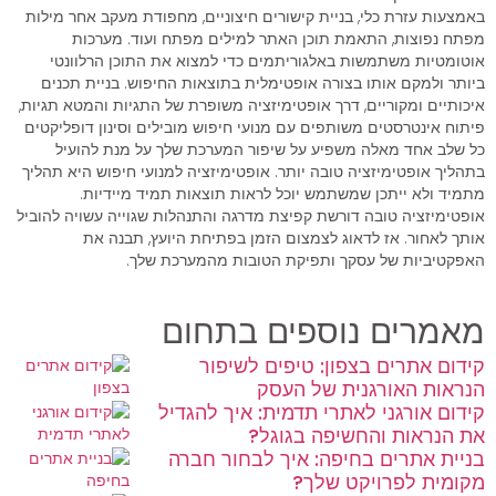
באמצעות עזרת כלי, בניית קישורים חיצוניים, מחפודת מעקב אחר מילות
מפתח נפוצות, התאמת תוכן האתר למילים מפתח ועוד. מערכות
אוטומטיות משתמשות באלגוריתמים כדי למצוא את התוכן הרלוונטי
ביותר ולמקם אותו בצורה אופטימלית בתוצאות החיפוש. בניית תכנים
איכותיים ומקוריים, דרך אופטימיזציה משופרת של התגיות והמטא תגיות,
פיתוח אינטרסטים משותפים עם מנועי חיפוש מובילים וסינון דופליקטים
כל שלב אחד מאלה משפיע על שיפור המערכת שלך על מנת להועיל
בתהליך אופטימיזציה טובה יותר. אופטימיזציה למנועי חיפוש היא תהליך
מתמיד ולא ייתכן שמשתמש יוכל לראות תוצאות תמיד מיידיות.
אופטימיזציה טובה דורשת קפיצת מדרגה והתנהלות שגוייה עשויה להוביל
אותך לאחור. אז לדאוג לצמצום הזמן בפתיחת היועץ, תבנה את
האפקטיביות של עסקך ותפיקת הטובות מהמערכת שלך.
מאמרים נוספים בתחום
קידום אתרים בצפון: טיפים לשיפור
הנראות האורגנית של העסק
קידום אורגני לאתרי תדמית: איך להגדיל
את הנראות והחשיפה בגוגל?
בניית אתרים בחיפה: איך לבחור חברה
מקומית לפרויקט שלך?