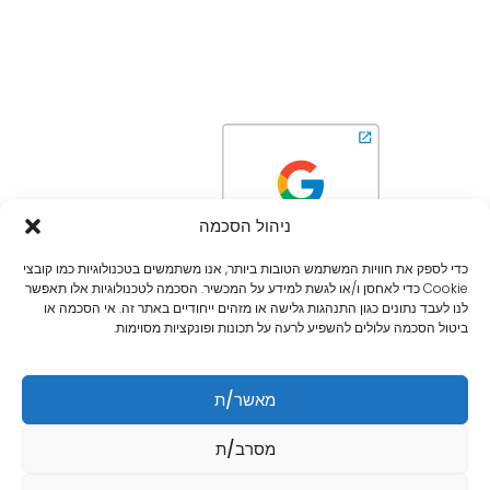
ניהול הסכמה
כדי לספק את חוויות המשתמש הטובות ביותר, אנו משתמשים בטכנולוגיות כמו קובצי
Cookie כדי לאחסן ו/או לגשת למידע על המכשיר. הסכמה לטכנולוגיות אלו תאפשר
לנו לעבד נתונים כגון התנהגות גלישה או מזהים ייחודיים באתר זה. אי הסכמה או
ביטול הסכמה עלולים להשפיע לרעה על תכונות ופונקציות מסוימות.
מאשר/ת
זכויות יוצרים 2024 © כל הזכויות שמורות ל- לקליק אין
מסרב/ת
נבנה, מתוחזק ומקודם על ידי CLICKIN360