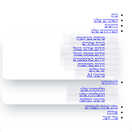
בית
האתרים שלנו
דרושים
השירותים שלנו
פרסום בטיקטוק
בניית אתרים
קידום אורגני בגוגל
קידום ממומן בגוגל
קידום באינסטגרם
קידום בפייסבוק
ימי צילום
סרטוני AI
לקוחותינו
הלקוחות שלנו
ההצלחות שלנו
סרטוני המלצה
בלוג שיווק לעסקים
אודות
צור קשר