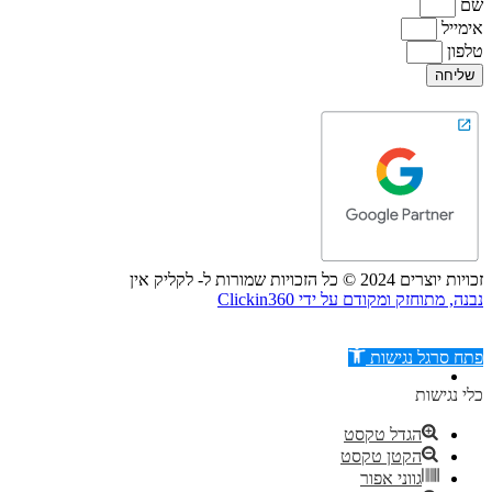
שם
אימייל
טלפון
שליחה
זכויות יוצרים 2024 © כל הזכויות שמורות ל- לקליק אין
נבנה, מתוחזק ומקודם על ידי Clickin360
פתח סרגל נגישות
כלי נגישות
הגדל טקסט
הקטן טקסט
דילוג לתוכן
גווני אפור