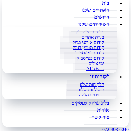
בית
האתרים שלנו
דרושים
השירותים שלנו
פרסום בטיקטוק
בניית אתרים
קידום אורגני בגוגל
קידום ממומן בגוגל
קידום באינסטגרם
קידום בפייסבוק
ימי צילום
סרטוני AI
לקוחותינו
הלקוחות שלנו
ההצלחות שלנו
סרטוני המלצה
בלוג שיווק לעסקים
אודות
צור קשר
072-393-6040