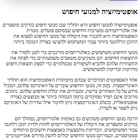
אופטימיזציה למנועי חיפוש
אופטימיזציה למנועי חיפוש היא תהליך שבו מנועי חיפוש בודקים ומשפרים
את אלגוריתמיהם ומערכות החיפוש שבסיסם פועלים. מטרת
האופטימיזציה היא להגביר את היכולת של מנועי החיפוש למצוא את
התוכן הרלוונטי ביותר עבור המשתמש ולהציעו בצורה הטובה ביותר.
מנועי החיפוש משתמשים באלגוריתמים מורכבים כדי לסנן ולסדר את
התוצאות החיפוש. הם משקיעים משאבים משמעותיים כדי לפתח את
התשתיות שלהם ולהביא לשיפורים טכנולוגיים כדי לספק תוצאות חיפוש
מדויקות ובדיקות למשתמשים.
אחד האספקטים המרכזיים שבהם מתמקדת האופטימיזציה הוא תהליך
האינדיקסציה. בזמן זה, מנועי החיפוש עוברים על האינדקס שלהם, המכיל
מידע על כל האתרים ברשת, ומגבירים את יכולת החיפוש שלהם. נתונים
מרובים אינם תמיד ממוקדים ברמה הגבוהה ביותר או מבוצעים בצורה
אופטימאלית, ובשלב האינדיקסציה ניתן לחקור אילו שדרות של האינדקס
ניתן לשפר או לשדרג.
הרבה מנועי החיפוש משקיעים גם באימות אלגוריתמים, במהלך הם
בודקים ומשפרים את היכולת של האלגוריתמים לזהות ולדרג תוכן רלוונטי
עבור המשתמשים. הבדיקות מתבצעות באמצעות חישובים וניתוחים
סטטיסטיים, ובעזרתם מנועי החיפוש יכולים להשיג מדדים אובייקטיביים