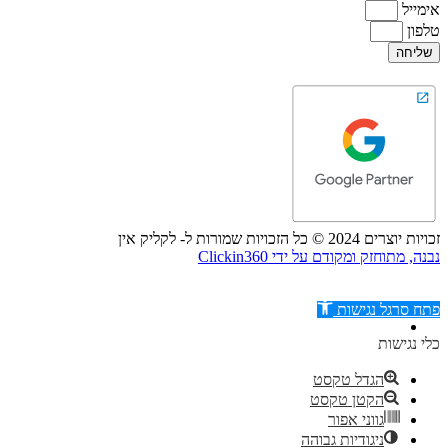
אימייל
טלפון
שליחה
זכויות יוצרים 2024 © כל הזכויות שמורות ל- לקליק אין
נבנה, מתוחזק ומקודם על ידי Clickin360
פתח סרגל נגישות
כלי נגישות
הגדל טקסט
הקטן טקסט
דילוג לתוכן
גווני אפור
ניגודיות גבוהה