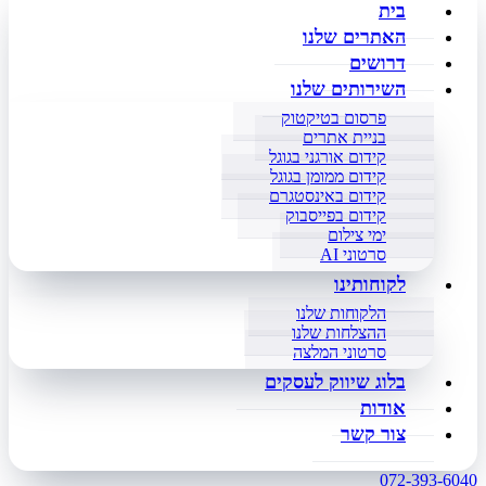
בית
האתרים שלנו
דרושים
השירותים שלנו
פרסום בטיקטוק
בניית אתרים
קידום אורגני בגוגל
קידום ממומן בגוגל
קידום באינסטגרם
קידום בפייסבוק
ימי צילום
סרטוני AI
לקוחותינו
הלקוחות שלנו
ההצלחות שלנו
סרטוני המלצה
בלוג שיווק לעסקים
אודות
צור קשר
072-393-6040