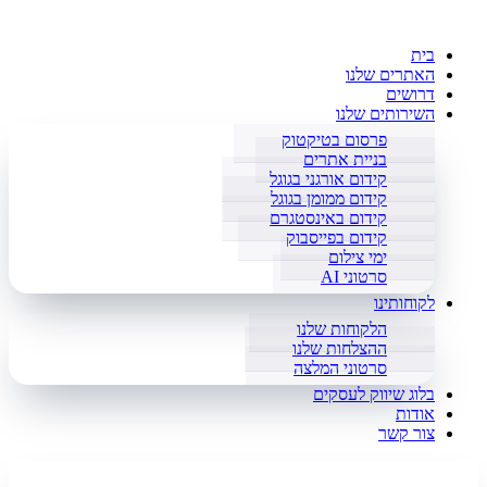
בית
האתרים שלנו
דרושים
השירותים שלנו
פרסום בטיקטוק
בניית אתרים
קידום אורגני בגוגל
קידום ממומן בגוגל
קידום באינסטגרם
קידום בפייסבוק
ימי צילום
סרטוני AI
לקוחותינו
הלקוחות שלנו
ההצלחות שלנו
סרטוני המלצה
בלוג שיווק לעסקים
אודות
צור קשר