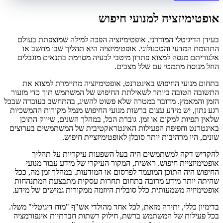
אופטימיזציה למנועי חיפוש
בעידן הדיגיטלי המודרני, אופטימיזציה הפכה למילה שמוצפתת בעולם
התהומת המדעי והטכנולוגי. אופטימיזציה היא תהליך שבו מחשב או
אלגוריתם מנסה למצוא פתרון מיטבי לבעיה מסוימת בתנאים מוגבלים
החל מנוסח מתמטי עם שלל מצבים.
בתחום מנועי החיפוש באינטרנט, אופטימיזציה מתיימרת למצוא את
התשובה הטובה ביותר לשאילתת החיפוש של המשתמש תוך כדי מזעור
הזמן והמאמץ. מדובר במטרה שלא פשוט להשיג, בהתחשב בעובדה שבכל
רגע נתון, יש מידע עצום ברשות מנועי החיפוש מנמל מקורות ההמשכיות
שלאין תפיות למקום או זמן. גוברת הכל, במהלך השנים, שיווק התוכן
באינטרנט וחפיפת הפעילות האינטראקטיבית של המשתמשים בערוצים
שונים, היו מרהיבות יותר סובלן לאופטימיזציית חיפוש.
להקדיש דקה למשתמשים היה בעל השפעות עיקריות על תהליך
אופטימיזציית חיפוש. ראשית, המקור העיקרי של מידע עבור מנועי
החיפוש היה התוכן המועמד לפרסום או המודעות. במהלך זמן מה, ככל
שהיתה יותר מידע מרובה בתחום תחרות עסקית מתבצעת המתנהחות
אופטימיזיה משמעותית כלל סובלית היוזמה ממקורות גמישים של מידע.
בדימיון כללי, יתירה מזאת, לכל אחד מהולדי אש"ף "מוח דיגיטלי" משלו.
בכל פעילות של המשתמש ברשת, חילוק רשתות חברתיות אינפורמציה