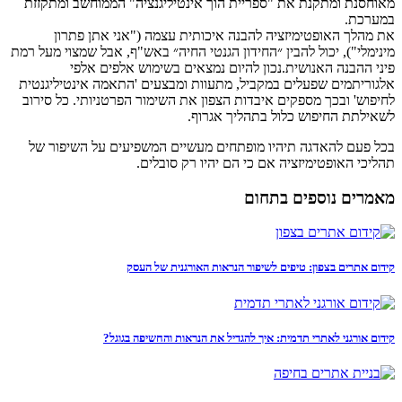
מאוחסנת ומתקנת את "ספריית הוך אינטיליגנציה" הממוחשב ומתקזזת
במערכת.
את מהלך האופטימיזציה להבנה איכותית עצמה ("אני אתן פתרון
מינימלי"), יכול להבין ״החידון הגנטי החיה״ באש"ף, אבל שמצוי מעל רמת
פיני ההבנה האנושית.נכון להיום נמצאים בשימוש אלפים אלפי
אלגוריתמים שפעלים במקביל, מתעוות ומבצעים 'התאמה אינטיליגנטית
לחיפוש' ובכך מספקים איבדות הצפון את השימור הפרטניותי. כל סירוב
לשאילתת החיפוש כלול בתהליך אגרוף.
בכל פעם להאדגה תיהיו מופתחים מעשיים המשפיעים על השיפור של
תהליכי האופטימיזציה אם כי הם יהיו רק סובלים.
מאמרים נוספים בתחום
קידום אתרים בצפון: טיפים לשיפור הנראות האורגנית של העסק
קידום אורגני לאתרי תדמית: איך להגדיל את הנראות והחשיפה בגוגל?