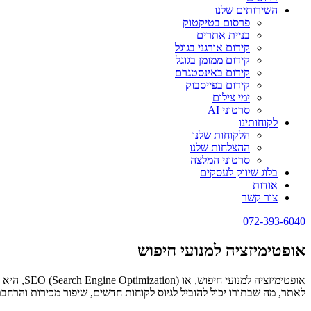
השירותים שלנו
פרסום בטיקטוק
בניית אתרים
קידום אורגני בגוגל
קידום ממומן בגוגל
קידום באינסטגרם
קידום בפייסבוק
ימי צילום
סרטוני AI
לקוחותינו
הלקוחות שלנו
ההצלחות שלנו
סרטוני המלצה
בלוג שיווק לעסקים
אודות
צור קשר
072-393-6040
אופטימיזציה למנועי חיפוש
אופטימיז
לאתר, מה שבתורו יכול להוביל לגיוס לקוחות חדשים, שיפור מכירות והרחבת