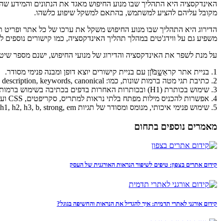
האינדקסציה היא התהליך שבו מנוע החיפוש מאגד את הנתונים והמידע שהתק
מקובל עליהם להציע למשתמש, בהתאם למשקל שיפוע כלשהו.
הדירוג היא התהליך שבו מנוע החיפוש משקל את ערכו של כל אתר ופריט תוכ
משפיע גם על ווידג'טים במהלך תהליך האינדקסציה, כמו קישורים נוספים ל
על מנת לשפר את האינדקסציה והדירוג של מנועי החיפוש, ישנם מספר שיטות
1. בניית אתר קראֵשֵֵֵֵֵֵֵבּּּּּ̈וֹֹֹֹֹֹֹֹןן עם בניית קישורים יוצא דופן ומבנה פנימי מסודר.
2. כתיבת תגי מטה ברמות שונות, כמו: title, description, keywords, canonical ועוד.
3. שימוש בכותרת (H1) ובכותרות האחרות בדפים בכתיבה בשימוש ברמות שונות כמו H2, H3, וכעוד.
4. אפשרות להכניס מילות מפתח בלתי נראות למתריס, סקריפטים, CSS ועוד.
5. שימוש פנימי איכותי, מנומס ומסודר של תגיות h1, h2, h3, b, strong, em ועוד.
מאמרים נוספים בתחום
קידום אתרים בצפון: טיפים לשיפור הנראות האורגנית של העסק
קידום אורגני לאתרי תדמית: איך להגדיל את הנראות והחשיפה בגוגל?