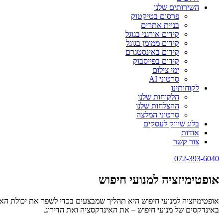
השירותים שלנו
פרסום בטיקטוק
בניית אתרים
קידום אורגני בגוגל
קידום ממומן בגוגל
קידום באינסטגרם
קידום בפייסבוק
ימי צילום
סרטוני AI
לקוחותינו
הלקוחות שלנו
ההצלחות שלנו
סרטוני המלצה
בלוג שיווק לעסקים
אודות
צור קשר
072-393-6040
אופטימיזציה למנועי חיפוש
אופטימיזציה למנועי חיפוש היא תהליך שמבצעים בכדי לשפר את יכולת האינ
באינדקסים של מנועי חיפוש – את האינדקסציה ואת הדירוג.