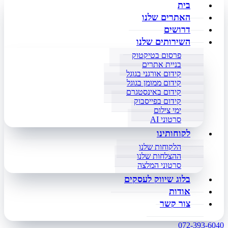
בית
האתרים שלנו
דרושים
השירותים שלנו
פרסום בטיקטוק
בניית אתרים
קידום אורגני בגוגל
קידום ממומן בגוגל
קידום באינסטגרם
קידום בפייסבוק
ימי צילום
סרטוני AI
לקוחותינו
הלקוחות שלנו
ההצלחות שלנו
סרטוני המלצה
בלוג שיווק לעסקים
אודות
צור קשר
072-393-6040