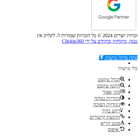
זכויות יוצרים 2024 © כל הזכויות שמורות ל- לקליק אין
נבנה, מתוחזק ומקודם על ידי Clickin360
פתח סרגל נגישות
כלי נגישות
הגדל טקסט
הקטן טקסט
דילוג לתוכן
גווני אפור
ניגודיות גבוהה
ניגודיות הפוכה
רקע בהיר
הדגשת קישורים
פונט קריא
איפוס