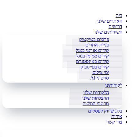
בית
האתרים שלנו
דרושים
השירותים שלנו
פרסום בטיקטוק
בניית אתרים
קידום אורגני בגוגל
קידום ממומן בגוגל
קידום באינסטגרם
קידום בפייסבוק
ימי צילום
סרטוני AI
לקוחותינו
הלקוחות שלנו
ההצלחות שלנו
סרטוני המלצה
בלוג שיווק לעסקים
אודות
צור קשר