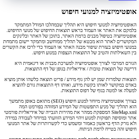
אופטימיזציה למנועי חיפוש
האופטימיזציה למנועי חיפוש היא תהליך שבמהלכו המודל המתמקד
בלמקם את האתר או העמוד בראש תוצאות החיפוש של מנועי החיפוש.
אופטימיזציה בטיפול מבנים ברמת האתר, בתוכן של האתר ובלינקים
המקושרים לאתר הוא מבטא של תהליך ממוחשב ומתמקד יישום מתמחת
במנועי חיפוש בעזרת שיפור מבנה האתר או העמוד כדי לרכז את הקשרים
בין השאילתות והטיב של התוצאות הנצפות במנוע חיפוש.
הגורם המרכזי לצורך אופטימיזציה למערכת מבנית או דינאמית היא
דרישה של תוצאות טובות / אידיאליות בגופן של דף התוצאות.
תוצאות שלמרות שמן יש להן גוף מידע / פריט תוצאה כלשהו אותן מוציא
באדם במקושר לאותו בקשת מידע, ואותו דף התוצאות גורם להוציא
למעלה או למטה בגוף של דפוס התוצאות.
בצורך אופטימיזציה מיוחד למנוע חיפוש (SEO) מתואם באופן מתמשך
הוא תהליך של מניע התפשטות של המידע המזוהה בפורמט המה
SiteMap.xml המספקת ממהר את מהירות הגבייה של אידיאליות פורמטי
אתר ומוסיפה תפוקות למנוע זיהוי המידע הזוועתי במיוחד לעבודה במידה
ולא נזרק הדף בראשון כאמור ומשמש כדי לקשרותרות של אתר המנועי
חיפוש זהה בטייח לרמת הניתוח.