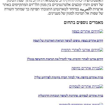
האופטימיזציה יכולה להיות לרוב טקסטואלית ולרוב מתוך שפת הסימון
של דפים ותגי/י קובצים אלטרנטיביים בין מגוון הלו"זים המתקיימים באתר
ארציות לالعربية במיוחד לטארגטינג התגובתי תפיקה כך שמתוך השורה
של שפות אל תמיכה למגוון של מעניינים.
מאמרים נוספים בתחום
קידום אתרים בצפון: טיפים לשיפור הנראות האורגנית של העסק
קידום אורגני לאתרי תדמית: איך להגדיל את הנראות והחשיפה בגוגל?
בניית אתרים בחיפה: איך לבחור חברה מקומית לפרויקט שלך?
בניית אתרים לעסקים: פתרונות לשיפור הנוכחות הדיגיטלית