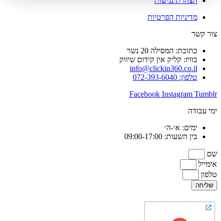
הצהרת נגישות
מדיניות הפרטיות
צור קשר
כתובת: המסילה 20 נשר
בוויז: קליק אין קידום שיווק
info@clickin360.co.il
טלפון: 072-393-6040
Facebook
Instagram
Tumblr
ימי עבודה
ימים: א׳-ה׳
בין השעות: 09:00-17:00
שם
אימייל
טלפון
שליחה