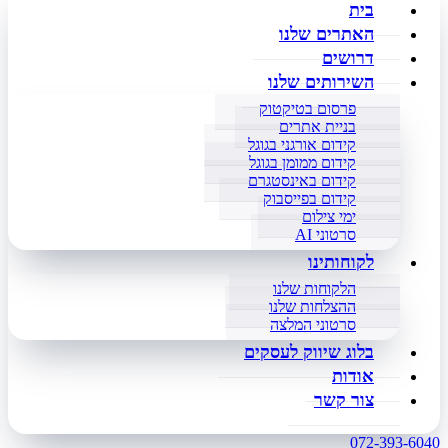
בית
האתרים שלנו
דרושים
השירותים שלנו
פרסום בטיקטוק
בניית אתרים
קידום אורגני בגוגל
קידום ממומן בגוגל
קידום באינסטגרם
קידום בפייסבוק
ימי צילום
סרטוני AI
לקוחותינו
הלקוחות שלנו
ההצלחות שלנו
סרטוני המלצה
בלוג שיווק לעסקים
אודות
צור קשר
072-393-6040