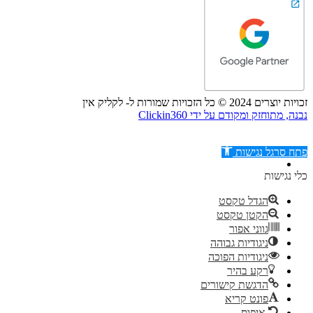
זכויות יוצרים 2024 © כל הזכויות שמורות ל- לקליק אין
נבנה, מתוחזק ומקודם על ידי Clickin360
פתח סרגל נגישות
כלי נגישות
הגדל טקסט
הקטן טקסט
דילוג לתוכן
גווני אפור
ניגודיות גבוהה
ניגודיות הפוכה
רקע בהיר
הדגשת קישורים
פונט קריא
איפוס