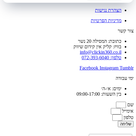
הצהרת נגישות
מדיניות הפרטיות
צור קשר
כתובת: המסילה 20 נשר
בוויז: קליק אין קידום שיווק
info@clickin360.co.il
טלפון: 072-393-6040
Facebook
Instagram
Tumblr
ימי עבודה
ימים: א׳-ה׳
בין השעות: 09:00-17:00
שם
אימייל
טלפון
שליחה