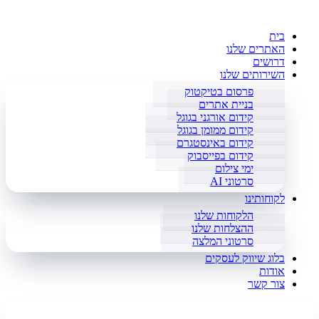
בית
האתרים שלנו
דרושים
השירותים שלנו
פרסום בטיקטוק
בניית אתרים
קידום אורגני בגוגל
קידום ממומן בגוגל
קידום באינסטגרם
קידום בפייסבוק
ימי צילום
סרטוני AI
לקוחותינו
הלקוחות שלנו
ההצלחות שלנו
סרטוני המלצה
בלוג שיווק לעסקים
אודות
צור קשר