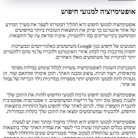
אופטימיזציה למנועי חיפוש
אופטימיזציה למנועי חיפוש היא תהליך המטרתו לשפר את מערך המידע
של אתר אינטרנט כך שיתן את התוצאות הטובות ביותר בחיפושים
המתחשב בקריטריונים כמו רלוונטיות, איכות ומראה עין של התוצאות.
המנועים של חיפוש כגון Google משתמשים באלגוריתמים ובמערכות
יחסית מורכבות כדי לבחון אתרי האינטרנט ולהכריז על מי מהם רלוונטיים
יותר לביקורת של משתמשים מאלו האחרים.
הטכניקות השונות לאופטימיזציה עשויות לכלול שימוש במילות מפתח
מתאימות, ייעוד תגיות, עיצוב ומבנה האתר, תוכן איכותי ומותאם ועוד. הן
נועדות לתת למנועי החיפוש יותר מספרות במדיניות גילוי הכריזה של עמוד
או אתר.
אופטימיזציה למנועי חיפוש גורמת למנועי החיפוש לזהות את התוכן שלך
ולענות באופן טוב יותר על דרישות המשתמשים. זו אסטרטגיה אפקטיבית
להגברת הקמפיין שלך, לגרום לאתר שלך להופיע מעל התחרות בתוצאות
החיפוש, ולהבטיח שמשתמשים ימצאו את התוכן שלך בקלות ובמהירות.
אופטימיזציה למנועי חיפוש היא תהליך מתמיד ומתוך זאת יש לעשות
שימוש בכלים וטכניקות שונות כדי לשפר את עמדת האתר שלך בתוצאות
החיפוש. מרגע שהתחלת לעקוב אחרי סטנדרטים שונים והתחלת לשפר