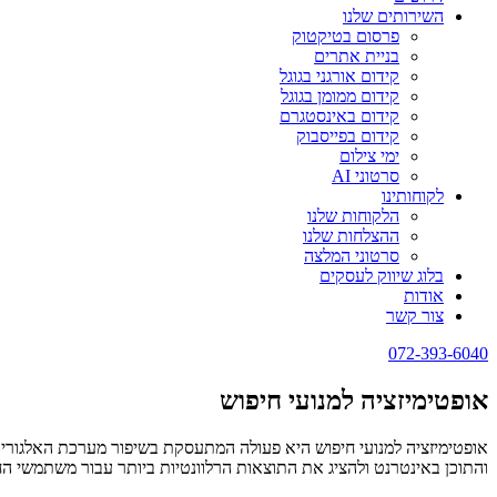
השירותים שלנו
פרסום בטיקטוק
בניית אתרים
קידום אורגני בגוגל
קידום ממומן בגוגל
קידום באינסטגרם
קידום בפייסבוק
ימי צילום
סרטוני AI
לקוחותינו
הלקוחות שלנו
ההצלחות שלנו
סרטוני המלצה
בלוג שיווק לעסקים
אודות
צור קשר
072-393-6040
אופטימיזציה למנועי חיפוש
אופטימיזציה למנועי חיפוש היא פעולה המתעסקת בשיפור מערכת האלגוריתמי
והתוכן באינטרנט ולהציג את התוצאות הרלוונטיות ביותר עבור משתמשי הח