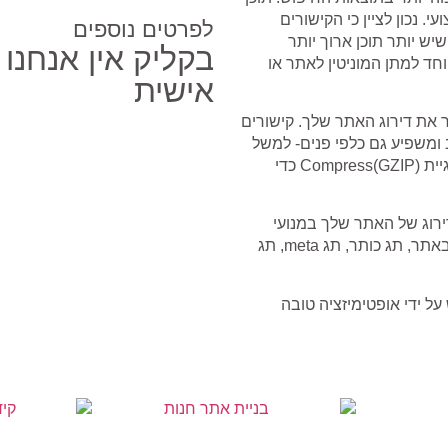
. נכון לציין כי הקישורים
לפרטים נוספים
ש יותר תוכן ארוך יותר
בקליק אין אנחנו
ד למתן המוניטין לאתר או
אישית
פר את דירוג האתר שלך. קישורים
 ומשפיע גם כלפי פנים- למשל
כדי לצמצם את זמן הטעינה הכללי של האתר עלינו לישתמש בטכנולוגיית Compress(GZIP) כדי
דירוג של האתר שלך במנועי
החיפוש. תגיות כמו הסתרת תוכן מסוים ממניינים, קישורים פנימיים באתר, תג כותר, תג meta, תג
על ידי אופטימיזציה טובה