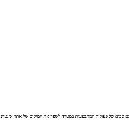
למנועי חיפוש (‏Search Engine Optimization, SEO) היא בעצם סכום של פעולות המתבצעות במטרה לשפר א