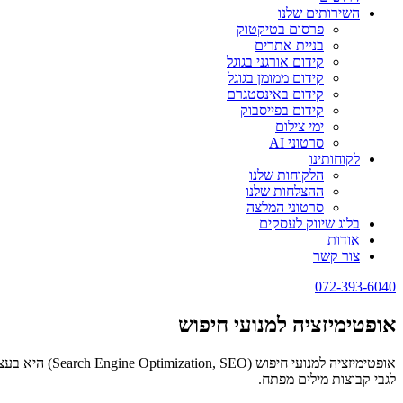
השירותים שלנו
פרסום בטיקטוק
בניית אתרים
קידום אורגני בגוגל
קידום ממומן בגוגל
קידום באינסטגרם
קידום בפייסבוק
ימי צילום
סרטוני AI
לקוחותינו
הלקוחות שלנו
ההצלחות שלנו
סרטוני המלצה
בלוג שיווק לעסקים
אודות
צור קשר
072-393-6040
אופטימיזציה למנועי חיפוש
אופטימיזציה 
לגבי קבוצות מילים מפתח.