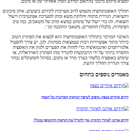
למצוא מיקום מיטבי בהתאם למידע הזמין אאלתר זמן או מקום.
תהליך האופטימיזציה משמש לרוב מערכות לקידום ביצועים, איזון סיכונים
ותשואות, הגדרת מתווה וחלוקת משא ומתן למערכת אפקטיבית וייעול
הוצאות. זהו כדי ייעול של שימוש במשא ומתן של משאבים, כמו טיב
הפקחיות, כלכלת החומרים, משאבי התוכנה וכו '.
האתגר המרכזי בתהליך האופטימיזציה הוא למצוא את הפתרון הטוב
ביותר מתוך אפשרויות רבות שנמצאות בזמינות. לכן, יש צורך להפעיל
אלגוריתמים ואינטואיציה כדי לזהות את הפערים ולגוון את האופציה
החסרה ביותר על ידי התבקשות להגדיר מהו הפתרון האוידאלית, או
שימוש באופציה כלשהי כערך מדד או מקום, בסרגל והמשקלים נבחר
צורך הגדרת תהליך הדעת.
מאמרים נוספים בתחום
קידום אתרים בצפון: טיפים לשיפור הנראות האורגנית של העסק
קידום אורגני לאתרי תדמית: איך להגדיל את הנראות והחשיפה בגוגל?