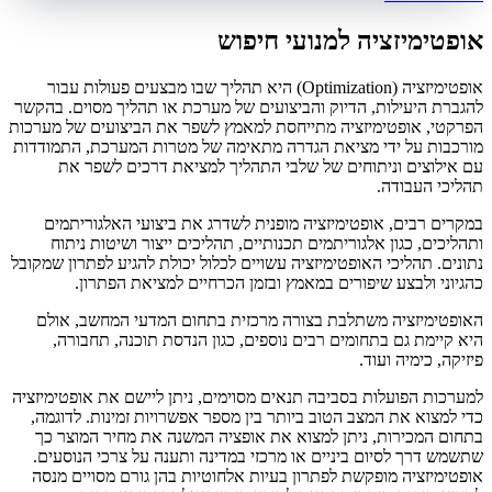
אופטימיזציה למנועי חיפוש
אופטימיזציה (Optimization) היא תהליך שבו מבצעים פעולות עבור
להגברת היעילות, הדיוק והביצועים של מערכת או תהליך מסוים. בהקשר
הפרקטי, אופטימיזציה מתייחסת למאמץ לשפר את הביצועים של מערכות
מורכבות על ידי מציאת הגדרה מתאימה של מטרות המערכת, התמודדות
עם אילוצים וניתוחים של שלבי התהליך למציאת דרכים לשפר את
תהליכי העבודה.
במקרים רבים, אופטימיזציה מופנית לשדרג את ביצועי האלגוריתמים
ותהליכים, כגון אלגוריתמים תכנותיים, תהליכים ייצור ושיטות ניתוח
נתונים. תהליכי האופטימיזציה עשויים לכלול יכולת להגיע לפתרון שמקובל
כהגיוני ולבצע שיפורים במאמץ ובזמן הכרחיים למציאת הפתרון.
האופטימיזציה משתלבת בצורה מרכזית בתחום המדעי המחשב, אולם
היא קיימת גם בתחומים רבים נוספים, כגון הנדסת תוכנה, תחבורה,
פיזיקה, כימיה ועוד.
למערכות הפועלות בסביבה תנאים מסוימים, ניתן ליישם את אופטימיזציה
כדי למצוא את המצב הטוב ביותר בין מספר אפשרויות זמינות. לדוגמה,
בתחום המכירות, ניתן למצוא את אופציה המשנה את מחיר המוצר כך
שתשמש דרך לסיום ביניים או מרכזי במדינה ותענה על צרכי הנוסעים.
אופטימיזציה מופקשת לפתרון בעיות אלחוטיות בהן גורם מסויים מנסה