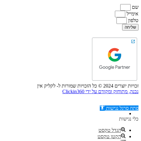
שם
אימייל
טלפון
שליחה
זכויות יוצרים 2024 © כל הזכויות שמורות ל- לקליק אין
נבנה, מתוחזק ומקודם על ידי Clickin360
פתח סרגל נגישות
כלי נגישות
הגדל טקסט
הקטן טקסט