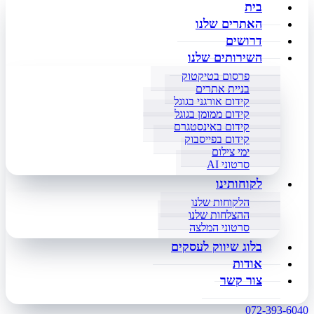
בית
האתרים שלנו
דרושים
השירותים שלנו
פרסום בטיקטוק
בניית אתרים
קידום אורגני בגוגל
קידום ממומן בגוגל
קידום באינסטגרם
קידום בפייסבוק
ימי צילום
סרטוני AI
לקוחותינו
הלקוחות שלנו
ההצלחות שלנו
סרטוני המלצה
בלוג שיווק לעסקים
אודות
צור קשר
072-393-6040