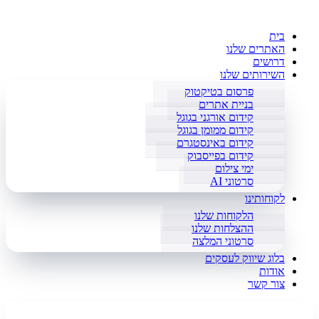
בית
האתרים שלנו
דרושים
השירותים שלנו
פרסום בטיקטוק
בניית אתרים
קידום אורגני בגוגל
קידום ממומן בגוגל
קידום באינסטגרם
קידום בפייסבוק
ימי צילום
סרטוני AI
לקוחותינו
הלקוחות שלנו
ההצלחות שלנו
סרטוני המלצה
בלוג שיווק לעסקים
אודות
צור קשר