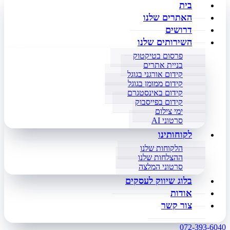
בית
האתרים שלנו
דרושים
השירותים שלנו
פרסום בטיקטוק
בניית אתרים
קידום אורגני בגוגל
קידום ממומן בגוגל
קידום באינסטגרם
קידום בפייסבוק
ימי צילום
סרטוני AI
לקוחותינו
הלקוחות שלנו
ההצלחות שלנו
סרטוני המלצה
בלוג שיווק לעסקים
אודות
צור קשר
072-393-6040