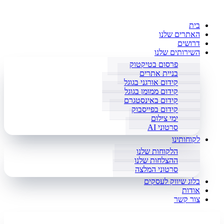
בית
האתרים שלנו
דרושים
השירותים שלנו
פרסום בטיקטוק
בניית אתרים
קידום אורגני בגוגל
קידום ממומן בגוגל
קידום באינסטגרם
קידום בפייסבוק
ימי צילום
סרטוני AI
לקוחותינו
הלקוחות שלנו
ההצלחות שלנו
סרטוני המלצה
בלוג שיווק לעסקים
אודות
צור קשר