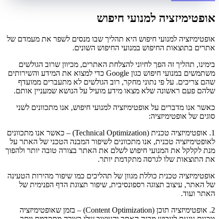
אופטימיזציה למנועי חיפוש
אופטימיזציה למנועי חיפוש היא תהליך שבו מנסים לשפר את מעמדם של
אתרים בתוצאות החיפוש במנועי החיפוש השונים.
בימינו, תהליך זה הפך לחיוני להצלחת האתרים, מכיוון שרוב הגולשים
משתמשים במנועי חיפוש כגון Google כדי למצוא את המידע והשירותים
שהם צריכים. על פי נתוני מחקר, רוב הגולשים לא מתעברים ממועדף
שלהם פעם ראשונה שלא מצאו מידע מועיל על הנושא שמעניין אותם.
כאשר אנו מדברים על אופטימיזציה למנועי חיפוש, אנו מתכוונים לשני
סוגים של אופטימיזציה:
1. אופטימיזציה טכנית (Technical Optimization) – כאשר אנו מתכוונים
לאופטימיזציה טכנית, אנו מתכוונים לשיפור המבנה הטכני של האתר על
מנת לקלקל את המנועי חיפוש לשלם את האתר בצורה טובה יותר ולהפוך
את התוצאות שלו לגרסה מתקדמת יותר.
אופטימיזציה טכנית כוללת מגוון של תהליכים כמו שיפור מהירות הטעינה
של האתר, עיצוב תצוגה רספונסיבית, שיפור תצוגת הדף הפנימית של
האתר ועוד.
2. אופטימיזציה תוכן (Content Optimization) – בזמן שאופטימיזציה
טכנית נוגעת לגיבוש מבנה האתר והעיצוב שלו בצורה מתקדמת יותר,