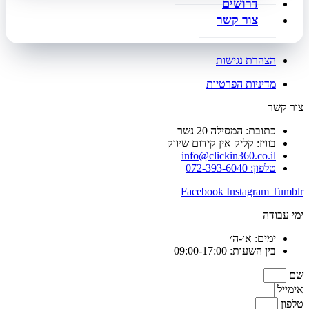
דרושים
צור קשר
הצהרת נגישות
מדיניות הפרטיות
צור קשר
כתובת: המסילה 20 נשר
בוויז: קליק אין קידום שיווק
info@clickin360.co.il
טלפון: 072-393-6040
Facebook
Instagram
Tumblr
ימי עבודה
ימים: א׳-ה׳
בין השעות: 09:00-17:00
שם
אימייל
טלפון