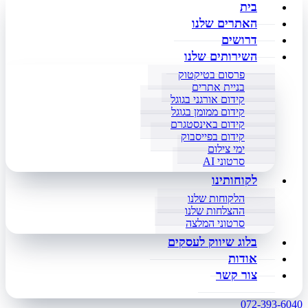
בית
האתרים שלנו
דרושים
השירותים שלנו
פרסום בטיקטוק
בניית אתרים
קידום אורגני בגוגל
קידום ממומן בגוגל
קידום באינסטגרם
קידום בפייסבוק
ימי צילום
סרטוני AI
לקוחותינו
הלקוחות שלנו
ההצלחות שלנו
סרטוני המלצה
בלוג שיווק לעסקים
אודות
צור קשר
072-393-6040