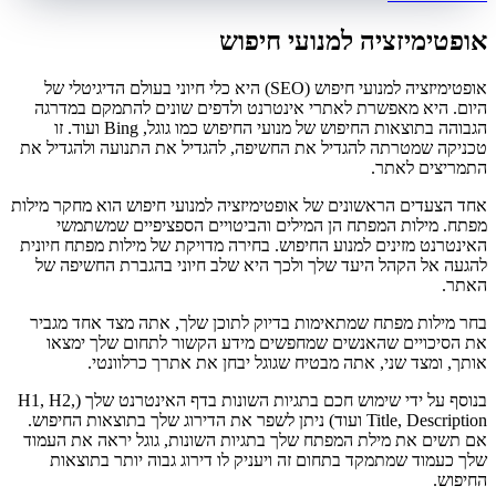
אופטימיזציה למנועי חיפוש
אופטימיזציה למנועי חיפוש (SEO) היא כלי חיוני בעולם הדיגיטלי של
היום. היא מאפשרת לאתרי אינטרנט ולדפים שונים להתמקם במדרגה
הגבוהה בתוצאות החיפוש של מנועי החיפוש כמו גוגל, Bing ועוד. זו
טכניקה שמטרתה להגדיל את החשיפה, להגדיל את התנועה ולהגדיל את
התמריצים לאתר.
אחד הצעדים הראשונים של אופטימיזציה למנועי חיפוש הוא מחקר מילות
מפתח. מילות המפתח הן המילים והביטויים הספציפיים שמשתמשי
האינטרנט מזינים למנוע החיפוש. בחירה מדויקת של מילות מפתח חיונית
להגעה אל הקהל היעד שלך ולכך היא שלב חיוני בהגברת החשיפה של
האתר.
בחר מילות מפתח שמתאימות בדיוק לתוכן שלך, אתה מצד אחד מגביר
את הסיכויים שהאנשים שמחפשים מידע הקשור לתחום שלך ימצאו
אותך, ומצד שני, אתה מבטיח שגוגל יבחן את אתרך כרלוונטי.
בנוסף על ידי שימוש חכם בתגיות השונות בדף האינטרנט שלך (H1, H2,
Title, Description ועוד) ניתן לשפר את הדירוג שלך בתוצאות החיפוש.
אם תשים את מילת המפתח שלך בתגיות השונות, גוגל יראה את העמוד
שלך כעמוד שמתמקד בתחום זה ויעניק לו דירוג גבוה יותר בתוצאות
החיפוש.