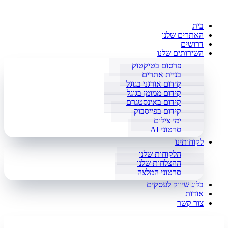
בית
האתרים שלנו
דרושים
השירותים שלנו
פרסום בטיקטוק
בניית אתרים
קידום אורגני בגוגל
קידום ממומן בגוגל
קידום באינסטגרם
קידום בפייסבוק
ימי צילום
סרטוני AI
לקוחותינו
הלקוחות שלנו
ההצלחות שלנו
סרטוני המלצה
בלוג שיווק לעסקים
אודות
צור קשר