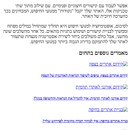
אפשר לעבוד עם קישורים חיצוניים ופנימיים. עם שילוב מתוך שתי
טכניקות אלו, האתר שלך יקבל "נקודות" ממנועי החיפוש, המבחינים בכך
כהערכה חיובית של האתר.
לסיכום, אופטימיזציה למנועי חיפוש היא תהליך שמתחיל במילים מפתח
וממשיך לבניית קישורים ושימוש בתגיות מתאים. כל אחד מהשלבים שונה
מהשני, אבל כולם משולבים ביחד ליצירת אסטרטגיה מנצחת שתעזור
לאתר שלך להתמקם בדירוג הגבוה ביותר במנועי החיפוש.
מאמרים נוספים בתחום
קידום אתרים בצפון: טיפים לשיפור הנראות האורגנית של העסק
קידום אורגני לאתרי תדמית: איך להגדיל את הנראות והחשיפה בגוגל?
בניית אתרים בחיפה: איך לבחור חברה מקומית לפרויקט שלך?