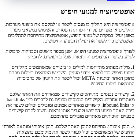
אופטימיזציה למנועי חיפוש
אופטימיזציה היא תהליך בו מנסים לשפר או למקסם את ביצועי מערכות,
תהליכים או מוצרים על ידי הפחתת הפסדים והשימוש במשאבי מערך
באופן יעיל. במקרה של מנועי חיפוש, אופטימיזציה מתייחסת לתהליכים
המשמשים כדי לשפר את יעילות וביצוע החיפושים.
לצורך אופטימיזציה למנועי חיפוש, ישנן מספר מושגים וטכניקות שיכולות
לסייע בשיפור הביצועים והתוצאות שעל בחיפושים. לדוגמה:
1. מילות מפתח: מתייחסות למילים או ביטויים שמשתמשים מקלידים
במנוע חיפוש כדי למצוא מידע מעניין. השימוש המתאים במילות מפתח
בתוכן האתר ובתגיות META יכול לשפר את ההגיון של כרטיסיות
התוצאות במנוע החיפוש.
2. קישורים נכנסים: מתייחסים לקישורים שמארחים את האתר שלכם
מאתרים אחרים. הקישורים הנכנסים מכונים גם לדברים כמו backlinks
או inbound links. קישורים מאתרים אמינים ומובילים יכולים לשפר את
דירוג האתר במנוע החיפוש ולהגביר אותו נראות. חשוב לקדם קישורים
טבעיים ואיכותיים מאתרים מובילים בתחומכם.
3. תוכן איכותי: מתייחס לתוכן האתר שלכם. תוכן איכותי ומותאם לאורחי
החיפוש של המשתמשים יכול לעזור לשפר את מיקומכם בתוצאות