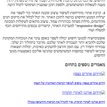
החיפוש. עליכם לכתוב כתבות איכותיות, לעבוד על מילים מפתח, לתת
מענה לשאלות המשתמשים, ולספק תוכן שמעניין ושימושי לקהל היעד.
4. קרבת אתר: מתייחסת לשיפור עיצוב ומבנה האתר כדי לשפר את
יעילות המנוע החיפוש בגישה לתוכן האתר. זה יכול לכלול את מיקום תגים
מהודגמים, מילות מפתח בכותרות עמוד, עיצוב מתאים לשקולות המכונה
"responsive design" למערכת האתר, קישורים נכנסים מתייחסים תכף
למעלה ועוד.
אופטימיזציה למנועי חיפוש יכולה לשפר באופן עקר את הנוכחות המקוונת
שלכם ולהביא יותר תעבורה לאתר שלכם. מדובר בתהליך רב שלבי,
עבודתי ותמיד רץ. עם הזמן והרצון להשקיע באיכות, יכולות תוצאות
שיביאו לשיפור במקפות המשתמשים שהגיעו אליכם באמצעות מנועי
החיפוש.
מאמרים נוספים בתחום
קידום אתרים בצפון: טיפים לשיפור הנראות האורגנית של העסק
קידום אורגני לאתרי תדמית: איך להגדיל את הנראות והחשיפה בגוגל?