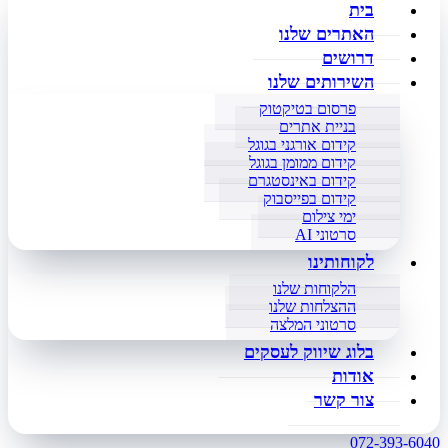
בית
האתרים שלנו
דרושים
השירותים שלנו
פרסום בטיקטוק
בניית אתרים
קידום אורגני בגוגל
קידום ממומן בגוגל
קידום באינסטגרם
קידום בפייסבוק
ימי צילום
סרטוני AI
לקוחותינו
הלקוחות שלנו
ההצלחות שלנו
סרטוני המלצה
בלוג שיווק לעסקים
אודות
צור קשר
072-393-6040