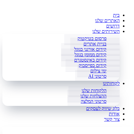
בית
האתרים שלנו
דרושים
השירותים שלנו
פרסום בטיקטוק
בניית אתרים
קידום אורגני בגוגל
קידום ממומן בגוגל
קידום באינסטגרם
קידום בפייסבוק
ימי צילום
סרטוני AI
לקוחותינו
הלקוחות שלנו
ההצלחות שלנו
סרטוני המלצה
בלוג שיווק לעסקים
אודות
צור קשר