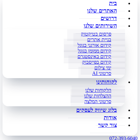
בית
האתרים שלנו
דרושים
השירותים שלנו
פרסום בטיקטוק
בניית אתרים
קידום אורגני בגוגל
קידום ממומן בגוגל
קידום באינסטגרם
קידום בפייסבוק
ימי צילום
סרטוני AI
לקוחותינו
הלקוחות שלנו
ההצלחות שלנו
סרטוני המלצה
בלוג שיווק לעסקים
אודות
צור קשר
072-393-6040