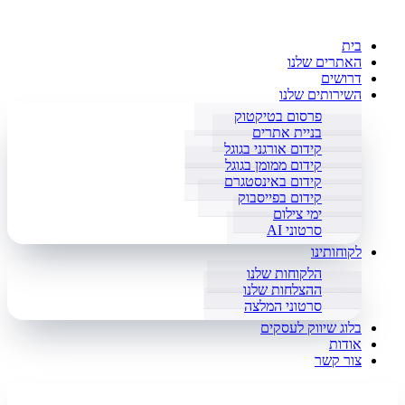
בית
האתרים שלנו
דרושים
השירותים שלנו
פרסום בטיקטוק
בניית אתרים
קידום אורגני בגוגל
קידום ממומן בגוגל
קידום באינסטגרם
קידום בפייסבוק
ימי צילום
סרטוני AI
לקוחותינו
הלקוחות שלנו
ההצלחות שלנו
סרטוני המלצה
בלוג שיווק לעסקים
אודות
צור קשר