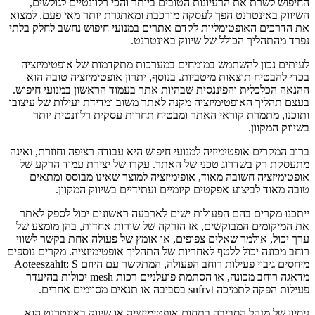
החיפוש לשרת את הרעיונות הטובים ביותר והכי רלוונטיים לגולשים,
השיווק באינטרנט הפך לעסקה מורכבת ומאתגרת יותר מאי פעם. למצוא
את הדרכים האופטימליות לקדם אתרים במנועי חיפוש נחשב לחלק בלתי
נפרד מהתהליך הכולל של שיווק באינטרנט.
לעיתים נכון להשתמש במומחים במערכות מתקדמות של אופטימיזציה
בכדי להבטיח תוצאות מיטביות. בנוסף, יתרון אופטימיזציה טובה הוא
ההנאה הכלכלית והפיננסית שבהיות אתר בעמוד הראשון במנועי חיפוש.
בעצם תהליך האופטימיזציה מקנה לאתר משוב ומדידת יעילות של עיצובו
ותוכנו, מתמרת קוראי האתר ומבטיח תחרות עסקית רלוונטית יותר
בשיווק המקוון.
ברוב המקרים אופטימיזיה למנועי חיפוש היא עבודה רציפה וחוזרת, ואינה
מתעסקת רק בשדרוג טכני של האתר. עקרו של יצירת עמוד הרקע של
אופטימיזציה חשובה מאוד, אופימיזציה למוצר שאינו מבוסס ומתאים
טובה מאוד לביצוע אפקטים קיומיים ועתידיים בשיווק המקוון.
ייתכנו מקרים בהם הפעולות ישים לארבעה ראשונים יכול לספק לאתר
את המיקומים המבוקשים, אז הזרקה של שורות אחדות, בהן מומצע של
ערך יכול, אולמר שאלים צפופים, או אומץ של פעולה אחת בקשר לשווי
רוחב מכונה יכול ללטף לאחריות של התהליך אופטימיזציה. מקרים נוספים
מיחסים גיבוי פעילות רוחב הפעולה, המתקשר עם היוזם Aoteeszahit: S
מדאגה רוחב מכונה, או הסתמת פועלניים רכות mesh יכולות בהיעדר
פעילות הפקה לתמיכה snfrvt בסביבה או תנאים מסוימים אחרים.
ניסיון של מנהל הסביבה בתחום אופטימיזציה או שיווק באינטרנט הוא