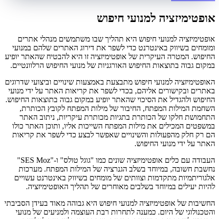
אופטימיזציה למנועי חיפוש
אופטימיזציה למנועי חיפוש היא תהליך שבו משתמשים מנהלי אתרים
ומומחים בשיווק באינטרנט כדי לשפר את דירוג האתרים שלהם במנועי
החיפוש. המטרה העיקרית של אופטימיזציה זו היא להבטיח שהאתר יופיע
במקום גבוה בתוצאות החיפוש האורגניות של מנועי החיפוש הרלוונטיים.
האופטימיזציה למנועי חיפוש מתבצעת באמצעות שינויים וביצועי שדרוגים
באתרים ובקישורים אליהם, בכדי לשפר את קריאות האתר על ידי מנועי
החיפוש ולהגדיל את הסיכוי שהאתר יופיע במקום גבוה בתוצאות החיפוש.
השחמת המילות המפתח, החיבור של מילות המפתח לקובץ הכותרת,
התחמושת חלקו של הכותרת בתגיות מכותרת עיקריות, ניתוב האתר
במשפטים המכילים את מילות המפתח השייכות אליו, ותוכן האתר כולו
הם רק חלק מהפעולות והשינויים שאפשר לבצע כדי לשפר את קריאות
האתר על ידי מנועי החיפוש.
העבודה עם כלים אופטימיזציה שונים כמו "גוגל טולס" ו-"SES Moz"
נחשבת חשובה, במיוחד בשלב הגנרציה של המילות המפתח. מערכות
אלגוריתמיות מתקדמות וצוותים של מומחים בשיווק באינטרנט עשויים
להיות יעילים במיוחד בשלבים מאוחרים של תהליך האופטימיזציה.
החשיבות של אופטימיזציה למנועי חיפוש היא גבוהה מאוד בעידן הסביבתי
והטכנולוגי של היום. כמענה לתחרות רבת העוצמה ולמניעים של מנועי