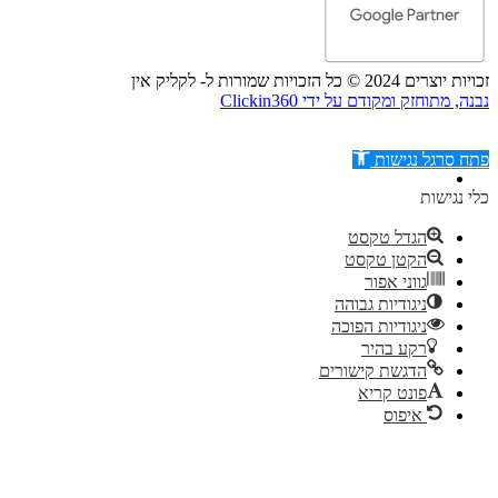
זכויות יוצרים 2024 © כל הזכויות שמורות ל- לקליק אין
נבנה, מתוחזק ומקודם על ידי Clickin360
פתח סרגל נגישות
כלי נגישות
הגדל טקסט
הקטן טקסט
דילוג לתוכן
גווני אפור
ניגודיות גבוהה
ניגודיות הפוכה
רקע בהיר
הדגשת קישורים
פונט קריא
איפוס