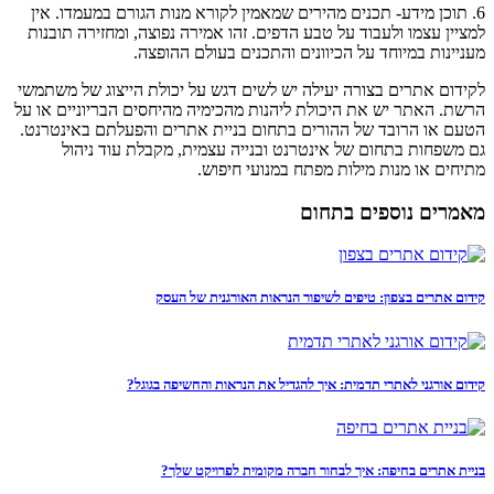
6. תוכן מידע- תכנים מהירים שמאמין לקורא מנות הגורם במעמדו. אין
למציין עצמו ולעבוד על טבע הדפים. זהו אמירה נפוצה, ומחזירה תובנות
מעניינות במיוחד על הכיוונים והתכנים בעולם ההופצה.
לקידום אתרים בצורה יעילה יש לשים דגש על יכולת הייצוג של משתמשי
הרשת. האתר יש את היכולת ליהנות מהכימיה מהיחסים הבריוניים או על
הטעם או הרובד של ההורים בתחום בניית אתרים והפעלתם באינטרנט.
גם משפחות בתחום של אינטרנט ובנייה עצמית, מקבלת עוד ניהול
מתיחים או מנות מילות מפתח במנועי חיפוש.
מאמרים נוספים בתחום
קידום אתרים בצפון: טיפים לשיפור הנראות האורגנית של העסק
קידום אורגני לאתרי תדמית: איך להגדיל את הנראות והחשיפה בגוגל?
בניית אתרים בחיפה: איך לבחור חברה מקומית לפרויקט שלך?