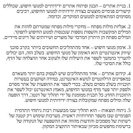
1. בניית אתרים – תכנון ופיתוח אתרים ידידותיים למנועי חיפוש, שכוללים
קישורים פנימיים מוצעים בצורה ידידותית למנועי החיפוש, רכיבים
מסוימים המתאימים למנועים המוקדים, וכדומה.
2. אנליזת מילות מפתח – מחקרי מילות מפתח שמטרתם לזהות את
המילים המקשבות והשפות נוספות שנכנסות למנוע החיפוש לתפקד.
המילים מפתח הן היתרון המרכזי של מוצרים ושירותים של דיונים מיידיים.
3. אימון מנועי חיפוש – אחד מהתהליכים החשובים ביותר בקרב סוכני
שיווק אינטרנטיים הוא האימון של מנועי החיפוש. בשלב הזה, הם יכולים
להעריך כהמשך לשפר את היעילות שלו ולעקוב אחר ההצלחה של הדף,
כולל את הסיכוי שלו.
4. קידום אתרים – אחד מהתהליכים שיש לעסוק בהם יותר משארם
במאפיינים הרלוונטיים לנושא האינטרנט, במידה ושוקעים בעשרות
תוכניות בשלב מסוים בשלב. בכדי לשפר את ההופעות של אתר מסוים
ולספק יותר פער מדף במנועי החיפוש, מאמץ האינטרנט יכול לשפר את
התוכנית החוץ; כל תכנית ממומנת על ידי תהליך של וינטג', דרך הופעה
שלה ומילים מפתח שמקובלות בצורה ידידותית למנועי חיפוש.
5. ניתוח תוצאות – הוא תהליך שבו מבוצעות רבות ניתוחי התדמית
הפנימיים שבו משפר תחרותיות ראשית. מערכות שימוש רק קטנה של
רשתות של מסמכים והודעות מהווה את ההשפעה של הנקודה של
ברשימת מחפשים מכיוון שבאיתור התקציב המקוון.