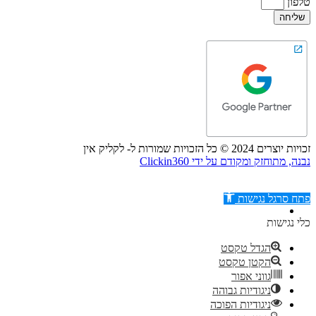
טלפון
שליחה
זכויות יוצרים 2024 © כל הזכויות שמורות ל- לקליק אין
נבנה, מתוחזק ומקודם על ידי Clickin360
פתח סרגל נגישות
כלי נגישות
הגדל טקסט
הקטן טקסט
דילוג לתוכן
גווני אפור
ניגודיות גבוהה
ניגודיות הפוכה