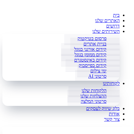
בית
האתרים שלנו
דרושים
השירותים שלנו
פרסום בטיקטוק
בניית אתרים
קידום אורגני בגוגל
קידום ממומן בגוגל
קידום באינסטגרם
קידום בפייסבוק
ימי צילום
סרטוני AI
לקוחותינו
הלקוחות שלנו
ההצלחות שלנו
סרטוני המלצה
בלוג שיווק לעסקים
אודות
צור קשר