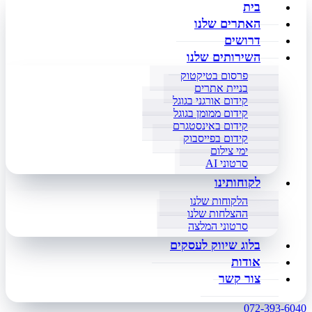
בית
האתרים שלנו
דרושים
השירותים שלנו
פרסום בטיקטוק
בניית אתרים
קידום אורגני בגוגל
קידום ממומן בגוגל
קידום באינסטגרם
קידום בפייסבוק
ימי צילום
סרטוני AI
לקוחותינו
הלקוחות שלנו
ההצלחות שלנו
סרטוני המלצה
בלוג שיווק לעסקים
אודות
צור קשר
072-393-6040