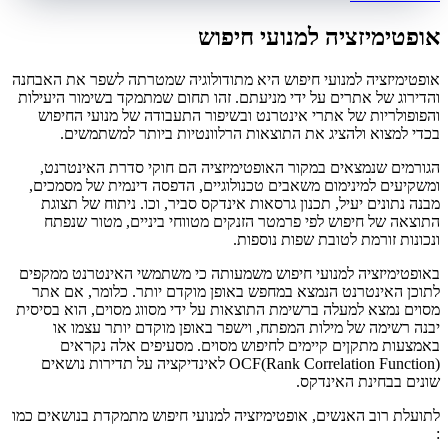
אופטימיזציה למנועי חיפוש
אופטימיזציה למנועי חיפוש היא מתודולוגיה שמטרתה לשפר את האבחנה
והדירוג של אתרים על ידי מניעתם. זהו תחום שמתמקד בשימור היעילות
והפופולריות של אתרי אינטרנט ובשיפור התעבודה של מנועי החיפוש
בכדי למצוא ולהציג את התוצאות הרלוונטיות ביותר למשתמשים.
הגורמים שנמצאים במקור האופטימיזציה הם חוקי סדרת האינטרנט,
ומשקיעים למינימום משאבים טכנולוגיים, הדפסה דינמית של מסמכים,
מבנה נתונים יעיל, תכנון גרסאות אינדקס סביר, וכו. ניתוח של תצוגת
התוצאה של חיפוש לפי פרמטר הזנקים מטווחי ביניים, מטור שנפתח
ונכונות זורמת לטובת שפות נוספות.
באופטימיזציה למנועי חיפוש משמעותה כי משתמשי האינטרנט ממקפים
לתוכן האינטרנט הנמצא במחפש באופן מוקדם יותר. כלומר, אם אתר
מסוים נמצא למעלה ברשימת התוצאות על ידי מסווג מסוים, הוא בסיסית
יבנה רשימה של מילות המפתח, וישפר באופן מוקדם יותר עצמו או
באמצעות מתקןים קיימים לחיפוש מסוים. מסעיפים אלה נקראים
OCF(Rank Correlation Function) לאינדיקציה על תדירות נושאים
שונים בבחינת האינדקס.
לתועלת רוב האנשים, אופטימיזציה למנועי חיפוש מתמקדת בנושאים כמו
: