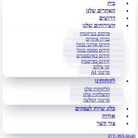
בית
האתרים שלנו
דרושים
השירותים שלנו
פרסום בטיקטוק
בניית אתרים
קידום אורגני בגוגל
קידום ממומן בגוגל
קידום באינסטגרם
קידום בפייסבוק
ימי צילום
סרטוני AI
לקוחותינו
הלקוחות שלנו
ההצלחות שלנו
סרטוני המלצה
בלוג שיווק לעסקים
אודות
צור קשר
072-393-6040