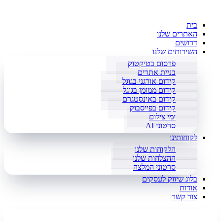
בית
האתרים שלנו
דרושים
השירותים שלנו
פרסום בטיקטוק
בניית אתרים
קידום אורגני בגוגל
קידום ממומן בגוגל
קידום באינסטגרם
קידום בפייסבוק
ימי צילום
סרטוני AI
לקוחותינו
הלקוחות שלנו
ההצלחות שלנו
סרטוני המלצה
בלוג שיווק לעסקים
אודות
צור קשר