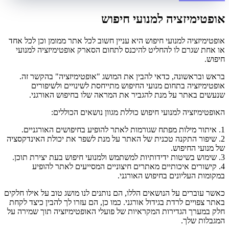
אופטימיזציה למנועי חיפוש
אופטימיזציה למנועי חיפוש היא עניין חשוב לכל אתר ממומן וכן לכל אחד
או אחת שגרם לו להחליט להיכנס לתחום הסארק אופטימיזציה למנועי
חיפוש.
בראש ובראשונה, כדאי להבין את המושג "אופטימיזציה" בהקשר זה.
אופטימיזציה בתחום מנועי החיפוש מתייחסת לשינויים ולשיפורים
שנעשים באתר על מנת להגביר את המראה שלו בחיפוש האורגני.
האופטימיזציה למנועי חיפוש כוללת מגוון נושאים הכוללים:
1. איתור מילות מפתח שגורמות לאתר להופיע בחיפושים האורגניים.
2. שיפור התקנה טכנית של האתר על מנת לשפר את יכולת האינדקסציה
של מנועי החיפוש.
3. שימוש בשיטות ידידותיות למשתמש ולמנועי חיפוש בעת יצירת תוכן.
4. קישורים איכותיים מאתרים חיצוניים המסייעים לאתר להופיע
במקומות העליונים בחיפוש האורגני.
כאשר עוברים על הנושאים הללו, הם נותנים לנו מושג טוב על אילו חלקים
באתר צפויים לרדת בגידול אורגני. כמו כן, הם עזרו לך להבין כיצד לקחת
חלק במערך הגדירות המקראיות של פועלי האופטימיזציה תוך שמירה על
המגבלות שלך.