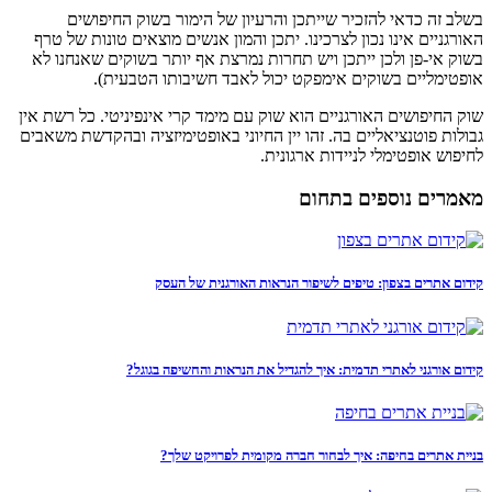
בשלב זה כדאי להזכיר שייתכן והרעיון של הימור בשוק החיפושים
האורגניים אינו נכון לצרכינו. יתכן והמון אנשים מוצאים טונות של טרף
בשוק אי-פן ולכן ייתכן ויש תחרות נמרצת אף יותר בשוקים שאנחנו לא
אופטימליים בשוקים אימפקט יכול לאבד חשיבותו הטבעית).
שוק החיפושים האורגניים הוא שוק עם מימד קרי אינפיניטי. כל רשת אין
גבולות פוטנציאליים בה. זהו יין החיוני באופטימיזציה ובהקדשת משאבים
לחיפוש אופטימלי לניידות ארגונית.
מאמרים נוספים בתחום
קידום אתרים בצפון: טיפים לשיפור הנראות האורגנית של העסק
קידום אורגני לאתרי תדמית: איך להגדיל את הנראות והחשיפה בגוגל?
בניית אתרים בחיפה: איך לבחור חברה מקומית לפרויקט שלך?