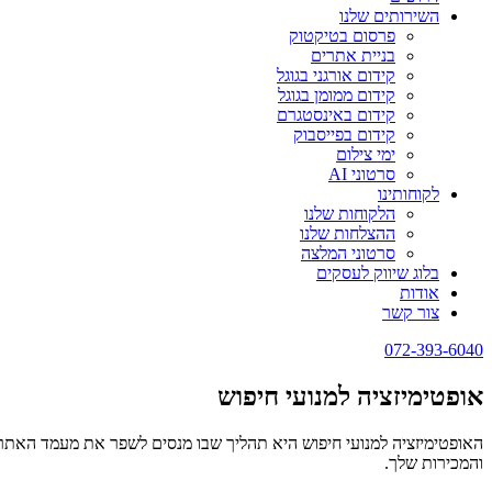
השירותים שלנו
פרסום בטיקטוק
בניית אתרים
קידום אורגני בגוגל
קידום ממומן בגוגל
קידום באינסטגרם
קידום בפייסבוק
ימי צילום
סרטוני AI
לקוחותינו
הלקוחות שלנו
ההצלחות שלנו
סרטוני המלצה
בלוג שיווק לעסקים
אודות
צור קשר
072-393-6040
אופטימיזציה למנועי חיפוש
והמכירות שלך.