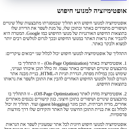
אופטימיזציה למנועי חיפוש
אופטימיזציה למנועי חיפוש היא תהליך שבמסגרתו מתבצעות שלל שינויים
ושיפורים מתמידים באתר ובתוכן שלו, על מנת לשפר את הדירוג שלו
בתוצאות החיפוש האורגניות של מנועי החיפוש כמו Google. המטרה היא
להגביר את נראות האתר במנועי החיפוש ובכך לגרום לגולשים רבים יותר
למצוא ולבקר באתר.
התהליך של אופטימיזציה למנועי חיפוש יכול לכלול שני ייבואים עיקריים:
1. אופטימיזציה באתר (On-Page Optimization) – זו התהליך בו
מתבצעים שינויים ושיפורים באתר עצמו. זה כולל תוכן איכותי וענייני,
שימוש נכון במילות מפתח, הגדרת תגיות ה-HTML, בניית מבנה אתר
הגורם לגוגל ולמנועי החיפוש האחרים להבין את התוכן ולשפר את נראותו
בתוצאות החיפוש.
2. אופטימיזציה מחוץ לאתר (Off-Page Optimization) – זו התהליך בו
מתבצעים שינויים ושיפורים בתוכן חיצוני, כגון קישורים נכנסים מאתרים
אחרים, מדיה חברתית, תוכן מוגר (guest blogging) ועוד. תהליך זה יכול
לכלול גם את בניית התוכן החיצוני של האתר והקידום שלו דרך מודעות
פרסומיות.
אופטימיזציה למנועי חיפוש חיונית לכל אתר שמעוניין לשפר את הנראות