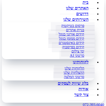
בית
האתרים שלנו
דרושים
השירותים שלנו
פרסום בטיקטוק
בניית אתרים
קידום אורגני בגוגל
קידום ממומן בגוגל
קידום באינסטגרם
קידום בפייסבוק
ימי צילום
סרטוני AI
לקוחותינו
הלקוחות שלנו
ההצלחות שלנו
סרטוני המלצה
בלוג שיווק לעסקים
אודות
צור קשר
072-393-6040