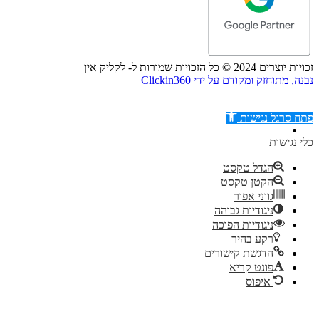
זכויות יוצרים 2024 © כל הזכויות שמורות ל- לקליק אין
נבנה, מתוחזק ומקודם על ידי Clickin360
פתח סרגל נגישות
כלי נגישות
הגדל טקסט
הקטן טקסט
דילוג לתוכן
גווני אפור
ניגודיות גבוהה
ניגודיות הפוכה
רקע בהיר
הדגשת קישורים
פונט קריא
איפוס