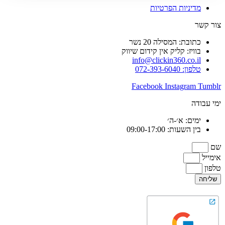
מדיניות הפרטיות
צור קשר
כתובת: המסילה 20 נשר
בוויז: קליק אין קידום שיווק
info@clickin360.co.il
טלפון: 072-393-6040
Facebook
Instagram
Tumblr
ימי עבודה
ימים: א׳-ה׳
בין השעות: 09:00-17:00
שם
אימייל
טלפון
שליחה