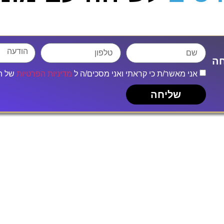
חה
אני מאשר/ת כי קראתי ואני מסכים/ה ל
מדיניות הפרטיות
של ה
שליחה
צור קשר
כתובת: המסילה 20 נשר
בוויז: קליק אין קידום שיווק