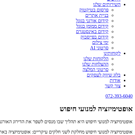
השירותים שלנו
פרסום בטיקטוק
בניית אתרים
קידום אורגני בגוגל
קידום ממומן בגוגל
קידום באינסטגרם
קידום בפייסבוק
ימי צילום
סרטוני AI
לקוחותינו
הלקוחות שלנו
ההצלחות שלנו
סרטוני המלצה
בלוג שיווק לעסקים
אודות
צור קשר
072-393-6040
אופטימיזציה למנועי חיפוש
אופטימיזציה למנועי חיפוש היא תהליך שבו מנסים לשפר את הדירוג האורגנ
אופטימיזציה למנועי חיפוש מחלקת לשני חלקים עיקריים: אופטימיזציה באתר (On-page optimization) ואופטימיזציה מחוץ לאתר (page optimization