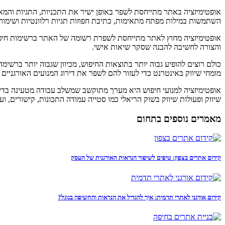
אופטימיזציה באתר מתייחסת לשפר באופן ישיר את התכניות, התגיות והמאפ
השתמשות במילות מפתח מתאימות, כתיבת חפוזות תגיות רלוונטיות ושימור פ
אופטימיזציה מחוץ לאתר מתייחסת לשפרת רשומה של האתר ברשימות חיפוש, 
והצורה לחשיבה להבנה שסקר שיאות אישי.
כולם רוצים להופיע גבוה יותר בתוצאות החיפוש, מכיוון שגבוה יותר ברשימ
מומחי שיווק באינטרנט כדי לעזור להם לשפר את דירוג המנועים האורגניים
אופטימיזציה למנועי חיפוש היא מערך מתוקשב שמשלב עבודה מטעינה בדיק
שיווק ופעולות שיווק בשוק הריאלי כמו סטייה עמודה התכונות, קישורים, ו
מאמרים נוספים בתחום
קידום אתרים בצפון: טיפים לשיפור הנראות האורגנית של העסק
קידום אורגני לאתרי תדמית: איך להגדיל את הנראות והחשיפה בגוגל?