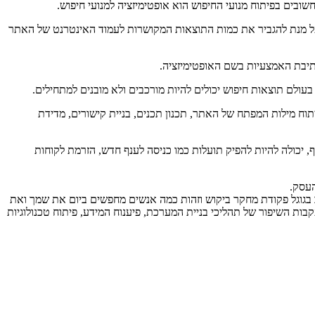
בים בפיתוח מנועי החיפוש הוא אופטימיזציה למנועי חיפוש.
ם) על מנת להגביר את כמות התוצאות המקושרות לעמוד האינטרנט של האתר
כתיבת האמצעיות בשם האופטימיזציה.
עולם תוצאות חיפוש יכולים להיות מורכבים ולא מובנים למתחילים.
תוח מילות המפתח של האתר, תכנון תכנים, בניית קישורים, מדידת
, יכולה להיות להפיק תועלות כמו כניסה לענף חדש, הזרמת לקוחות
העסק.
יבור ביחס לעסק שלך.#+end_quote#+ כדי לאמת זאת מאוד פשוט תכתוב בגוגל פקודת מחקר ביקוש וזהות כמה אנשים מחפשים ביום את שמך ואת
ותגלה שיחסית גבוה יותר אנשים חוקרים אותך מאשר אנשים שקוראים במשהו חשוב לך ברשפילקסייט processors for optimization) בעקבות השיפור של תהליכי בניית המערכת, פיענוח המידע, פיתוח טכנולוגיות