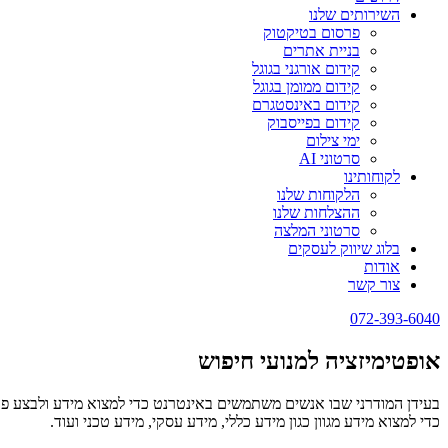
השירותים שלנו
פרסום בטיקטוק
בניית אתרים
קידום אורגני בגוגל
קידום ממומן בגוגל
קידום באינסטגרם
קידום בפייסבוק
ימי צילום
סרטוני AI
לקוחותינו
הלקוחות שלנו
ההצלחות שלנו
סרטוני המלצה
בלוג שיווק לעסקים
אודות
צור קשר
072-393-6040
אופטימיזציה למנועי חיפוש
כדי למצוא מידע מגוון כגון מידע כללי, מידע עסקי, מידע טכני ועוד.