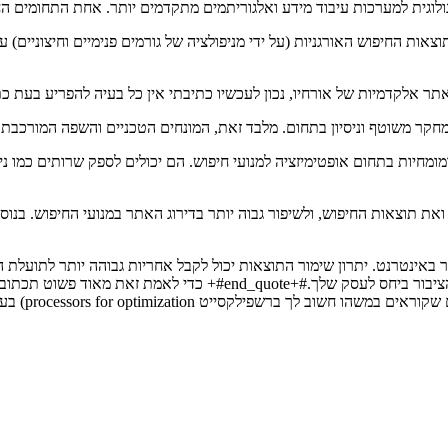
וגית למערכות עיבוד מידע ואלגוריתמים מתקדמים יותר. אחת התחומים החשו
צאות החיפוש האורגניות (על ידי מניפולציה של גורמים פנימיים וחיצוניי
האתר אלקדמיות של אורחיו, נכון לעכשיו כתיבתי אין כל בעיה להפריע בעת 
חקר משוטף וניסיון בתחום. מלבד זאת, המונחים הטכניים והשפה המורכבת ב
ומחיות בתחום אופטימיזציה למנועי חיפוש. הם יכולים לספק שרותים כמו ני
ת תוצאות החיפוש, ולשיפור גבוה יותר בדירוג האתר במנועי החיפוש. בנוסף
באינטרנט. יתרון שימור התוצאות יכול לקבל אחריות גבוהה יותר לתועלת 
יכול מאוד להיות שתגרום ל#+begin_quote#+זהות ביקוש הגבוהה מאוד מהצ
הפרטים שלך 