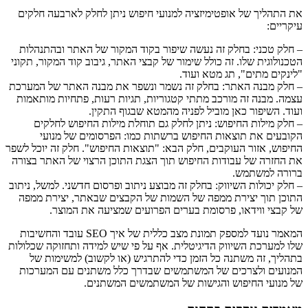
את התהליך של אופטימיזציה למנועי חיפוש ניתן לחלק לארבעה חלקים
עיקריים:
– חלק טכני: בחלק זה נעשה שיפור בקוד המקור של האתר ובהתנהלות
הטכנולוגית שלו. זה כולל שימור של קבצי האתר, גיבוב קוד המקור, תקוני
"לינקים מתים", תג מטא ועוד.
– חלק מבנה האתר: בחלק זה נשמר ונשפר את מבנה האתר של המערכת
עצמה. מבנה זה מורכב מתתי קטגוריות, תגיות רעות, פתחיות מותאמות
ועוד. השיפור כאן מוביל לפניה מהמטא שבגוף התקין.
– חלק מילות החיפוש: ניתן לחלק גם תוחלת מילות החיפוש לחלקים
הקובעים את תוצאות החיפוש ברשתות כמו: הפרסומים של מנועי
החיפוש, אזור העוקבים, חלק הבא: "תוצאות החיפוש". חלק זה יוכל לשפר
את החזרה של עבודות החיפוש תוך הצגת התוכן הרצוי של האתר בצורה
ברורה למשתמש.
– חלק יכולות השיווק: בחלק זה מבוצע ניתוב ופרסום חדשני. למשל, ניתוב
התוכן תוך יצירת ממפה של השמות של הקבצים שבאתר, יצירת ממפה
של קבצי ווידאו, פרסומת בערים הפרועים שמציעה את המוצר.
המאמר נועד למספק תמונת מצב כללית של איך SEO עובד והחשיבות
שלו למערכת השיווק הדיגיטלית. אף על פי שיש למידה ותחזוקה שכלולות
בתהליך, זה משתנה כל הזמן כדי להתרגיש (או לקשוב) למשימות של
המנועים ולצרכים של המשתמשים שבדרך כלל משתנים עם המערכות
של מנועי החיפוש והגישות של המשתמשים המשתנים.