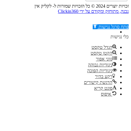
זכויות יוצרים 2024 © כל הזכויות שמורות ל- לקליק אין
נבנה, מתוחזק ומקודם על ידי Clickin360
פתח סרגל נגישות
כלי נגישות
הגדל טקסט
הקטן טקסט
דילוג לתוכן
גווני אפור
ניגודיות גבוהה
ניגודיות הפוכה
רקע בהיר
הדגשת קישורים
פונט קריא
איפוס