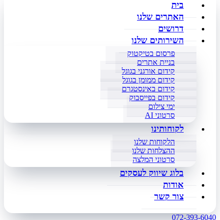
בית
האתרים שלנו
דרושים
השירותים שלנו
פרסום בטיקטוק
בניית אתרים
קידום אורגני בגוגל
קידום ממומן בגוגל
קידום באינסטגרם
קידום בפייסבוק
ימי צילום
סרטוני AI
לקוחותינו
הלקוחות שלנו
ההצלחות שלנו
סרטוני המלצה
בלוג שיווק לעסקים
אודות
צור קשר
072-393-6040