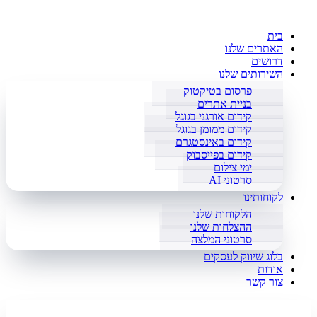
בית
האתרים שלנו
דרושים
השירותים שלנו
פרסום בטיקטוק
בניית אתרים
קידום אורגני בגוגל
קידום ממומן בגוגל
קידום באינסטגרם
קידום בפייסבוק
ימי צילום
סרטוני AI
לקוחותינו
הלקוחות שלנו
ההצלחות שלנו
סרטוני המלצה
בלוג שיווק לעסקים
אודות
צור קשר