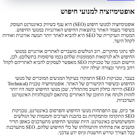
אופטימיזציה למנועי חיפוש
אופטימיזציה למנועי חיפוש (SEO) היא ענף בשיווק באינטרנט העוסק
בשיפור מעמד האתר בתוצאות החיפוש האורגניות במנועי החיפוש.
המטרה העיקרית של SEO היא להביא לאתר יותר תנועה אורגנית ואודות
לקהל היעד.
לפי נתוני מחקרים, רוב הגולשים מועברים לאתרים אורגניים במנועי
החיפוש ולא לגרסאות הממומנות שלהם (כמו פרסומות בתשלום). לכן,
היישום הנכון של טכניקות SEO מאפשר לעסקים להביא לאתריהם לקהל
רחב ביותר ובצורה יעילה יותר.
בעבר, טכניקות SEO התמקדו בעיקול המניעים המוכרים של מנועי
החיפוש ובשיפור הקישורים של האתר. אופטימיזציה טכנית (Technical
SEO) הייתה כחלק חשוב מהתהליך, שכן מנועי החיפוש קשה היו יותר
לזהות ולנתח את התוכן של האתרים בהתאם לטכנולוגיות האינטרנט
העדכניות.
אך כיום, עם התפתחות מנועי החיפוש והפרסום באינטרנט, טכניקות
SEO התקדמו ומתמקדות גם בהבנת הצרכים והמגמות של הגולשים
והמשתמשים באינטרנט. היות שמנועי החיפוש מתעדכנים באופן תדיר
ומשנים את פתיחתו והתנהלותו של כלי החיפוש שלהם, SEO מתעדכנת
ככל הצורך ונדרש חדשנות וגיוס ידע עדכני.