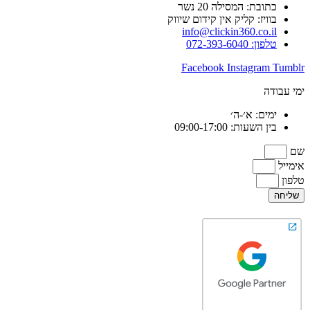
כתובת: המסילה 20 נשר
בוויז: קליק אין קידום שיווק
info@clickin360.co.il
טלפון: 072-393-6040
Facebook
Instagram
Tumblr
ימי עבודה
ימים: א׳-ה׳
בין השעות: 09:00-17:00
שם
אימייל
טלפון
שליחה