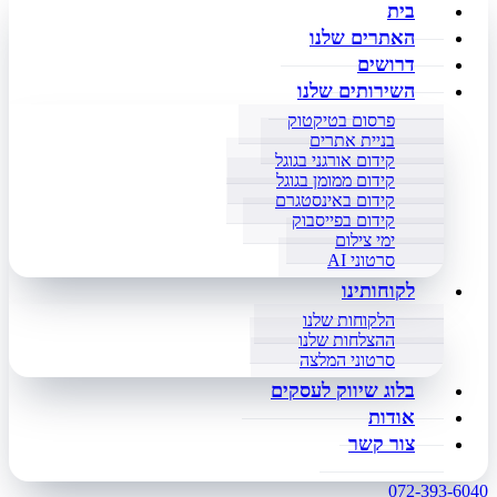
בית
האתרים שלנו
דרושים
השירותים שלנו
פרסום בטיקטוק
בניית אתרים
קידום אורגני בגוגל
קידום ממומן בגוגל
קידום באינסטגרם
קידום בפייסבוק
ימי צילום
סרטוני AI
לקוחותינו
הלקוחות שלנו
ההצלחות שלנו
סרטוני המלצה
בלוג שיווק לעסקים
אודות
צור קשר
072-393-6040