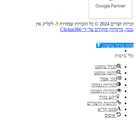
זכויות יוצרים 2024 © כל הזכויות שמורות ל- לקליק אין
נבנה, מתוחזק ומקודם על ידי Clickin360
פתח סרגל נגישות
כלי נגישות
הגדל טקסט
הקטן טקסט
דילוג לתוכן
גווני אפור
ניגודיות גבוהה
ניגודיות הפוכה
רקע בהיר
הדגשת קישורים
פונט קריא
איפוס