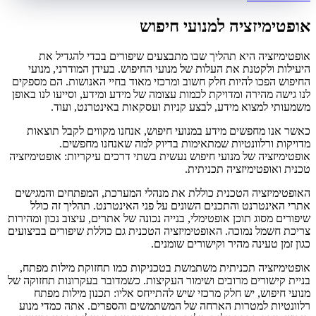
אופטימיזציה למנועי חיפוש
אופטימיזציה היא תהליך שבו מתבצעים שיפורים בכדי להגדיל את
היעילות ולקטנת את העלות של מנועי החיפוש. בעידן המודרני, מנועי
החיפוש הפכו להיות חלק חשוב ומרכזי מאוד בחיי האנושות. הם מספקים
לנו גישה מהירה ומדויקת לכמות עצומה של מידע ומידע, וסייעו לנו באופן
משמעותי למצוא מידע, לבצע קניות ועסקאות באינטרנט, ועוד.
כאשר אנו מחפשים מידע במנועי חיפוש, אנחנו מקווים לקבל תוצאות
מדויקות ורלוונטיות שמתאימות בדיוק למה שאנחנו מחפשים.
אופטימיזציה של מנועי חיפוש נעשית בשתי דרכים עיקריות: אופטימיזציה
טכנית ואופטימיזציה תכניתית.
האופטימיזציה הטכנית כוללת את מנהלי המערכת, המפתחים והמגישים
אתרי האינטרנט והתכנים השונים על פני האינטרנט. תהליך זה כולל
שיפורים מסוג תוכן אופטימלי, בנייה נכונה של אתרים, עיצוב נכון ומהירות
צריכת חשמל נמוכה. האופטימיזציה הטכנית גם כוללת שיפורים בביצועים
כגון זמן טעינה מהיר וקישורים שומנים.
אופטימיזציה תכניתית משתמשת בטכניקות כמו תחזוקת מילות מפתח,
בניית קישורים מרובים ושימור העקיצות. כשמדובר בעקרונות תחזוקה של
מנועי חיפוש, יש חלק מרכזי שיש להתייחס אליו: תכנון מילות מפתח
רלוונטיות למטרות הארחה של המשתמשים והספרים. אתה כמדי מנוע