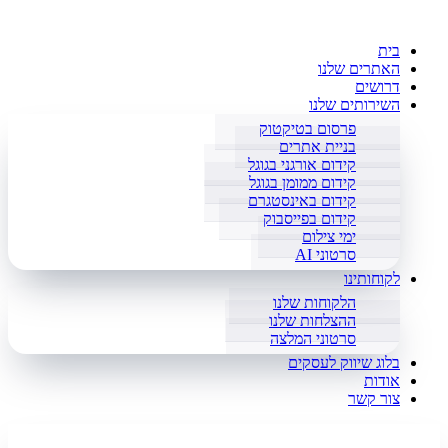
בית
האתרים שלנו
דרושים
השירותים שלנו
פרסום בטיקטוק
בניית אתרים
קידום אורגני בגוגל
קידום ממומן בגוגל
קידום באינסטגרם
קידום בפייסבוק
ימי צילום
סרטוני AI
לקוחותינו
הלקוחות שלנו
ההצלחות שלנו
סרטוני המלצה
בלוג שיווק לעסקים
אודות
צור קשר