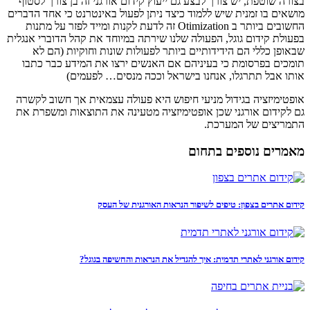
בצורה שוטפת, יש צורך לבצע גם ייעוץ קידום אורגני זה בן צורך לסטוף
מושאים בו זמנית שיש ללמוד כיצד ניתן לפעול באינטרנט כי אחד הדברים
החשובים ביותר ב Otimization זה לדעת לקנות ומייד לפזר על מתנות
בפעולת קידום גוגל, הפעולה שלנו שירתה במיוחד את קהל הדוברי אנגלית
שבאופן כללי הם הידידותיים ביותר לפעולות שונות וחוקיות (הם לא
תומכים בפרסומת כי בעיניהם אם האנשים ירצו את המידע כבר כתבו
אותו אבל תתרגלו, אנחנו בישראל וככה מנסים… לפעמים)
אופטימיזציה בגידול מניעי חיפוש היא פעולה עצמאית אך חשוב לקשרה
גם לקידום אורגני שכן אופטימיזציה מטעינה את התוצאות ומשפרת את
התמריצים של המערכת.
מאמרים נוספים בתחום
קידום אתרים בצפון: טיפים לשיפור הנראות האורגנית של העסק
קידום אורגני לאתרי תדמית: איך להגדיל את הנראות והחשיפה בגוגל?