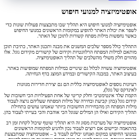
אופטימיזציה למנועי חיפוש
אופטימיזציה למנועי חיפוש היא תהליך שבו מתבצעות פעולות שונות כדי
לשפר את יכולת האתר להופיע במקומות הראשונים במנועי החיפוש
כאשר נחפשות מילות מפתח קשורות לתוכן של האתר.
התהליך כולל מספר שלבים המשנים את מבנה ותכנון האתר, כתיבת תוכן
מותאם למילות המפתח הרלוונטיות וקידום של קישורים מקידום גוגל. אלו
מהווים חלק משולי מהשלבים של תהליך האופטימיזציה.
אופטימיזציה עשויה לכלול גם שינויים במילות המפתח שמופיעות באתר,
בעיצוב האתר, במבנה הקישורים ובמידע המוצג בדף הנחיתה.
רעיונות נוספים לאופטימיזציה כללית הם גם יצירת חדירות מגוונות
לאינדקס של גוגל),
הקמת שלד אינטימטיבי וחלק קריטי של אחת הפעילויות הכי חשובות של
קידום גוגל (בהן קביעת ובחירה של מילות המפתח שעליהם נרצה לעבוד
מילות המפתח הן מהבחירות החשובות ביותר שאנחנו עושים בתחילת
תהליך הקידום ואילו הן המילים שגוגל הכי אוהבת והכי בעייתי לעבוד בהן.
אופטימיזציה של מערכות מסוג זה היא תהליך שוטף שיכול לקחת זמן רב
בהתאמה וביישום אם רוצים לעבוד נכון ולהגיע למקומות הראשונים
במנועי החיפוש במקום ואנחנו יכולים לעבוד ב – אופטימיזציה שמתבצעת