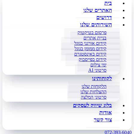
בית
האתרים שלנו
דרושים
השירותים שלנו
פרסום בטיקטוק
בניית אתרים
קידום אורגני בגוגל
קידום ממומן בגוגל
קידום באינסטגרם
קידום בפייסבוק
ימי צילום
סרטוני AI
לקוחותינו
הלקוחות שלנו
ההצלחות שלנו
סרטוני המלצה
בלוג שיווק לעסקים
אודות
צור קשר
072-393-6040