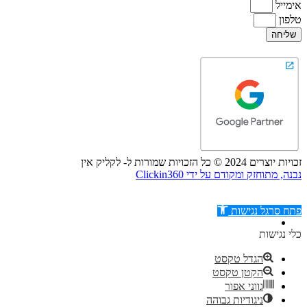
אימייל
טלפון
שליחה
זכויות יוצרים 2024 © כל הזכויות שמורות ל- לקליק אין
נבנה, מתוחזק ומקודם על ידי Clickin360
פתח סרגל נגישות
כלי נגישות
הגדל טקסט
הקטן טקסט
דילוג לתוכן
גווני אפור
ניגודיות גבוהה