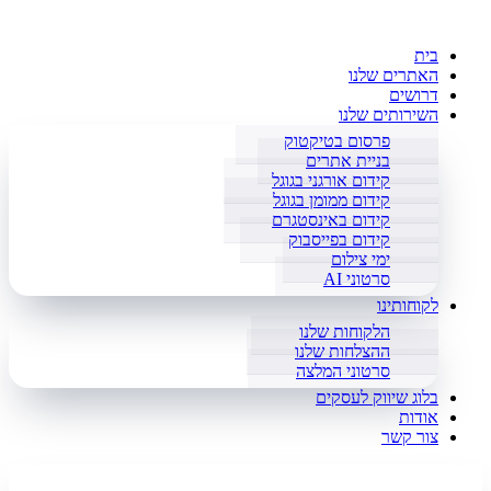
בית
האתרים שלנו
דרושים
השירותים שלנו
פרסום בטיקטוק
בניית אתרים
קידום אורגני בגוגל
קידום ממומן בגוגל
קידום באינסטגרם
קידום בפייסבוק
ימי צילום
סרטוני AI
לקוחותינו
הלקוחות שלנו
ההצלחות שלנו
סרטוני המלצה
בלוג שיווק לעסקים
אודות
צור קשר