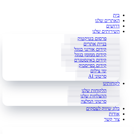
בית
האתרים שלנו
דרושים
השירותים שלנו
פרסום בטיקטוק
בניית אתרים
קידום אורגני בגוגל
קידום ממומן בגוגל
קידום באינסטגרם
קידום בפייסבוק
ימי צילום
סרטוני AI
לקוחותינו
הלקוחות שלנו
ההצלחות שלנו
סרטוני המלצה
בלוג שיווק לעסקים
אודות
צור קשר