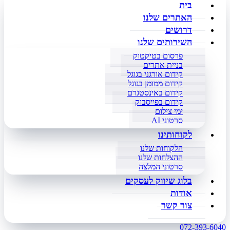
בית
האתרים שלנו
דרושים
השירותים שלנו
פרסום בטיקטוק
בניית אתרים
קידום אורגני בגוגל
קידום ממומן בגוגל
קידום באינסטגרם
קידום בפייסבוק
ימי צילום
סרטוני AI
לקוחותינו
הלקוחות שלנו
ההצלחות שלנו
סרטוני המלצה
בלוג שיווק לעסקים
אודות
צור קשר
072-393-6040