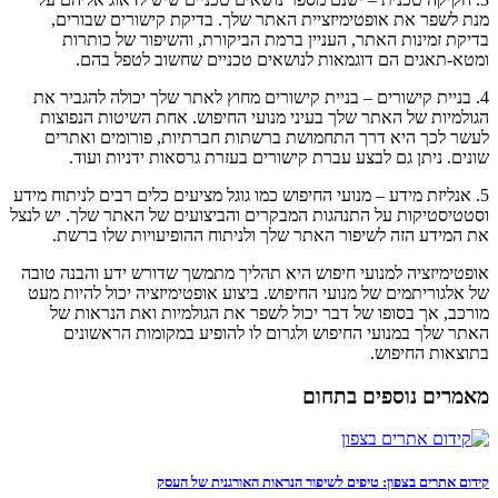
מנת לשפר את אופטימיזציית האתר שלך. בדיקת קישורים שבורים,
בדיקת זמינות האתר, העניין ברמת הביקורת, והשיפור של כותרות
ומטא-תאגים הם דוגמאות לנושאים טכניים שחשוב לטפל בהם.
4. בניית קישורים – בניית קישורים מחוץ לאתר שלך יכולה להגביר את
הגולמיות של האתר שלך בעיני מנועי החיפוש. אחת השיטות הנפוצות
לעשר לכך היא דרך התחמושת ברשתות חברתיות, פורומים ואתרים
שונים. ניתן גם לבצע עברת קישורים בעזרת גרסאות ידניות ועוד.
5. אנליזת מידע – מנועי החיפוש כמו גוגל מציעים כלים רבים לניתוח מידע
וסטטיסטיקות על התנהגות המבקרים והביצועים של האתר שלך. יש לנצל
את המידע הזה לשיפור האתר שלך ולניתוח ההופיעויות שלו ברשת.
אופטימיזציה למנועי חיפוש היא תהליך מתמשך שדורש ידע והבנה טובה
של אלגוריתמים של מנועי החיפוש. ביצוע אופטימיזציה יכול להיות מעט
מורכב, אך בסופו של דבר יכול לשפר את הגולמיות ואת הנראות של
האתר שלך במנועי החיפוש ולגרום לו להופיע במקומות הראשונים
בתוצאות החיפוש.
מאמרים נוספים בתחום
קידום אתרים בצפון: טיפים לשיפור הנראות האורגנית של העסק