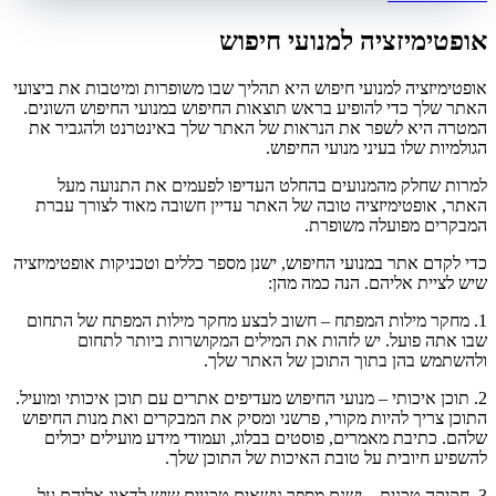
אופטימיזציה למנועי חיפוש
אופטימיזציה למנועי חיפוש היא תהליך שבו משופרות ומיטבות את ביצועי
האתר שלך כדי להופיע בראש תוצאות החיפוש במנועי החיפוש השונים.
המטרה היא לשפר את הנראות של האתר שלך באינטרנט ולהגביר את
הגולמיות שלו בעיני מנועי החיפוש.
למרות שחלק מהמנועים בהחלט העדיפו לפעמים את התנועה מעל
האתר, אופטימיזציה טובה של האתר עדיין חשובה מאוד לצורך עברת
המבקרים מפועלה משופרת.
כדי לקדם אתר במנועי החיפוש, ישנן מספר כללים וטכניקות אופטימיזציה
שיש לציית אליהם. הנה כמה מהן:
1. מחקר מילות המפתח – חשוב לבצע מחקר מילות המפתח של התחום
שבו אתה פועל. יש לזהות את המילים המקושרות ביותר לתחום
ולהשתמש בהן בתוך התוכן של האתר שלך.
2. תוכן איכותי – מנועי החיפוש מעדיפים אתרים עם תוכן איכותי ומועיל.
התוכן צריך להיות מקורי, פרשני ומסיק את המבקרים ואת מנות החיפוש
שלהם. כתיבת מאמרים, פוסטים בבלוג, ועמודי מידע מועילים יכולים
להשפיע חיובית על טובת האיכות של התוכן שלך.
3. חקיקה טכנית – ישנם מספר נושאים טכניים שיש לדאוג אליהם על