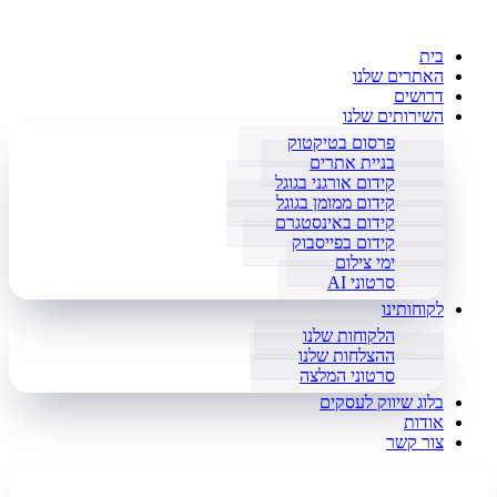
בית
האתרים שלנו
דרושים
השירותים שלנו
פרסום בטיקטוק
בניית אתרים
קידום אורגני בגוגל
קידום ממומן בגוגל
קידום באינסטגרם
קידום בפייסבוק
ימי צילום
סרטוני AI
לקוחותינו
הלקוחות שלנו
ההצלחות שלנו
סרטוני המלצה
בלוג שיווק לעסקים
אודות
צור קשר