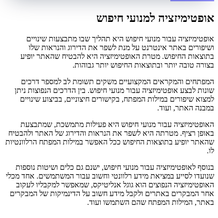
אופטימיזציה למנועי חיפוש
אופטימיזציה עבור מנועי חיפוש היא תהליך שבו מתבצעות שינויים
ושיפורים באתר אינטרנט על מנת לשפר את הדירוג והנראות שלו
בתוצאות החיפוש. מטרת האופטימיזציה היא להבטיח שהאתר יופיע
בצורה טובה יותר ובתוצאות החיפוש יותר גבוהות.
המפתחים והמקראים המקצועיים משקים תשומת לב למספר דרכים
שונות לבצע אופטימיזציה עבור מנועי חיפוש. בין הדרכים הנפוצות ניתן
למצוא שיפורים במילות המפתח, בקישורים חיצוניים, בביצוע שינויים
במבנה האתר, ועוד.
האופטימיזציה עבור מנועי חיפוש היא פעילות מתמשכת, שמתבצעת
באופן רציף. מטרתה היא לשפר את הנראות והדירוג של האתר ולהבטיח
שהאתר יופיע בתוצאות החיפוש ככל האפשר במילות המפתח הרלוונטיות
לו.
בנוסף לאופטימיזציה עבור מנועי חיפוש, ישנם גם כלים ושיטות נוספות
שנועדו לסייע במציאת מידע רלוונטי וחשוב עבור המשתמשים. אחד מכלי
האופטימיזציה הנפוצים הוא גוגל אנליטיקס, שמאפשר למקבליו לעקוב
אחר המבקרים באתרים ולקבל מידע חשוב על הדינמיקות של המבקרים
באתר, המילות המפתח שהם השתמשו ועוד.