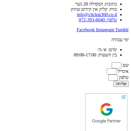
כתובת: המסילה 20 נשר
בוויז: קליק אין קידום שיווק
info@clickin360.co.il
טלפון: 072-393-6040
Facebook
Instagram
Tumblr
ימי עבודה
ימים: א׳-ה׳
בין השעות: 09:00-17:00
שם
אימייל
טלפון
שליחה