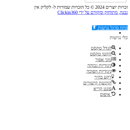
זכויות יוצרים 2024 © כל הזכויות שמורות ל- לקליק אין
נבנה, מתוחזק ומקודם על ידי Clickin360
פתח סרגל נגישות
כלי נגישות
הגדל טקסט
הקטן טקסט
דילוג לתוכן
גווני אפור
ניגודיות גבוהה
ניגודיות הפוכה
רקע בהיר
הדגשת קישורים
פונט קריא
איפוס