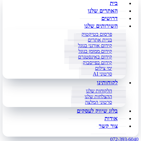
בית
האתרים שלנו
דרושים
השירותים שלנו
פרסום בטיקטוק
בניית אתרים
קידום אורגני בגוגל
קידום ממומן בגוגל
קידום באינסטגרם
קידום בפייסבוק
ימי צילום
סרטוני AI
לקוחותינו
הלקוחות שלנו
ההצלחות שלנו
סרטוני המלצה
בלוג שיווק לעסקים
אודות
צור קשר
072-393-6040