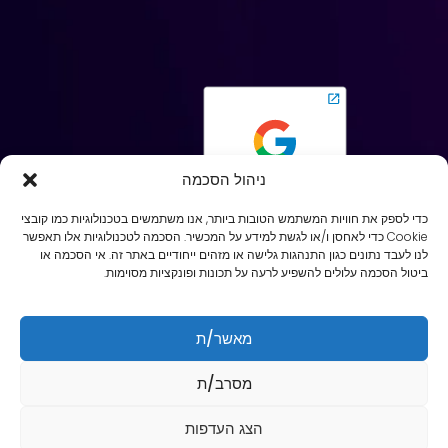
ניהול הסכמה
כדי לספק את חוויות המשתמש הטובות ביותר, אנו משתמשים בטכנולוגיות כמו קובצי
Cookie כדי לאחסן ו/או לגשת למידע על המכשיר. הסכמה לטכנולוגיות אלו תאפשר
לנו לעבד נתונים כגון התנהגות גלישה או מזהים ייחודיים באתר זה. אי הסכמה או
ביטול הסכמה עלולים להשפיע לרעה על תכונות ופונקציות מסוימות.
מאשר/ת
זכויות יוצרים 2024 © כל הזכויות שמורות ל- לקליק אין
מסרב/ת
נבנה, מתוחזק ומקודם על ידי CLICKIN360
הצג העדפות