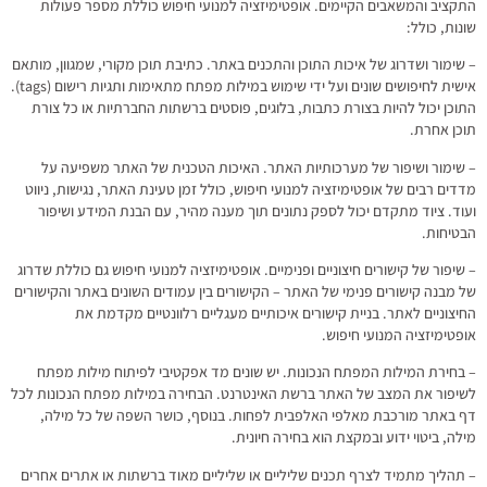
התקציב והמשאבים הקיימים. אופטימיזציה למנועי חיפוש כוללת מספר פעולות
שונות, כולל:
– שימור ושדרוג של איכות התוכן והתכנים באתר. כתיבת תוכן מקורי, שמגוון, מותאם
אישית לחיפושים שונים ועל ידי שימוש במילות מפתח מתאימות ותגיות רישום (tags).
התוכן יכול להיות בצורת כתבות, בלוגים, פוסטים ברשתות החברתיות או כל צורת
תוכן אחרת.
– שימור ושיפור של מערכותיות האתר. האיכות הטכנית של האתר משפיעה על
מדדים רבים של אופטימיזציה למנועי חיפוש, כולל זמן טעינת האתר, נגישות, ניווט
ועוד. ציוד מתקדם יכול לספק נתונים תוך מענה מהיר, עם הבנת המידע ושיפור
הבטיחות.
– שיפור של קישורים חיצוניים ופנימיים. אופטימיזציה למנועי חיפוש גם כוללת שדרוג
של מבנה קישורים פנימי של האתר – הקישורים בין עמודים השונים באתר והקישורים
החיצוניים לאתר. בניית קישורים איכותיים מעגליים רלוונטיים מקדמת את
אופטימיזציה המנועי חיפוש.
– בחירת המילות המפתח הנכונות. יש שונים מד אפקטיבי לפיתוח מילות מפתח
לשיפור את המצב של האתר ברשת האינטרנט. הבחירה במילות מפתח הנכונות לכל
דף באתר מורכבת מאלפי האלפבית לפחות. בנוסף, כושר השפה של כל מילה,
מילה, ביטוי ידוע ובמקצת הוא בחירה חיונית.
– תהליך מתמיד לצרף תכנים שליליים או שליליים מאוד ברשתות או אתרים אחרים