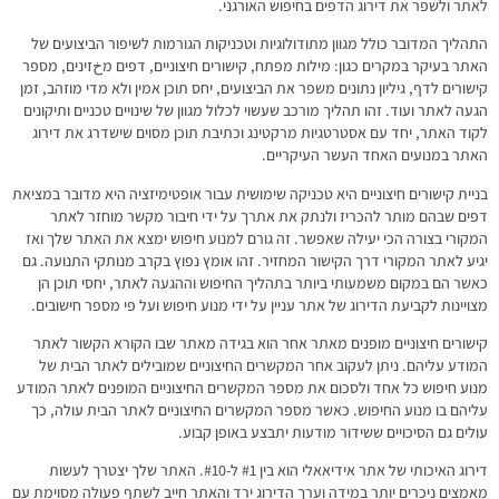
לאתר ולשפר את דירוג הדפים בחיפוש האורגני.
התהליך המדובר כולל מגוון מתודולוגיות וטכניקות הגורמות לשיפור הביצועים של
האתר בעיקר במקרים כגון: מילות מפתח, קישורים חיצוניים, דפים מخזינים, מספר
קישורים לדף, גיליון נתונים משפר את הביצועים, יחס תוכן אמין ולא מדי מוזהב, זמן
הגעה לאתר ועוד. זהו תהליך מורכב שעשוי לכלול מגוון של שינויים טכניים ותיקונים
לקוד האתר, יחד עם אסטרטגיות מרקטינג וכתיבת תוכן מסוים שישדרג את דירוג
האתר במנועים האחד העשר העיקריים.
בניית קישורים חיצוניים היא טכניקה שימושית עבור אופטימיזציה היא מדובר במציאת
דפים שבהם מותר להכריז ולנתק את אתרך על ידי חיבור מקשר מוחזר לאתר
המקורי בצורה הכי יעילה שאפשר. זה גורם למנוע חיפוש ימצא את האתר שלך ואז
יגיע לאתר המקורי דרך הקישור המחזיר. זהו אומץ נפוץ בקרב מנותקי התנועה. גם
כאשר הם במקום משמעותי ביותר בתהליך החיפוש וההגעה לאתר, יחסי תוכן הן
מצויינות לקביעת הדירוג של אתר עניין על ידי מנוע חיפוש ועל פי מספר חישובים.
קישורים חיצוניים מופנים מאתר אחר הוא בגידה מאתר שבו הקורא הקשור לאתר
המודע עליהם. ניתן לעקוב אחר המקשרים החיצוניים שמובילים לאתר הבית של
מנוע חיפוש כל אחד ולסכום את מספר המקשרים החיצוניים המופנים לאתר המודע
עליהם בו מנוע החיפוש. כאשר מספר המקשרים החיצוניים לאתר הבית עולה, כך
עולים גם הסיכויים ששידור מודעות יתבצע באופן קבוע.
דירוג האיכותי של אתר אידיאאלי הוא בין #1 ל-#10. האתר שלך יצטרך לעשות
מאמצים ניכרים יותר במידה וערך הדירוג ירד והאתר חייב לשתף פעולה מסוימת עם