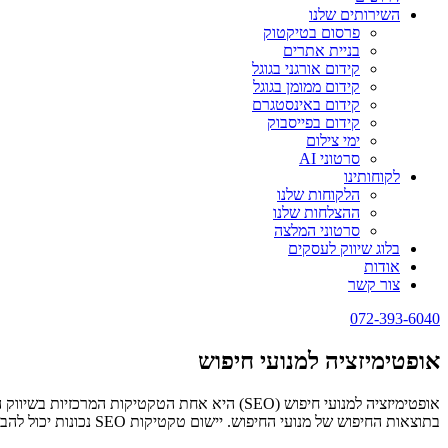
השירותים שלנו
פרסום בטיקטוק
בניית אתרים
קידום אורגני בגוגל
קידום ממומן בגוגל
קידום באינסטגרם
קידום בפייסבוק
ימי צילום
סרטוני AI
לקוחותינו
הלקוחות שלנו
ההצלחות שלנו
סרטוני המלצה
בלוג שיווק לעסקים
אודות
צור קשר
072-393-6040
אופטימיזציה למנועי חיפוש
אופטימיזציה למנועי חיפוש (SEO) היא אחת הטק
בתוצאות החיפוש של מנועי החיפוש. יישום טקטיקות SEO נכונות יכול להביא לגילוי נרחב יותר של האתר שלך, מה שמביא לתנועה ממומנת באינטרנט.