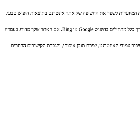
Search Engin, או בתרגום חופשי: אופטימיזציה למנועי חיפוש. SEO הוא מערך של פרקטיקות המיועדות לשפר את החשיפה של אתר אינטרנט בתוצאות חיפוש טבעי,
למה SEO חשוב? SEO הוא חשוב מאוד מכיוון שרוב התנועה על האינטרנט מגיעה ממנועי החיפוש. כאשר אנשים מחפשים מידע על האינטרנט, הם בדרך כלל מתחילים בחיפוש Google או Bing. אם האתר שלך מדורג בעמדה
הן כוללות שיפור עמודי האינטרנט, יצירת תוכן איכותי, והגברת הקישורים החוזרים