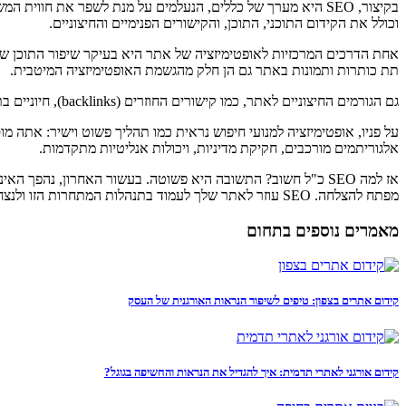
בקיצור, SEO היא מערך של כללים, הנעלמים על מנת לשפר את ח
וכולל את הקידום התוכני, התוכן, והקישורים הפנימיים והחיצוניים.
אחת הדרכים המרכזיות לאופטימיזציה של אתר היא בעיקר שיפור התוכן שלו. 
תת כותרות ותמונות באתר גם הן חלק מהגשמת האופטימיזציה המיטבית.
גם הגורמים החיצוניים לאתר, כמו קישורים החוזרים (backlinks), חיוניים בתהליך. מנגנוני חיפוש כמו Google מתחשבים במספר האתרים החיצוניים המפנים לאתר שלך כאינדיקציה לאיכות ורלוונטיות התוכן שלך.
על פניו, אופטימיזציה למנועי חיפוש נראית כמו תהליך פשוט וישיר: אתה
אלגוריתמים מורכבים, חקיקת מדיניות, ויכולות אנליטיות מתקדמות.
אז למה SEO כ"ל חשוב? התשובה היא פשוטה. בעשור האחרון, נהפך
מפתח להצלחה. SEO עוזר לאתר שלך לעמוד בתנהלות המתחרות הזו ולנצח.
מאמרים נוספים בתחום
קידום אתרים בצפון: טיפים לשיפור הנראות האורגנית של העסק
קידום אורגני לאתרי תדמית: איך להגדיל את הנראות והחשיפה בגוגל?