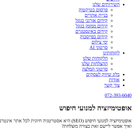
השירותים שלנו
פרסום בטיקטוק
בניית אתרים
קידום אורגני בגוגל
קידום ממומן בגוגל
קידום באינסטגרם
קידום בפייסבוק
ימי צילום
סרטוני AI
לקוחותינו
הלקוחות שלנו
ההצלחות שלנו
סרטוני המלצה
בלוג שיווק לעסקים
אודות
צור קשר
072-393-6040
אופטימיזציה למנועי חיפוש
ואיך אפשר ליישם זאת בצורה מוצלחת?