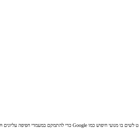
אופטימיזציה למנועי חיפוש (SEO) היא אסטרטגיה חיונית לכל אתר אינטרנט לשי