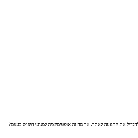
ם בו מנועי חיפוש כמו Google כדי להתמקם במעמדי חפיפה עליונים ולהגדיל את התנועה לאתר. אך מה זה אופטימיזציה למנועי חיפוש בעצם?