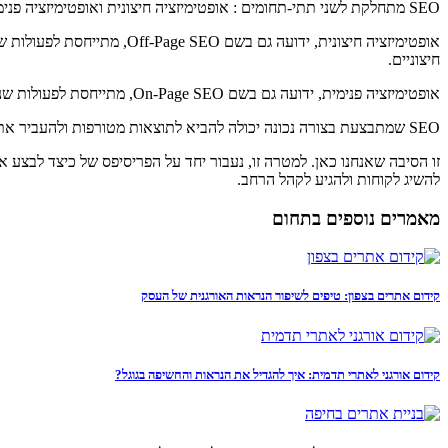
SEO מתחלקת לשני תתי-תחומים : אופטימיזציה חיצונית ואופטימיזציה פנימית.
חיצוניים.
אופטימיזציה פנימית, ידועה גם בשם On-Page SEO, מתייחסת לפעולות שנעשות על האתר עצמו במטרה לשפר את דירוגו. השיטות כאן כוללות את השיפור של התוכן, שיפור של המבנה של האתר, שיפור של זמני טעינה ועוד.
SEO שמתבצעת בצורה נכונה יכולה להביא לתוצאות מטורפות ולהעביר אתר שבמקום ה-100 בגוגל למקום הראשון. עם זאת, אנשים רבים אינם יודעים איך לבצע אופטימיזציה בצורה נכונה או מפחדים מהמורכבות של התהליך.
זו הסיבה שאנחנו כאן. למטרה זו, נעבור יחד על הפריסיפס של כיצד לבצע א
להשיג לקוחות ולהגיע לקהל הרחב.
מאמרים נוספים בתחום
קידום אתרים בצפון: טיפים לשיפור הנראות האורגנית של העסק
קידום אורגני לאתרי תדמית: איך להגדיל את הנראות והחשיפה בגוגל?