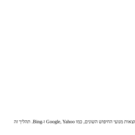
אופטימיזציה למנועי חיפוש, ידועה גם בשם SEO (Search Engine Optimization), היא סט של שיטות שמטרתן לשפר את הדירוג של אתר אינטרנט בתוצאות מנועי החיפוש השונים, כמו Google, Yahoo ו-Bing. תהליך זה