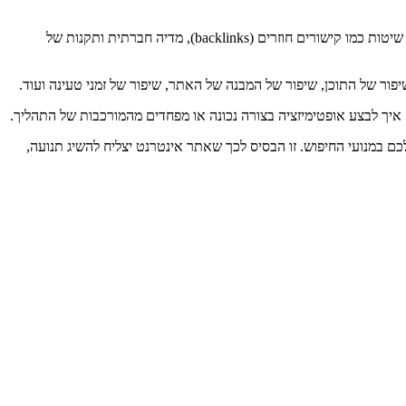
אופטימיזציה חיצונית, ידועה גם בשם Off-Page SEO, מתייחסת לפעולות שנעשות מחוץ לאתר עצמו כדי לשפר את הדירוג שלו במנועי החיפוש. זה כולל שיטות כמו קישורים חוזרים (backlinks), מדיה חברתית ותקנות של
לכם במנועי החיפוש. זו הבסיס לכך שאתר אינטרנט יצליח להשיג תנועה,