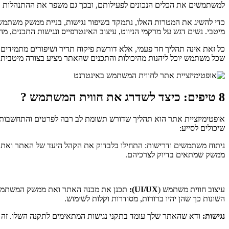
למשתמשים את הכלים הנכונים לפעילותם, ובכך גם משפר את ההתנהלות 
כדי להשיג את המטרות האלו, נתמקד בשיפור נגישות, בניית ממשק משתמש
מיטבי. נשים דגש על מרקמי הניווט, עיצוב האינטרפייס ונגישות התכנים, 
כל זאת אינה תהליך חד פעמי, אלא דורשת פיקוח תדיר ושיפורים מתמיד
שכל משתמש יוכל ליהנות מהיכולות והתכנים שהאתר מציע בצורה מיטבית 
8 טיפים: כיצד לשדרג את חווית המשתמש ?
אופטימיזציית אתר הוא תהליך שדורש תשומת לב רבה לפרטים והתחשבות 
שיכולים לסייע:
ניתוח משתמשים ודרישות: התחילו בלבדוק את הקהל היעד של האתר ואת 
ממשק שמתאים בדיוק לצרכיהם.
עיצוב חווית משתמש (
UI/UX):
תכנן את מבנה האתר ואת ממשק המשתמש ב
השונות כך שהן יהיו ברורות, מסודרות וקלות לשימוש.
נגישות:
ודא שהאתר שלך עומד בתקני נגישות המתאימים לתקנה השלו. זה כולל עבודה עם תגי `<alt>` תיאור לתמונות, בניית תצוגות נגישות לסרטוני וידאו, 