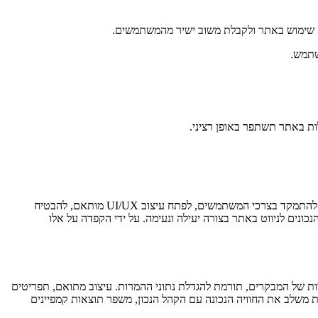
ח שימוש באתר ולקבלת משוב ישיר מהמשתמשים.
שתמש.
ות באתר תשתפר באופן רציני.
שדרוג חווית המשתמש באתר הוא תהליך מרכזי המשפיע על ההתנהלות וההצלחה שלו. על מנת ליצור ממשק משתמש ידידותי, נגיש ומותאם אישית, יש להתמקד בצרכי המשתמשים, לפתח עיצוב UI/UX מותאם, להבטיח
נים לניווט באתר בצורה יעילה ונעימה. על ידי הקפדה על אלו
ות של המבקרים, תורמת להגדלת נתוני ההמרות. עיצוב מתואם, תפריטים
ות משלב את החוויה הנכונה עם הקהל הנכון, משפר תוצאות קמפיינים