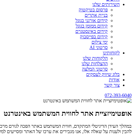
השירותים שלנו
פרסום בטיקטוק
בניית אתרים
קידום אורגני בגוגל
קידום ממומן בגוגל
קידום באינסטגרם
קידום בפייסבוק
ימי צילום
סרטוני AI
לקוחותינו
הלקוחות שלנו
ההצלחות שלנו
סרטוני המלצה
בלוג שיווק לעסקים
אודות
צור קשר
072-393-6040
אופטימיזציית אתר לחווית המשתמש באינטרנט
במהלך העידן הדיגיטלי המתקדם, חווית המשתמש באתר הפכה לגורם מרכז
להבין ולענות על שאלה אלו, אנו מגבירים את ערכו של האתר ומסייעים ל