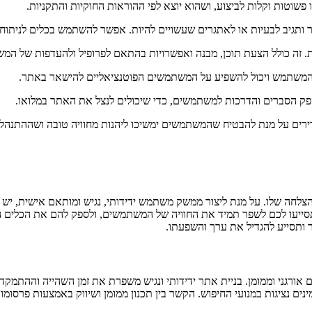
שוטות וקלות לביצוע, ושהוא יוצא לפי ההוראות החוקיות והתקניות.
ותגיב לבעיות או לאתגרים שעשויים להיות. אפשר להשתמש בכלים לניתו
זה כולל הצעת תוכן, מבנה ואפשרויות בהתאם לפרופיל ולהעדפות של המ
 המשתמש ויכול להשפיע על המשתמשים הפוטנציאליים להישאר באתר.
ק הסברים והדרכות למשתמשים, כדי שיכולים לנצל את האתר במלואו.
דירים על מנת להבטיח שהמשתמשים ימשיכו ליהנות מחוויה טובה ושההתנהל
תסייעו לכם לשפר תמיד את החוויה של המשתמשים, ולספק להם את הכלים הנכו
ותסייע להגדיל את ערך והשפעתו.
ורגני וממומן. בניית אתר ידידותי ונגיש משפרת את זמן השהייה וההתמקד
ים נציגות במנועי החיפוש. הקשר בין תכנון ממומן ושיווק באמצעות פרסומ