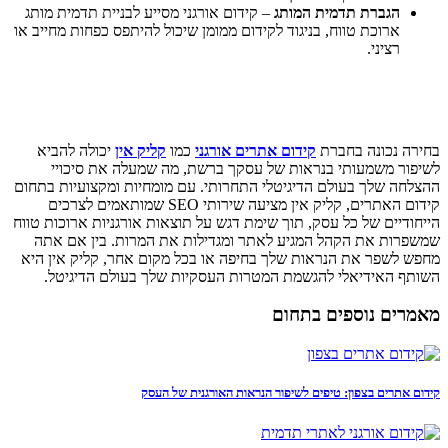
הגברת תדמית המותג
– קידום אורגני מסייע לבניית תדמית מותג
ארוכת טווח, בניגוד לקידום ממומן שיכול להיתפס כפחות מחייב או
רציני.
בחירה נכונה בחברת
קידום אתרים אורגני
כמו
קליק אין
יכולה להביא
לשיפור משמעותי בנראות של עסקך ברשת, מה שמעלה את סיכויי
ההצלחה שלך בעולם הדיגיטלי התחרותי. עם מומחיות ומקצועיות בתחום
קידום האתרים, קליק אין מציעה שירותי SEO שמותאמים לצרכים
הייחודיים של כל עסק, תוך שימת דגש על תוצאות אורגניות ארוכות טווח
שמשפרות את הקהל המגיע לאתר ומגדילות את המרות. בין אם אתה
מחפש לשפר את הנראות שלך בחיפה או בכל מקום אחר, קליק אין היא
השותף האידיאלי להגשמת המטרות העסקיות שלך בעולם הדיגיטל.
מאמרים נוספים בתחום
קידום אתרים בצפון: טיפים לשיפור הנראות האורגנית של העסק