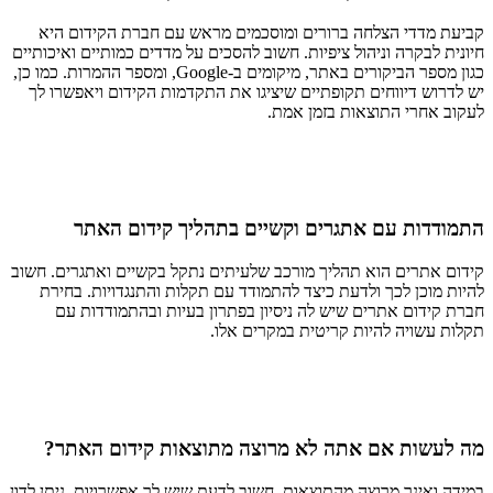
קביעת מדדי הצלחה ברורים ומוסכמים מראש עם חברת הקידום היא
חיונית לבקרה וניהול ציפיות. חשוב להסכים על מדדים כמותיים ואיכותיים
כגון מספר הביקורים באתר, מיקומים ב-Google, ומספר ההמרות. כמו כן,
יש לדרוש דיווחים תקופתיים שיציגו את התקדמות הקידום ויאפשרו לך
לעקוב אחרי התוצאות בזמן אמת.
התמודדות עם אתגרים וקשיים בתהליך קידום האתר
קידום אתרים הוא תהליך מורכב שלעיתים נתקל בקשיים ואתגרים. חשוב
להיות מוכן לכך ולדעת כיצד להתמודד עם תקלות והתנגדויות. בחירת
חברת קידום אתרים שיש לה ניסיון בפתרון בעיות ובהתמודדות עם
תקלות עשויה להיות קריטית במקרים אלו.
מה לעשות אם אתה לא מרוצה מתוצאות קידום האתר?
במידה ואינך מרוצה מהתוצאות, חשוב לדעת שיש לך אפשרויות. ניתן לדון