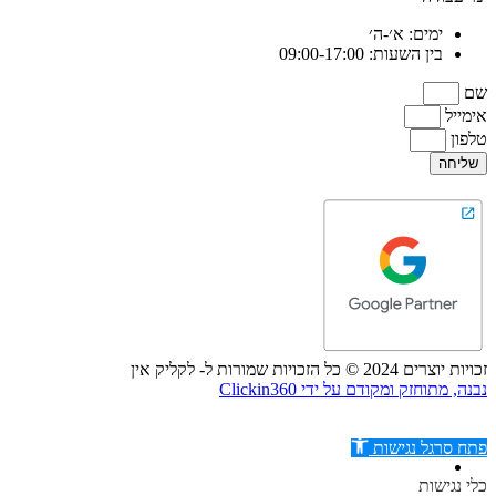
ימים: א׳-ה׳
בין השעות: 09:00-17:00
שם
אימייל
טלפון
שליחה
זכויות יוצרים 2024 © כל הזכויות שמורות ל- לקליק אין
נבנה, מתוחזק ומקודם על ידי Clickin360
פתח סרגל נגישות
כלי נגישות