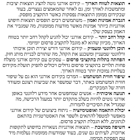
תוצאות לטווח הארוך
– קידום אורגני נוטה להציג תוצאות יציבות
ומתמשכות לאורך זמן, גם לאחר שהמאמצים נעצרים, בעוד
שבקידום ממומן התוצאות נפסקות כאשר התקציב מופסק.
הגברת אמינות ואמון
– משתמשים רבים תופסים תוצאות חיפוש
אורגניות כיותר אמינות מאשר מודעות ממומנות, מה שמגביר את
האמון בעסק שלך.
קהל רחב יותר
– קידום אורגני יכול להגיע לקהל רחב יותר בטווח
הארוך, מכיוון שהוא לא מוגבל לתקציב פרסום יומיומי.
תוכן רלוונטי ומעמיק
– קידום אורגני דורש יצירת תוכן איכותי
ורלוונטי שמעניין ומשכנע את הקהל, מה שתורם לבניית מותג חזק.
הפחתה בתלות בתקציבי פרסום
– עסקים עם קידום אורגני מוצלח
פחות תלויים בתקציבי פרסום גדולים ויכולים להפיק תועלת מקידום
בעלויות נמוכות יותר בטווח הארוך.
שיפור חווית המשתמש
– המרכז בקידום אורגני הוא גם על שיפור
חווית המשתמש באתר, דבר שמשפר את שביעות רצונם ומעודד
חזרה של המבקרים.
תנועה איכותית
– אנשים שמחפשים אחר מידע רלוונטי באופן
אורגני נוטים להיות בשלב מתקדם יותר במעגל הרכישה, מה
שמגדיל את הסיכויים להמרות.
יכולת התאמה ואופטימיזציה
– ניתוח ביצועים של קידום אורגני
מאפשר למטפל להתאים ולשפר את האסטרטגיות בהתאם
לנתונים, ללא הגבלת תקציב פרסום.
חשיפה ממושכת
– תוצאות אורגניות נשארות בחיפוש לתקופות
ארוכות, לעיתים גם שנים, בעוד שמודעות ממומנות נעלמות מיד
עם הפסקת המימון.