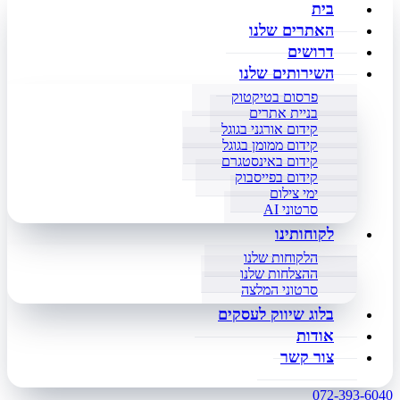
בית
האתרים שלנו
דרושים
השירותים שלנו
פרסום בטיקטוק
בניית אתרים
קידום אורגני בגוגל
קידום ממומן בגוגל
קידום באינסטגרם
קידום בפייסבוק
ימי צילום
סרטוני AI
לקוחותינו
הלקוחות שלנו
ההצלחות שלנו
סרטוני המלצה
בלוג שיווק לעסקים
אודות
צור קשר
072-393-6040