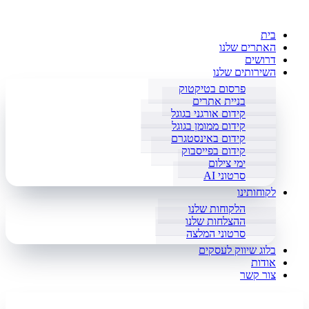
בית
האתרים שלנו
דרושים
השירותים שלנו
פרסום בטיקטוק
בניית אתרים
קידום אורגני בגוגל
קידום ממומן בגוגל
קידום באינסטגרם
קידום בפייסבוק
ימי צילום
סרטוני AI
לקוחותינו
הלקוחות שלנו
ההצלחות שלנו
סרטוני המלצה
בלוג שיווק לעסקים
אודות
צור קשר