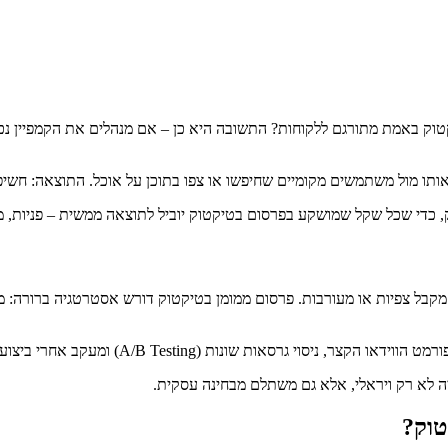
ק באמת מתורגם ללקוחות? התשובה היא כן – אם מנהלים את הקמפיין נכו
תו מול משתמשים מקומיים שחיפשו או צפו בתוכן על אוכל. התוצאה: חשיפה
יק, כדי שכל שקל שמושקע בפרסום בטיקטוק יוביל לתוצאה ממשית – פניות, 
בל צפיות או מעורבות. פרסום ממומן בטיקטוק דורש אסטרטגיה ברורה: מה 
וי גרסאות שונות (A/B Testing) ומעקב אחרי ביצועים.
יה לא רק ויראלי, אלא גם משתלם מבחינה עסקית.
טוק?