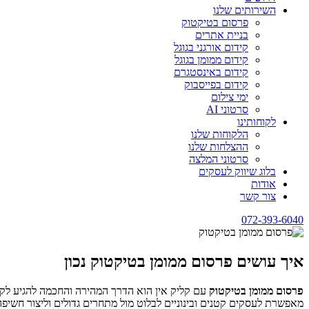
השירותים שלנו
פרסום בטיקטוק
בניית אתרים
קידום אורגני בגוגל
קידום ממומן בגוגל
קידום באינסטגרם
קידום בפייסבוק
ימי צילום
סרטוני AI
לקוחותינו
הלקוחות שלנו
ההצלחות שלנו
סרטוני המלצה
בלוג שיווק לעסקים
אודות
צור קשר
072-393-6040
איך עושים פרסום ממומן בטיקטוק נכון
פרסום ממומן בטיקטוק
עם קליק אין הוא הדרך המהירה והחכמה להגיע לקה
מאפשרת לעסקים קטנים ובינוניים לבלוט מול מתחרים גדולים וליצור חשיפה