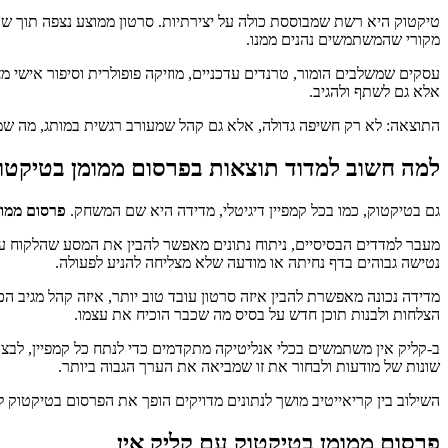
טיקטוק היא רשת שמבוססת כולה על יצירתיות. סרטון ממוצע נצפה תוך שני
מקורי שהמשתמשים נהנים ממנו.
עסקים שמשלבים הומור, טרנדים עדכניים, מוזיקה פופולרית וסיפור אישי 
אלא גם לשתף ולהגיב.
התוצאה: לא רק חשיפה גדולה, אלא גם קהל שמעורב רגשית במותג, מה שמגד
למה חשוב למדוד תוצאות בפרסום ממומן בטיקטו
גם בטיקטוק, כמו בכל קמפיין דיגיטלי, מדידה היא שם המשחק.
פרסום ממומ
מעבר למדדים הבסיסיים, ניתוח נתונים מאפשר להבין את המסע שהלקוח עוב
נטישה גבוהים בדף נחיתה או מודעה שלא מצליחה להניע לפעולה.
מדידה נכונה מאפשרת להבין איזה סרטון עובד טוב יותר, איזה קהל מגיב
הצלחות ולבנות תוכן חדש על בסיס מה שכבר הוכיח את עצמו.
שונות של מודעות ולבחור את זו שמביאה את הערך הגבוה ביותר.
השילוב בין קריאייטיב מושך לנתונים מדויקים הופך את הפרסום בטיקטוק
פרסום ממומן בטיקטוק עם קליק אין