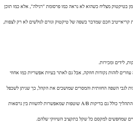
ומן בטיקטוק מצליח כשהוא לא נראה כמו פרסומת "רגילה", אלא כמו תוכן
קת קריאייטיב חכם שמדבר בשפה של טיקטוק וגורם לגולשים לא רק לצפות,
ת, לידים ומכירות.
זרים לזהות נקודות חוזקה, אבל גם לאתר בעיות אפשריות כמו אחוזי
בות לגבי השפה החזותית והמסרים שמושכים את הקהל, כך שניתן לשכפל
ב-קליק אין משתמשים בכלי אנליטיקה מתקדמים כדי לנתח כל קמפיין, לבצע אופטימיזציה בזמן אמת ולהבטיח שההשקעה תחזור עם תוצאות אמיתיות. התהליך כולל גם בדיקות A/B שוטפות שמאפשרות להשוות בין גרסאות
וניים שמחפשים למקסם כל שקל בתקציב השיווקי שלהם.