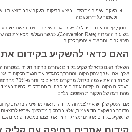
מעקב ושיפור מתמיד
– ביצוע בדיקות, מעקב אחר תוצאות וייע
ולשמור על דירוג גבוה.
בנוסף, קידום אתרים יכול לסייע לך גם בשיפור חווית המשתמש בא
בשיעור ההמרות (Conversion Rate). כאשר הגול
סיכוי גבוה יותר שהוא יהפוך ללקוח.
האם כדאי להשקיע בקידום אתר
השאלה האם כדאי להשקיע בקידום אתרים בחיפה תלויה במטרות ה
שלך. אם יש לך עסק מקומי ומטרתך להגדיל את הגעת הלקוחות, אז כ
שמחזירה את עצמה בגדו
בעסקים מקומיים. קידום אתרים יכול להיות ההבדל בין להיות בעמוד 
מהתודעה של הלקוחות הפוטנציאליים.
אם העסק שלך שואף לצמיחה מהירה ונראות מרשימה ברשת, קידום 
מדובר בהשקעה חד פעמית, אלא בתהליך מתמשך שיביא לתוצאות מר
שתשקיע בקידום אתרים עשוי להחזיר את עצמו במספר פעמים גבוה 
קידום אתרים בחיפה עם קליק א