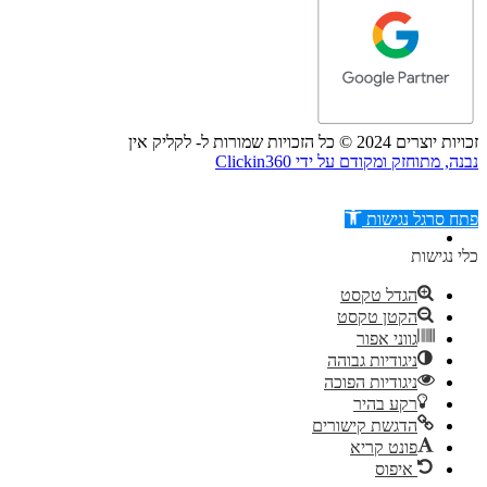
זכויות יוצרים 2024 © כל הזכויות שמורות ל- לקליק אין
נבנה, מתוחזק ומקודם על ידי Clickin360
פתח סרגל נגישות
כלי נגישות
הגדל טקסט
הקטן טקסט
דילוג לתוכן
גווני אפור
ניגודיות גבוהה
ניגודיות הפוכה
רקע בהיר
הדגשת קישורים
פונט קריא
איפוס