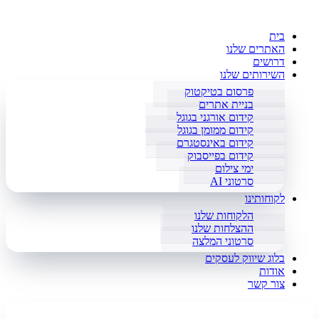
בית
האתרים שלנו
דרושים
השירותים שלנו
פרסום בטיקטוק
בניית אתרים
קידום אורגני בגוגל
קידום ממומן בגוגל
קידום באינסטגרם
קידום בפייסבוק
ימי צילום
סרטוני AI
לקוחותינו
הלקוחות שלנו
ההצלחות שלנו
סרטוני המלצה
בלוג שיווק לעסקים
אודות
צור קשר