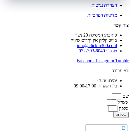
הצהרת נגישות
מדיניות הפרטיות
צור קשר
כתובת: המסילה 20 נשר
בוויז: קליק אין קידום שיווק
info@clickin360.co.il
טלפון: 072-393-6040
Facebook
Instagram
Tumblr
ימי עבודה
ימים: א׳-ה׳
בין השעות: 09:00-17:00
שם
אימייל
טלפון
שליחה