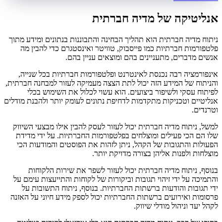
אנליטיקה של מדיה חברתית
ניתוח מדיה חברתית הוא תהליך הבחינה והתבוננות בנתונים ומידע מתוך
פלטפורמות חברתיות כמו פייסבוק, טוויטר ואינסטגרם כדי להבין מה
אנשים מדברים, מתעניינים בהם ומוצאים עניין בהם.
אינפורמציה רבה נכנסת לאינטרנט ופלטפורמות חברתיות בכל שנייה,
והניתוח של המידע הזה יכול לתת הצצה מעמיקה לעזור למבחנה חברתית,
לפיתוח עסקי ולשיפור ביצועים. הוא עשוי לכלול את השימוש בכלי
אנליטיים וטכניקות מתקדמות לדחיפת נתונים לעומק יותר ולהבנת מודלים
וטרנדים.
למשל, ניתוח מדיה חברתית יכול לעזור לעסק להבין אילו מבצעי השיווק
שלו הם הכי פעילים ומוצלחים בפלטפורמות החברתיות. על ידי מדידת
הפעולות והתגובות של הקהל, ניתן לזהות את הפוסטים והמודעות הכי
מוצלחות ולפנות אליהן בצורה מדויקת יותר.
בנוסף, ניתוח מדיה חברתית יכול לעזור לשפר את שירות הלקוחות
והתמיכה על ידי זיהוי תגובות וביקורות של לקוחות והתייעצות עימם על
ידי תגובות והודעות ברשתות החברתיות. בנוסף, ניתוח התשובות על
פרסומות ואירועים ברשתות החברתיות יכול לספק מידע חיוני על האזנה
לקהל יעד וניהול מודלי שיווק.