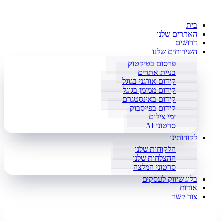
בית
האתרים שלנו
דרושים
השירותים שלנו
פרסום בטיקטוק
בניית אתרים
קידום אורגני בגוגל
קידום ממומן בגוגל
קידום באינסטגרם
קידום בפייסבוק
ימי צילום
סרטוני AI
לקוחותינו
הלקוחות שלנו
ההצלחות שלנו
סרטוני המלצה
בלוג שיווק לעסקים
אודות
צור קשר