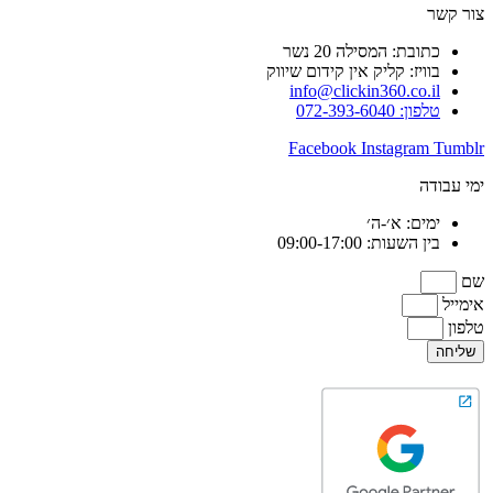
צור קשר
כתובת: המסילה 20 נשר
בוויז: קליק אין קידום שיווק
info@clickin360.co.il
טלפון: 072-393-6040
Facebook
Instagram
Tumblr
ימי עבודה
ימים: א׳-ה׳
בין השעות: 09:00-17:00
שם
אימייל
טלפון
שליחה