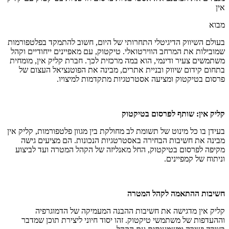
אין
מבוא
בעולם השיווק הדיגיטלי התחרותי של היום, חשוב להתמקד בפלטפורמות
שמובילות את המרחב הווירטואלי. טיקטוק, עם מאפיינים ייחודיים וקהל
משתמשים צעיר ודינמי, הוא במה מרכזית לכך. חברת קליק אין, מומחית
בתחום קידום שיווק ובניית אתרים, מבינה את הפוטנציאל העצום של
פרסום בטיקטוק ומציעה אסטרטגיות מתקדמות למיצויו.
קליק אין: שותף לפרסום בטיקטוק
בעידן בו כל מינוט של תשומת לב מחולקת בין מגוון פלטפורמות, קליק אין
מבינה את חשיבות הבחירה באסטרטגיות הנכונות. הם מציעים גישה
מקיפה לפרסום בטיקטוק, החל מאנליזה של הקהל המטרה ועד לביצוע
וניתוח של קמפיינים.
חשיבות ההתאמה לקהל המטרה
קליק אין מדגישה את חשיבות ההבנה המעמיקה של הדמוגרפיה
וההעדפות של משתמשי טיקטוק. זהו יסוד חיוני ליצירת תוכן שמדבר