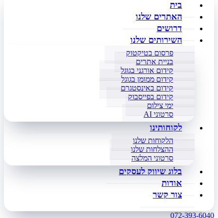
בית
האתרים שלנו
דרושים
השירותים שלנו
פרסום בטיקטוק
בניית אתרים
קידום אורגני בגוגל
קידום ממומן בגוגל
קידום באינסטגרם
קידום בפייסבוק
ימי צילום
סרטוני AI
לקוחותינו
הלקוחות שלנו
ההצלחות שלנו
סרטוני המלצה
בלוג שיווק לעסקים
אודות
צור קשר
072-393-6040