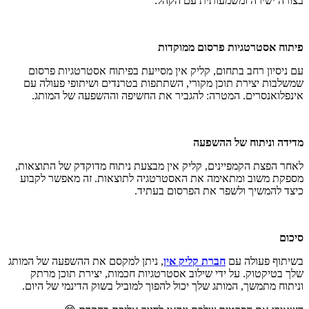
בצורה ישירה ומשמעותית עם הקהל.
פיתוח אסטרטגיות פרסום ממוקדות
עם ניסיון רחב בתחום, קליק אין מסייעת בפיתוח אסטרטגיות פרסום
שמשלבות יצירת תוכן מקורי, השתתפות בטרנדים ושיתופי פעולה עם
אינפלואנסרים. המטרה: להגביר את החשיפה וההשפעה של המותג.
מדידה וניתוח של ההשפעה
לאחר הפצת הקמפיינים, קליק אין מבצעת ניתוח מדוקדק של התוצאות,
מספקת משוב ומתאימה את האסטרטגיה לתוצאות. זה מאפשר לקבוע
כיצד להמשיך ולשפר את הפרסום בעתיד.
סיכום
בשיתוף פעולה עם
חברת קליק אין
, ניתן למקסם את ההשפעה של המותג
שלך בטיקטוק. על ידי שילוב אסטרטגיות חכמות, יצירת תוכן מרתק
וניתוח מתמשך, המותג שלך יכול להפוך למוביל בשוק הדינמי של היום.