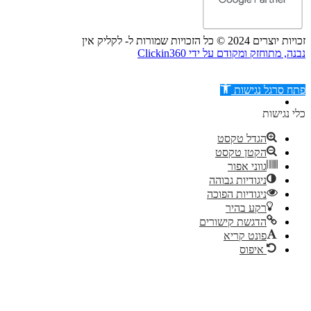
זכויות יוצרים 2024 © כל הזכויות שמורות ל- לקליק אין
נבנה, מתוחזק ומקודם על ידי Clickin360
פתח סרגל נגישות
כלי נגישות
הגדל טקסט
הקטן טקסט
דילוג לתוכן
גווני אפור
ניגודיות גבוהה
ניגודיות הפוכה
רקע בהיר
הדגשת קישורים
פונט קריא
איפוס