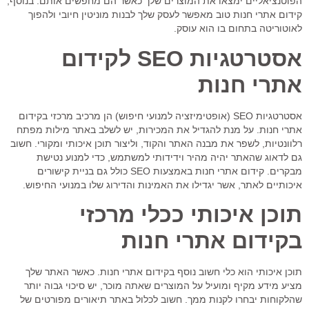
הפוטנציאליים ימצאו את המוצרים שלך כאשר הם מחפשים אותם. בנוסף,
קידום אתרי חנות טוב מאפשר לעסק שלך לבנות מוניטין חיובי ולהפוך
לאוטוריטה בתחום בו הוא עוסק.
אסטרטגיות SEO לקידום
אתרי חנות
אסטרטגיות SEO (אופטימיזציה למנועי חיפוש) הן מרכיב מרכזי בקידום
אתרי חנות. על מנת להגדיל את המכירות, יש לשלב באתר מילות מפתח
רלוונטיות, לשפר את מבנה האתר והקוד, וליצור תוכן איכותי ומקורי. חשוב
גם לדאוג שהאתר יהיה מהיר וידידותי למשתמש, כדי למנוע נטישת
מבקרים. קידום אתרי חנות באמצעות SEO כולל גם בניית קישורים
איכותיים לאתר, אשר יגדילו את האמינות והדירוג שלו במנועי החיפוש.
תוכן איכותי ככלי מרכזי
בקידום אתרי חנות
תוכן איכותי הוא כלי חשוב נוסף בקידום אתרי חנות. כאשר האתר שלך
מציע מידע מקיף ומועיל על המוצרים שאתה מוכר, יש סיכוי גבוה יותר
שהלקוחות יבחרו לקנות ממך. חשוב לכלול באתר תיאורים מפורטים של