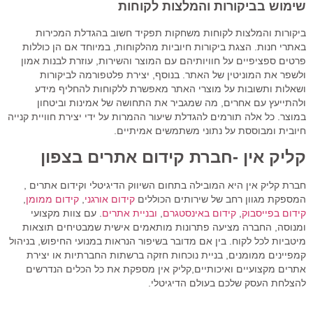
שימוש בביקורות והמלצות לקוחות
ביקורות והמלצות לקוחות משחקות תפקיד חשוב בהגדלת המכירות
באתרי חנות. הצגת ביקורות חיוביות מהלקוחות, במיוחד אם הן כוללות
פרטים ספציפיים על חוויותיהם עם המוצר והשירות, עוזרת לבנות אמון
ולשפר את המוניטין של האתר. בנוסף, יצירת פלטפורמה לביקורות
ושאלות ותשובות על מוצרי האתר מאפשרת ללקוחות להחליף מידע
ולהתייעץ עם אחרים, מה שמגביר את התחושה של אמינות וביטחון
במוצר. כל אלה תורמים להגדלת שיעור ההמרות על ידי יצירת חוויית קנייה
חיובית ומבוססת על נתוני משתמשים אמיתיים.
קליק אין -חברת קידום אתרים בצפון
חברת קליק אין היא המובילה בתחום השיווק הדיגיטלי וקידום אתרים ,
המספקת מגוון רחב של שירותים הכוללים
קידום אורגני
,
קידום ממומן
,
קידום בפייסבוק
,
קידום באינסטגרם
,
ובניית אתרים
. עם צוות מקצועי
ומנוסה, החברה מציעה פתרונות מותאמים אישית שמבטיחים תוצאות
מיטביות לכל לקוח. בין אם מדובר בשיפור הנראות במנועי החיפוש, בניהול
קמפיינים ממומנים, בניית נוכחות חזקה ברשתות החברתיות או יצירת
אתרים מקצועיים ואיכותיים,קליק אין מספקת את כל הכלים הנדרשים
להצלחת העסק שלכם בעולם הדיגיטלי.