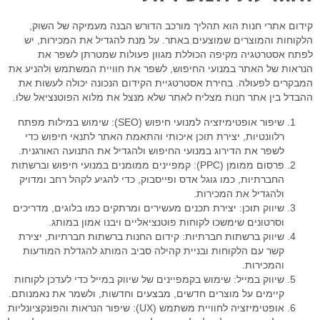
קידום אתרי חנות הוא תהליך מורכב הדורש הבנה מעמיקה של השוק,
הלקוחות והמוצרים שמוצעים באתר. על מנת להגדיל את המכירות, יש
לפתח אסטרטגיה מקיפה הכוללת מגוון פעולות שמטרתן לשפר את
הנראות של האתר במנועי החיפוש, לשפר את חוויית המשתמש ולהניע את
המבקרים לפעולה. בחירת אסטרטגיית הקידום הנכונה יכולה לעשות את
ההבדל בין אתר חנות מצליח לאתר שלא מנצל את מלוא הפוטנציאל שלו.
שיפור אופטימיזציה למנועי חיפוש (SEO):
שימוש במילות מפתח
רלוונטיות, יצירת תוכן איכותי והתאמת האתר לתנאי חיפוש כדי
לשפר את הדירוג במנועי החיפוש ולהגדיל את התנועה האורגנית.
פרסום ממומן (PPC):
קמפיינים ממומנים במנועי חיפוש וברשתות
החברתיות, כמו גוגל אדס ופייסבוק, כדי להגיע לקהל רחב ומדויק
ולהגדיל את המכירות.
שיווק תוכן:
יצירת תכנים מעשירים ומרתקים כמו בלוגים, מדריכים
וסרטונים שימשכו לקוחות פוטנציאליים ויבנו אמון במותג.
שיווק ברשתות חברתיות:
קידום החנות ברשתות חברתיות, יצירת
קשר עם הלקוחות ובניית קהילה סביב המותג להגדלת המודעות
והמכירות.
שיווק במייל:
שימוש בקמפיינים של שיווק במייל כדי לעדכן לקוחות
קיימים על מוצרים חדשים, מבצעים וחדשות, ולשמר את נאמנותם.
אופטימיזציה לחוויית משתמש (UX):
שיפור הנראות והפונקציונליות