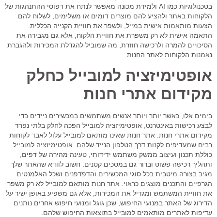
בטכנולוגיות כמו AI ולמידת מכונה מאפשר לנתח את דפוסי ההתנהגות של
הלקוחות באתר ולהציע להם מוצרים דומים או משלימים, לשלוח להם
הצעות מותאמות אישית במייל, ולשפר את חוויית הקנייה הכללית.
התאמה אישית לא רק משפרת את חוויית הלקוח, אלא גם מגבירה את
הסיכויים להמרה ולרכישה חוזרת, מה שמוביל להגדלת המכירות ולהגברת
נאמנות הלקוחות לאתר החנות.
אופטימיזציה למובייל כחלק
מקידום אתרי חנות
בימים אלו, כאשר יותר ויותר אנשים משתמשים במכשירים ניידים כדי
לבצע רכישות באינטרנט, אופטימיזציה למובייל הפכה לחלק בלתי נפרד
מקידום אתרי חנות. אתר חנות שאינו מותאם למובייל עלול לאבד לקוחות
רבים שמעדיפים לקנות דרך הטלפון הנייד שלהם. אופטימיזציה למובייל
כוללת תכנון ועיצוב ממשק משתמש ידידותי, טעינה מהירה של דפים,
ותהליך רכישה פשוט וברור גם במסכים קטנים. חשוב לוודא שהאתר שלך
מגיב בצורה מיטבית בכל סוגי המכשירים והדפדפנים ושכל האלמנטים
הגרפיים והתכנים מוצגים כראוי. אתר חנות מותאם למובייל לא רק משפר
את חוויית המשתמש ומגדיל את המכירות, אלא גם משפיע באופן ישיר על
הדירוג של האתר במנועי החיפוש, שכן גוגל ומנועי חיפוש אחרים נותנים
עדיפות לאתרים מותאמים למובייל בתוצאות החיפוש שלהם.