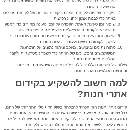
של האתר כדי להקל על הניווט, לשפר את חוויית המשתמש ולהגדיל
את שיעור ההמרה.
ביקורות ועדויות לקוחות:
הצגת ביקורות ועדויות של לקוחות מרוצים
באתר כדי לבנות אמון ולהניע רכישות.
שיפור זמן טעינת האתר:
הקפדה על זמני טעינה מהירים כדי למנוע
נטישה של לקוחות פוטנציאליים ולשפר את חוויית הגלישה.
הצעות ומבצעים מיוחדים:
קידום מבצעים והנחות מיוחדות כדי
למשוך לקוחות חדשים ולעודד רכישות חוזרות.
ניתוח נתונים וביצועים:
מעקב וניתוח נתונים על התנהגות
המשתמשים והביצועים של האתר כדי לשפר אסטרטגיות ולקבל
החלטות מבוססות נתונים.
שילוב של השיטות הללו יכול להוביל לצמיחה משמעותית במכירות
ובתנועת הגולשים באתר החנות.
למה חשוב להשקיע בקידום
אתרי חנות?
קידום אתרי חנות הוא הכרחי להצלחה בשוק הדיגיטלי התחרותי של היום.
ככל שיותר אנשים מבצעים רכישות באינטרנט, החשיבות של אתר חנות
מדורג גבוה במנועי החיפוש גדלה. קידום אתרי חנות מאפשר להגדיל את
התנועה לאתר, לשפר את אחוז ההמרות ולהבטיח שהלקוחות