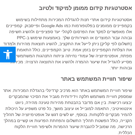
אסטרטגיות קידום ממומן למיקוד ולטיוב
אסטרטגיות קידום אתרי חנות להגדלת המכירות מתחילות בשימוש
בקמפיינים ממומנים בפלטפורמות כמו Google Ads ופייסבוק. קמפיינים
אלו מאפשרים למקד את הפרסום לקהלי יעד ספציפיים ולהשיג חשיפה
גבוהה עבור המוצרים או השירותים שלך. באמצעות שימוש ב-PPC
(תשלום לפי קליק) ניתן לייעל את התקציב, להשיג תוצאות מהירות ולמדוד
פתח סרגל
את הצלחת הקמפיינים בזמן אמת. טיוב הקמפיינים, כולל התאמת מילות
מפתח, אופטימיזציה של עמודי נחיתה וניתוח התנהגות המשתמשים,
מסייע להגדיל את שיעור ההמרה ולהשיג את התוצאה הרצויה: מכירות
גבוהות יותר.
שיפור חוויית המשתמש באתר
שיפור חוויית המשתמש באתר הוא מרכיב קרדינלי בהגדלת המכירות. אתר
שמספק חוויית משתמש חלקה וידידותית מגביר את הסיכוי שהמבקרים
יבצעו רכישות. בין אם מדובר בהבטחת מהירות טעינה מהירה, ניווט
אינטואיטיבי, התאמה למובייל או עיצוב מושך, כל פרט משפיע על היכולת
להמיר מבקרים ללקוחות. בנוסף, יש לשים דגש על אופטימיזציה של תהליך
הקנייה, כולל הפשטת תהליך התשלום והפחתת הפרעות או קשיים במהלך
הרכישה, מה שמוביל להגברת שיעור ההמרות ולשיפור חוויית הלקוח
הכללית.