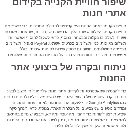
שיפור חוויית הקנייה בקידום
אתרי חנות
חוויית הקנייה באתר החנות היא קריטית להגדלת המכירות. כדי לשפר את
חוויית הקנייה, יש לוודא שהתהליך הרכישה פשוט וברור, שהאתר מאובטח
ושניתן לשלם בו בקלות ובבטחה. בנוסף, כדאי לשקול להוסיף אפשרויות
תשלום מגוונות, כמו תשלומים בכרטיס אשראי, PayPal ואפילו תשלומים
בפריסה לתשלומים. חשוב גם לספק שירות לקוחות איכותי, כולל
אפשרויות תקשורת נוחות ומידע ברור על מדיניות ההחזרות והמשלוחים.
ניתוח ובקרה של ביצועי אתר
החנות
כדי להבטיח שהאסטרטגיות לקידום אתרי חנות שלך יעילות, חשוב לבצע
ניתוח ובקרה שוטפת של ביצועי האתר. יש להשתמש בכלים לניתוח נתונים
כמו Google Analytics כדי לעקוב אחר התנועה לאתר, אחוזי ההמרה,
ומדדים נוספים שמצביעים על הצלחת האתר. בנוסף, כדאי לערוך סקרי
שביעות רצון לקוחות כדי להבין מה עובד ומה לא, ולבצע שינויים בהתאם
לממצאים. באמצעות ניתוח מתמיד, ניתן לשפר את אסטרטגיית הקידום
ולוודא שהאתר שלך ממשיך לגדול ולהצליח.