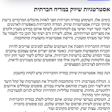
אסטרטגיות שיווק במדיה חברתית
בימים אלו, השימוש במדיה חברתית הפך לאחת מהכלים המרכזיים בייעוץ
שיווקי ובניית אסטרטגיות שיווק. המדיה החברתית מאפשרת לארגונים
ליצור קשר ישיר ואישי עם לקוחותיהם, לשתף אותם במידע מעניין ולקדם
את מוצריהם ושירותיהם. אולם, ליצירת זרם רציף של תוכן כדי לשמור על
קהל יעד מעורף ומעוניין, נדרשת אסטרטגיה מקצועית ומתוחכמת.
המדיה החברתית הופכת את העוקבים שלכם למגיבים וצריכים להיות
תכניות המשפיעות ומעניינות. כאשר אתם יוצרים אתם עצמכם עוקבים
עבור המותג שלכם ברשתות חברתיות, אתם יכולים ליצור קשר חזק יותר
עם הלקוחות שלכם, לדעת אילו סוגי הפוסטים שהם מעוניינים לראות,
ולהתייחס לצרכיהם הספציפיים.
הנה כמה אסטרטגיות שיווק במדיה החברתית שיש לקחת בחשבון:
1. הגדלת מעורבות: דרך מתוחכמת להגדיל את המעורבות של קהל היעד
היא ליצור תוכן מעניין ומותאם אישית עבורם. פוסטים שכוללים אירועים
רלוונטיים, מחוות, פרסומות שליליות ותחרויות יכולים לגרום למעורבות
גבוהה יותר מהרגיל.
2. השימוש בערוצי שיווק שונים: אתם יכולים לשלב במדיה החברתית
כלים שונים לשיווק ופרסום של המותג שלכם, כגון פוסטים בחברת
התמיכה, עצות יעוץ, קורסים מקוונים ועוד.