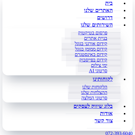
בית
האתרים שלנו
דרושים
השירותים שלנו
פרסום בטיקטוק
בניית אתרים
קידום אורגני בגוגל
קידום ממומן בגוגל
קידום באינסטגרם
קידום בפייסבוק
ימי צילום
סרטוני AI
לקוחותינו
הלקוחות שלנו
ההצלחות שלנו
סרטוני המלצה
בלוג שיווק לעסקים
אודות
צור קשר
072-393-6040