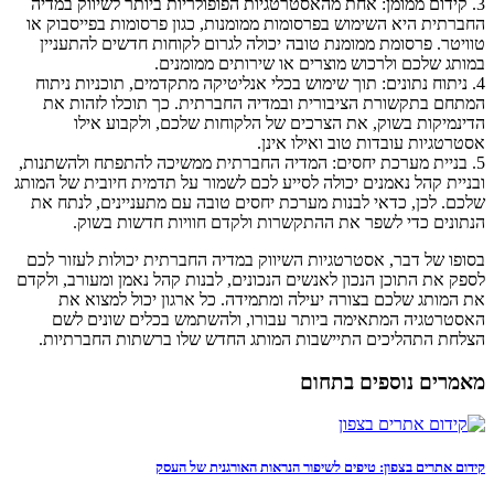
3. קידום ממומן: אחת מהאסטרטגיות הפופולריות ביותר לשיווק במדיה
החברתית היא השימוש בפרסומות ממומנות, כגון פרסומות בפייסבוק או
טוויטר. פרסומת ממומנת טובה יכולה לגרום לקוחות חדשים להתעניין
במותג שלכם ולרכוש מוצרים או שירותים ממומנים.
4. ניתוח נתונים: תוך שימוש בכלי אנליטיקה מתקדמים, תוכניות ניתוח
המתחם בתקשורת הציבורית ובמדיה החברתית. כך תוכלו לזהות את
הדינמיקות בשוק, את הצרכים של הלקוחות שלכם, ולקבוע אילו
אסטרטגיות עובדות טוב ואילו אינן.
5. בניית מערכת יחסים: המדיה החברתית ממשיכה להתפתח ולהשתנות,
ובניית קהל נאמנים יכולה לסייע לכם לשמור על תדמית חיובית של המותג
שלכם. לכן, כדאי לבנות מערכת יחסים טובה עם מתעניינים, לנתח את
הנתונים כדי לשפר את ההתקשרות ולקדם חוויות חדשות בשוק.
בסופו של דבר, אסטרטגיות השיווק במדיה החברתית יכולות לעזור לכם
לספק את התוכן הנכון לאנשים הנכונים, לבנות קהל נאמן ומעורב, ולקדם
את המותג שלכם בצורה יעילה ומתמידה. כל ארגון יכול למצוא את
האסטרטגיה המתאימה ביותר עבורו, ולהשתמש בכלים שונים לשם
הצלחת התהליכים התיישבות המותג החדש שלו ברשתות החברתיות.
מאמרים נוספים בתחום
קידום אתרים בצפון: טיפים לשיפור הנראות האורגנית של העסק