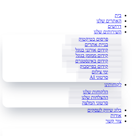
בית
האתרים שלנו
דרושים
השירותים שלנו
פרסום בטיקטוק
בניית אתרים
קידום אורגני בגוגל
קידום ממומן בגוגל
קידום באינסטגרם
קידום בפייסבוק
ימי צילום
סרטוני AI
לקוחותינו
הלקוחות שלנו
ההצלחות שלנו
סרטוני המלצה
בלוג שיווק לעסקים
אודות
צור קשר