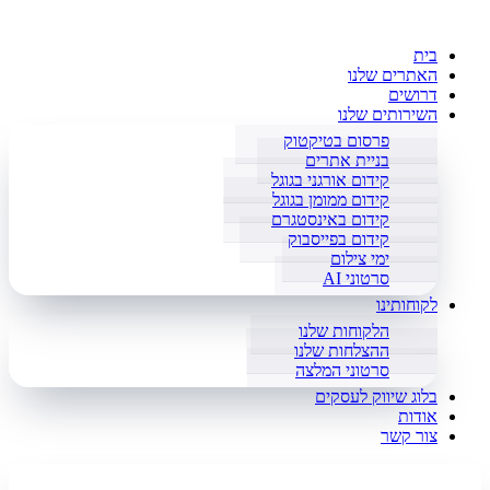
בית
האתרים שלנו
דרושים
השירותים שלנו
פרסום בטיקטוק
בניית אתרים
קידום אורגני בגוגל
קידום ממומן בגוגל
קידום באינסטגרם
קידום בפייסבוק
ימי צילום
סרטוני AI
לקוחותינו
הלקוחות שלנו
ההצלחות שלנו
סרטוני המלצה
בלוג שיווק לעסקים
אודות
צור קשר