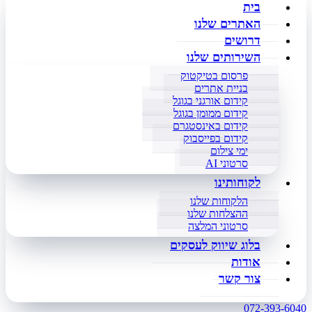
בית
האתרים שלנו
דרושים
השירותים שלנו
פרסום בטיקטוק
בניית אתרים
קידום אורגני בגוגל
קידום ממומן בגוגל
קידום באינסטגרם
קידום בפייסבוק
ימי צילום
סרטוני AI
לקוחותינו
הלקוחות שלנו
ההצלחות שלנו
סרטוני המלצה
בלוג שיווק לעסקים
אודות
צור קשר
072-393-6040