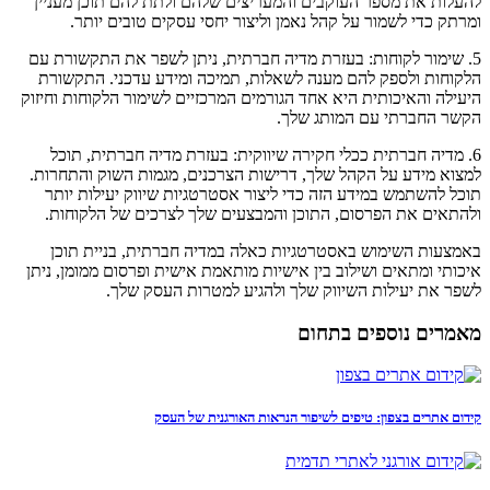
להעלות את מספר העוקבים והמעריצים שלהם ולתת להם תוכן מעניין
ומרתק כדי לשמור על קהל נאמן וליצור יחסי עסקים טובים יותר.
5. שימור לקוחות: בעזרת מדיה חברתית, ניתן לשפר את התקשורת עם
הלקוחות ולספק להם מענה לשאלות, תמיכה ומידע עדכני. התקשורת
היעילה והאיכותית היא אחד הגורמים המרכזיים לשימור הלקוחות וחיזוק
הקשר החברתי עם המותג שלך.
6. מדיה חברתית ככלי חקירה שיווקית: בעזרת מדיה חברתית, תוכל
למצוא מידע על הקהל שלך, דרישות הצרכנים, מגמות השוק והתחרות.
תוכל להשתמש במידע הזה כדי ליצור אסטרטגיות שיווק יעילות יותר
ולהתאים את הפרסום, התוכן והמבצעים שלך לצרכים של הלקוחות.
באמצעות השימוש באסטרטגיות כאלה במדיה חברתית, בניית תוכן
איכותי ומתאים ושילוב בין אישיות מותאמת אישית ופרסום ממומן, ניתן
לשפר את יעילות השיווק שלך ולהגיע למטרות העסק שלך.
מאמרים נוספים בתחום
קידום אתרים בצפון: טיפים לשיפור הנראות האורגנית של העסק