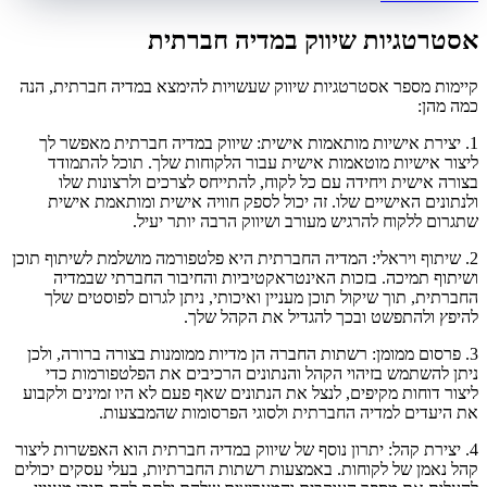
אסטרטגיות שיווק במדיה חברתית
קיימות מספר אסטרטגיות שיווק שעשויות להימצא במדיה חברתית, הנה
כמה מהן:
1. יצירת אישיות מותאמות אישית: שיווק במדיה חברתית מאפשר לך
ליצור אישיות מוטאמות אישית עבור הלקוחות שלך. תוכל להתמודד
בצורה אישית ויחידה עם כל לקוח, להתייחס לצרכים ולרצונות שלו
ולנתונים האישיים שלו. זה יכול לספק חוויה אישית ומותאמת אישית
שתגרום ללקוח להרגיש מעורב ושיווק הרבה יותר יעיל.
2. שיתוף ויראלי: המדיה החברתית היא פלטפורמה מושלמת לשיתוף תוכן
ושיתוף תמיכה. בזכות האינטראקטיביות והחיבור החברתי שבמדיה
החברתית, תוך שיקול תוכן מעניין ואיכותי, ניתן לגרום לפוסטים שלך
להיפץ ולהתפשט ובכך להגדיל את הקהל שלך.
3. פרסום ממומן: רשתות החברה הן מדיות ממומנות בצורה ברורה, ולכן
ניתן להשתמש בזיהוי הקהל והנתונים הרכיבים את הפלטפורמות כדי
ליצור דוחות מקיפים, לנצל את הנתונים שאף פעם לא היו זמינים ולקבוע
את היעדים למדיה החברתית ולסוגי הפרסומות שהמבצעות.
4. יצירת קהל: יתרון נוסף של שיווק במדיה חברתית הוא האפשרות ליצור
קהל נאמן של לקוחות. באמצעות רשתות החברתיות, בעלי עסקים יכולים