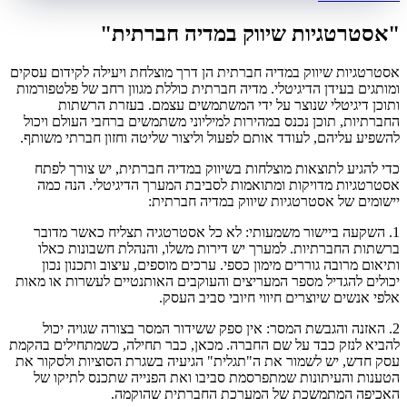
"אסטרטגיות שיווק במדיה חברתית"
אסטרטגיות שיווק במדיה חברתית הן דרך מוצלחת ויעילה לקידום עסקים
ומותגים בעידן הדיגיטלי. מדיה חברתית כוללת מגוון רחב של פלטפורמות
ותוכן דיגיטלי שנוצר על ידי המשתמשים עצמם. בעזרת הרשתות
החברתיות, תוכן נכנס במהירות למיליוני משתמשים ברחבי העולם ויכול
להשפיע עליהם, לעודד אותם לפעול וליצור שליטה וחזון חברתי משותף.
כדי להגיע לתוצאות מוצלחות בשיווק במדיה חברתית, יש צורך לפתח
אסטרטגיות מדויקות ומתואמות לסביבת המערך הדיגיטלי. הנה כמה
יישומים של אסטרטגיות שיווק במדיה חברתית:
1. השקעה ביישור משמעותי: לא כל אסטרטגיה תצליח כאשר מדובר
ברשתות החברתיות. למערך יש דירות משלו, והנהלת חשבונות כאלו
ותיאום מרובה גוררים מימון כספי. ערכים מוספים, עיצוב ותכנון נכון
יכולים להגדיל מספר המעריצים והעוקבים האותנטיים לעשרות או מאות
אלפי אנשים שיוצרים חיווי חיובי סביב העסק.
2. האזנה והגבשת המסר: אין ספק ששידור המסר בצורה שגויה יכול
להביא לנזק כבד על שם החברה. מכאן, כבר תחילה, כשמתחילים בהקמת
עסק חדש, יש לשמור את ה"תגלית" הגיעיה בשגרת הסוציות ולסקור את
הטענות והעיתונות שמתפרסמת סביבו ואת הפנייה שתכנס לתיקו של
האכיפה המתמשכת של המערכת החברתית שהוקמה.