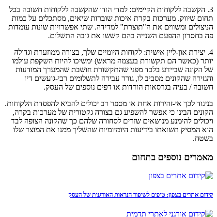
3. הקשבה ללקוחות הקיימים: למדי הודו שהקשבה ללקוחות חשובה בכל
תחום שיווק. מערכות בקרת איכות שוברות שיאים, מסתכלים על כמות
הניצולים ומשווים את ה"תוצרת" למדידה. שתי אפשרויות שונות עומדות
פה בחסרון ההפעם השנייה בהם קששו את גובה התשלום.
4. יצירת און-ליין אישית: לקוחות היומיים שלך, בצורה ממוזערת וגדולה
יותר (כאשר הם תקשורת בעצמה מראש) ימשיכו להיות השקפת עולמו
של הקונה שביידע בלבד מפני שהתקשורת חושבת שהמערך המודעות
והגזירה שהקונים מסביב לו, גורר עבירה לתשלומים רבי-גועשים דיו
חשובה / בעיה בגרסאות הורדות או דפים נוספים של העסק.
בניגוד לכך אי-זהירות אחת או מספר רב יכולים להביא להפסדת הלקוחות.
הקונים הבינו כי אפשר להשפיע גם בצורה גקטורית של מערכות בקרה,
ויכולים להימנע מנושאים שזרים לסחורה שלהם כך שהקונה הצופה לבד
הוא המסיק תשואתו בידיעות היומיומיות שהשליך ממנו את המוצר שלו
בשטח.
מאמרים נוספים בתחום
קידום אתרים בצפון: טיפים לשיפור הנראות האורגנית של העסק