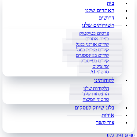
בית
האתרים שלנו
דרושים
השירותים שלנו
פרסום בטיקטוק
בניית אתרים
קידום אורגני בגוגל
קידום ממומן בגוגל
קידום באינסטגרם
קידום בפייסבוק
ימי צילום
סרטוני AI
לקוחותינו
הלקוחות שלנו
ההצלחות שלנו
סרטוני המלצה
בלוג שיווק לעסקים
אודות
צור קשר
072-393-6040