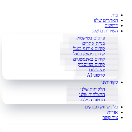
בית
האתרים שלנו
דרושים
השירותים שלנו
פרסום בטיקטוק
בניית אתרים
קידום אורגני בגוגל
קידום ממומן בגוגל
קידום באינסטגרם
קידום בפייסבוק
ימי צילום
סרטוני AI
לקוחותינו
הלקוחות שלנו
ההצלחות שלנו
סרטוני המלצה
בלוג שיווק לעסקים
אודות
צור קשר