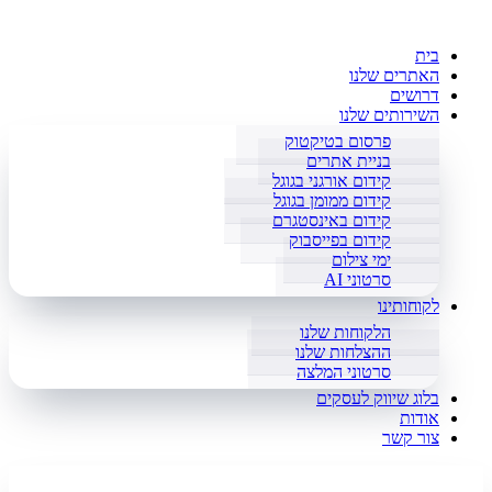
בית
האתרים שלנו
דרושים
השירותים שלנו
פרסום בטיקטוק
בניית אתרים
קידום אורגני בגוגל
קידום ממומן בגוגל
קידום באינסטגרם
קידום בפייסבוק
ימי צילום
סרטוני AI
לקוחותינו
הלקוחות שלנו
ההצלחות שלנו
סרטוני המלצה
בלוג שיווק לעסקים
אודות
צור קשר