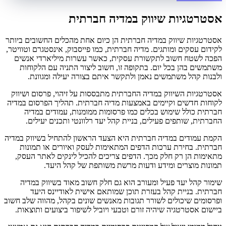
אסטרטגיות שיווק במדיה חברתית
אסטרטגיות שיווק במדיה חברתית הן כיום אחת מהכלים החשובים ביותר
לקידום עסקים ומותגים. מדיה חברתית, כמו פייסבוק, אינסטגרם וטוויטר,
הפכה לשטח חשוב לתקשורת עסקית, כאשר עשרות מיליארדי אנשים
משתמשים בהן בכל יום. בתקופה זו, חשוב ליצור התניה עם הלקוחות
ולבנות קהל משתמשים נאמן ולתקשר איתם בצורה יעילה ומגוונת.
אסטרטגיות השיווק במדיה החברתית מתבססות על זיהוי, פרסום ושיווק
לקוחות חדשים וקיימים באמצעות מדיה חברתית. תהליך הפרסום במדיה
חברתית כולל שימוש בכלים כמו פרסומות ממומנות, עמודים במדיה
החברתית, שותפים פעילים, בניית קהל יעד רלוונטי ותכנים יעילים.
הקמת עמודים במדיה חברתית היא הצעד הראשון להתחיל בשיווק במדיה
חברתית. בחירת ערכות הדפים המתאימות לעסק ואיורים או תמונות
מתאימות הן רק חלק מכך. הדפים צריכים להכיל לינקים לאתר העסק,
תמונות מוצרים ומידע ודעות מרשת משותפת של קהל היעד.
שימור קהל יעד פעיל ומעורב הוא גם חלק חשוב מאוד בשיווק במדיה
חברתית. בניית קהל בעזרת תוכן שמותאם אישית לאודיינס היעד
ופרסומים שיכולים לשורר תגובות מאנשים שונים בקהל, מהווה שלב חשוב
ביישום אסטרטגיה שיהיה זורם וטבעי ויוביל לשיפור ביצועים ותוצאות.