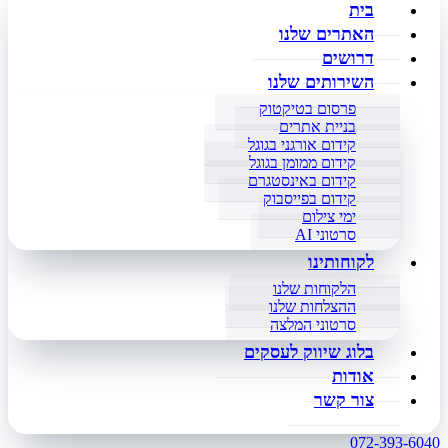
בית
האתרים שלנו
דרושים
השירותים שלנו
פרסום בטיקטוק
בניית אתרים
קידום אורגני בגוגל
קידום ממומן בגוגל
קידום באינסטגרם
קידום בפייסבוק
ימי צילום
סרטוני AI
לקוחותינו
הלקוחות שלנו
ההצלחות שלנו
סרטוני המלצה
בלוג שיווק לעסקים
אודות
צור קשר
072-393-6040