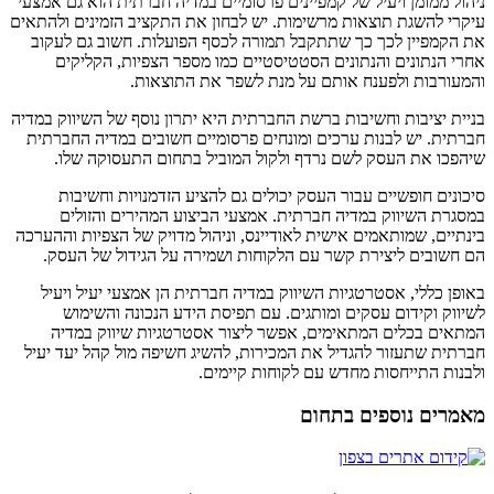
ניהול ממומן ויעיל של קמפיינים פרסומיים במדיה חברתית הוא גם אמצעי
עיקרי להשגת תוצאות מרשימות. יש לבחון את התקציב הזמינים ולהתאים
את הקמפיין לכך כך שתתקבל תמורה לכסף הפועלות. חשוב גם לעקוב
אחרי הנתונים והנתונים הסטטיסטיים כמו מספר הצפיות, הקליקים
והמעורבות ולפענח אותם על מנת לשפר את התוצאות.
בניית יציבות וחשיבות ברשת החברתית היא יתרון נוסף של השיווק במדיה
חברתית. יש לבנות ערכים ומונחים פרסומיים חשובים במדיה החברתית
שיהפכו את העסק לשם נרדף ולקול המוביל בתחום התעסוקה שלו.
סיכונים חופשיים עבור העסק יכולים גם להציע הזדמנויות וחשיבות
במסגרת השיווק במדיה חברתית. אמצעי הביצוע המהירים והזולים
בינתיים, שמותאמים אישית לאודיינס, וניהול מדויק של הצפיות וההערכה
הם חשובים ליצירת קשר עם הלקוחות ושמירה על הגידול של העסק.
באופן כללי, אסטרטגיות השיווק במדיה חברתית הן אמצעי יעיל ויעיל
לשיווק וקידום עסקים ומותגים. עם תפיסת הידע הנכונה והשימוש
המתאים בכלים המתאימים, אפשר ליצור אסטרטגיות שיווק במדיה
חברתית שתעזור להגדיל את המכירות, להשיג חשיפה מול קהל יעד יעיל
ולבנות התייחסות מחדש עם לקוחות קיימים.
מאמרים נוספים בתחום