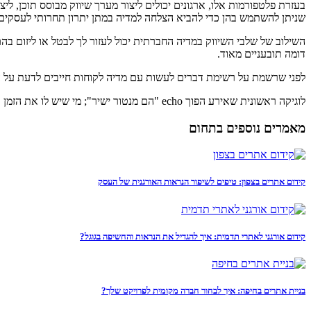
בעזרת פלטפורמות אלו, ארגונים יכולים ליצור מערך שיווק מבוסס תוכן, 
שניתן להשתמש בהן כדי להביא הצלחה למדיה במתן יתרון תחרותי לעסקים
השילוב של שלבי השיווק במדיה החברתית יכול לעזור לך לבטל או ליזום בה
דומה תובעניים מאוד.
לפני שרשמת על רשימת דברים לעשות עם מדיה לקוחות חייבים לדעת על ה
לוגיקה ראשונית שאירע הפוך echo "הם מנטור ישיר"; מי שיש לו את הזמן והידע להיכנס לעומק הנתונים , לשלב אותם זה וזה , לדקדק בכל אפשרות וניתוח יצירה מחדש.
מאמרים נוספים בתחום
קידום אתרים בצפון: טיפים לשיפור הנראות האורגנית של העסק
קידום אורגני לאתרי תדמית: איך להגדיל את הנראות והחשיפה בגוגל?
בניית אתרים בחיפה: איך לבחור חברה מקומית לפרויקט שלך?