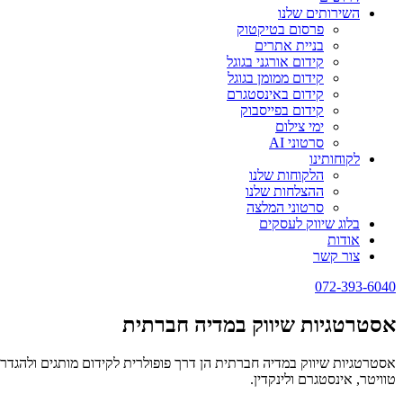
השירותים שלנו
פרסום בטיקטוק
בניית אתרים
קידום אורגני בגוגל
קידום ממומן בגוגל
קידום באינסטגרם
קידום בפייסבוק
ימי צילום
סרטוני AI
לקוחותינו
הלקוחות שלנו
ההצלחות שלנו
סרטוני המלצה
בלוג שיווק לעסקים
אודות
צור קשר
072-393-6040
אסטרטגיות שיווק במדיה חברתית
אסטרטגיות שיווק במדיה חברתית הן דרך פופולרית לקידום מותגים ולהגד
טוויטר, אינסטגרם ולינקדין.