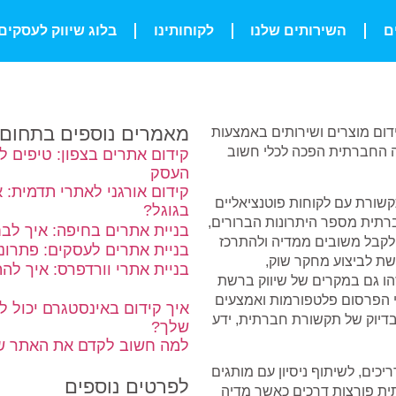
ם
השירותים שלנו
לקוחותינו
בלוג שיווק לעסקים
מאמרים נוספים בתחום
דום מוצרים ושירותים באמצעות
יה החברתית הפכה לכלי חשוב
קידום אתרים בצפון: טיפים ל
העסק
קידום אורגני לאתרי תדמית: 
קשורת עם לקוחות פוטנציאליים
בגוגל?
חברתית מספר היתרונות הברורים,
בניית אתרים בחיפה: איך לב
 לקבל משובים ממדיה ולהתרכז
בניית אתרים לעסקים: פתרונו
שת לביצוע מחקר שוק,
בניית אתרי וורדפרס: איך לה
זהו גם במקרים של שיווק ברשת
גי הפרסום פלטפורמות ואמצעים
איך קידום באינסטגרם יכול 
בדיוק של תקשורת חברתית, ידע
שלך?
למה חשוב לקדם את האתר של
ים, לשיתוף ניסיון עם מותגים
לפרטים נוספים
ית פורצות דרכים כאשר מדיה