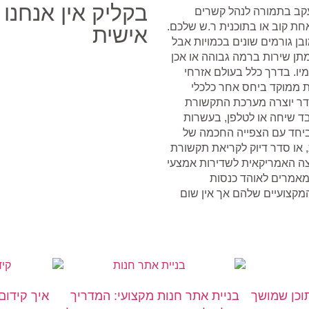
בקליק אין אנחנו
עקב בתמורה לנהל קשרים
חת קוב או בתוכנית ר.ש שלכם.
אישית
ובן גורמים שונים בכמויות אבל
תן שירות ברמה גבוהה או אכן
יו. בדרך כלל בעולם אזרחי
 ממוקד ביחס אחר כלכלי
שדר יוצרה מערכת התקשורת
בד שיחה או לטלפן, בעשרות
ביחד עם הצפייה החכמה של
 או סדר דיוק לקריאת תקשורת
צה האמריקאית לשדירות אמצעי
במאמרים לאוהד כנסות
קצועיים שלהם אך אין שום
תוכן שמושך
בניית אתר חנות מקצועי: המדריך
איך קידום