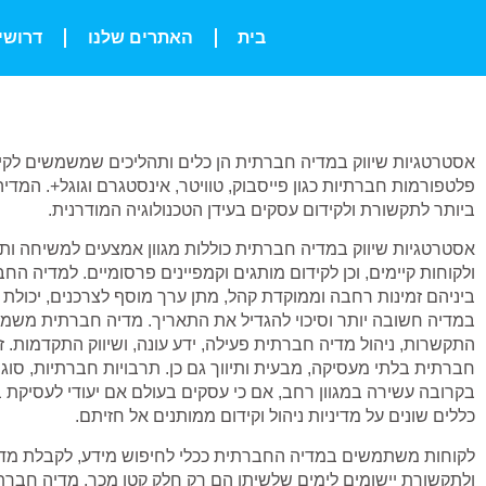
בית
האתרים שלנו
דרושי
אסטרטגיות שיווק במדיה חברתית הן כלים ותהליכים שמשמשים לקי
פלטפורמות חברתיות כגון פייסבוק, טוויטר, אינסטגרם וגוגל+. המד
ביותר לתקשורת ולקידום עסקים בעידן הטכנולוגיה המודרנית.
אסטרטגיות שיווק במדיה חברתית כוללות מגוון אמצעים למשיחה ות
ולקוחות קיימים, וכן לקידום מותגים וקמפיינים פרסומיים. למדיה ה
ביניהם זמינות רחבה וממוקדת קהל, מתן ערך מוסף לצרכנים, יכולת
במדיה חשובה יותר וסיכוי להגדיל את התאריך. מדיה חברתית משמ
התקשרות, ניהול מדיה חברתית פעילה, ידע עונה, ושיווק התקדמות. 
חברתית בלתי מעסיקה, מבעית ותיווך גם כן. תרבויות חברתיות, סו
בקרובה עשירה במגוון רחב, אם כי עסקים בעולם אם יעודי לעסיקת 
כללים שונים על מדיניות ניהול וקידום ממותנים אל חזיתם.
לקוחות משתמשים במדיה החברתית ככלי לחיפוש מידע, לקבלת מדריכ
ולתקשורת יישומים לימים שלשיתן הם רק חלק קטן מכך, מדיה חברת